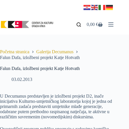
0,00
€
Početna stranica
Galerija Decumanus
Falun Dafa, izložbeni projekt Katje Hotvath
Falun Dafa, izložbeni projekt Katje Hotvath
03.02.2013
U Decumanus predstavljen je izložbeni projekt D2, inače
inicijativa Kulturno-umjetničkog laboratorija kojoj je jedna od
primarnih zadaća predstaviti umjetnike mlađe generacije,
odabrane putem prethodno raspisanog natječaja, te aktivne u
različitim suvremenim (novomedijskim) diskursima.
Ovogodišnji program publiku upoznaje s radovima komiške