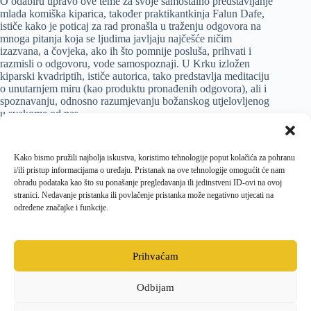
O odabiru upravo ove teme za svoje samostalno predstavljanje
mlada komiška kiparica, također praktikantkinja Falun Dafe,
ističe kako je poticaj za rad pronašla u traženju odgovora na
mnoga pitanja koja se ljudima javljaju najčešće ničim
izazvana, a čovjeka, ako ih što pomnije posluša, prihvati i
razmisli o odgovoru, vode samospoznaji. U Krku izložen
kiparski kvadriptih, ističe autorica, tako predstavlja meditaciju
o unutarnjem miru (kao produktu pronađenih odgovora), ali i
spoznavanju, odnosno razumjevanju božanskog utjelovljenog
u svakome od nas.
Izložba u Galeriji Decumanus ostaje otvorena do 16.
studenog, a postav je moguće razgledati svakim danom od
Kako bismo pružili najbolja iskustva, koristimo tehnologije poput kolačića za pohranu
10.00 do 13.00 sati.
i/ili pristup informacijama o uređaju. Pristanak na ove tehnologije omogućit će nam
obradu podataka kao što su ponašanje pregledavanja ili jedinstveni ID-ovi na ovoj
stranici. Nedavanje pristanka ili povlačenje pristanka može negativno utjecati na
određene značajke i funkcije.
PRETHODNI
SLJEDEĆI
Prihvaćam
Odbijam
Facebook
Opći uvjeti poslovanja i dostave
Politika kolačića
Pravila privatnosti