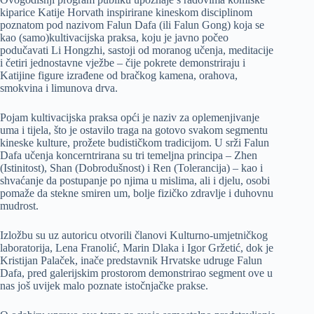
kiparice Katije Horvath inspirirane kineskom disciplinom
poznatom pod nazivom Falun Dafa (ili Falun Gong) koja se
kao (samo)kultivacijska praksa, koju je javno počeo
podučavati Li Hongzhi, sastoji od moranog učenja, meditacije
i četiri jednostavne vježbe – čije pokrete demonstriraju i
Katijine figure izrađene od bračkog kamena, orahova,
smokvina i limunova drva.
Pojam kultivacijska praksa opći je naziv za oplemenjivanje
uma i tijela, što je ostavilo traga na gotovo svakom segmentu
kineske kulture, prožete budističkom tradicijom. U srži Falun
Dafa učenja koncerntrirana su tri temeljna principa – Zhen
(Istinitost), Shan (Dobrodušnost) i Ren (Tolerancija) – kao i
shvaćanje da postupanje po njima u mislima, ali i djelu, osobi
pomaže da stekne smiren um, bolje fizičko zdravlje i duhovnu
mudrost.
Izložbu su uz autoricu otvorili članovi Kulturno-umjetničkog
laboratorija, Lena Franolić, Marin Dlaka i Igor Gržetić, dok je
Kristijan Palaček, inače predstavnik Hrvatske udruge Falun
Dafa, pred galerijskim prostorom demonstrirao segment ove u
nas još uvijek malo poznate istočnjačke prakse.