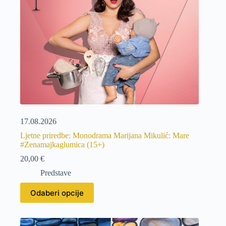
17.08.2026
Ljetne priredbe: Monodrama Marijana Mikulić: Mare
#Zenamajkaglumica (15+)
20,00
€
Predstave
Odaberi opcije