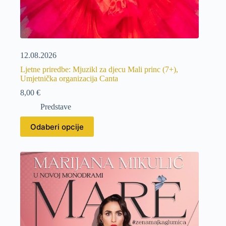
12.08.2026
Ljetne priredbe: Mjuzikl za djecu Mali princ (7+),
Umjetnička organizacija Canta
8,00
€
Predstave
Odaberi opcije