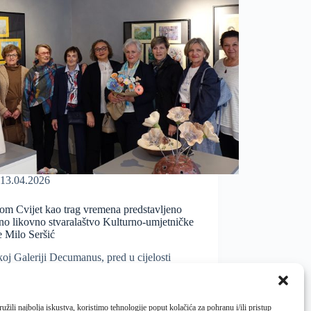
13.04.2026
om Cvijet kao trag vremena predstavljeno
no likovno stvaralaštvo Kulturno-umjetničke
e Milo Seršić
oj Galeriji Decumanus, pred u cijelosti
enim auditorijem, 10. travnja 2026. godine,
na je izložba Cvijet kao trag vremena…
žili najbolja iskustva, koristimo tehnologije poput kolačića za pohranu i/ili pristup