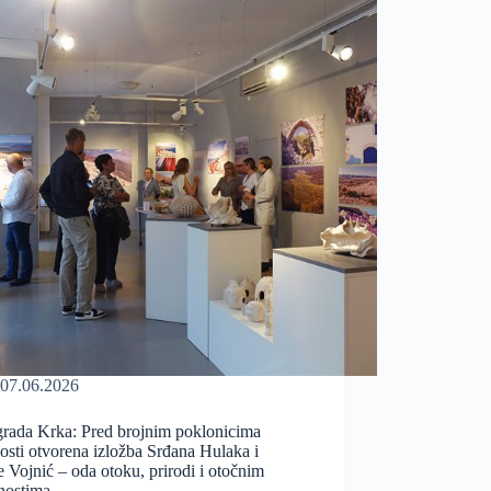
07.06.2026
grada Krka: Pred brojnim poklonicima
osti otvorena izložba Srđana Hulaka i
 Vojnić – oda otoku, prirodi i otočnim
nostima