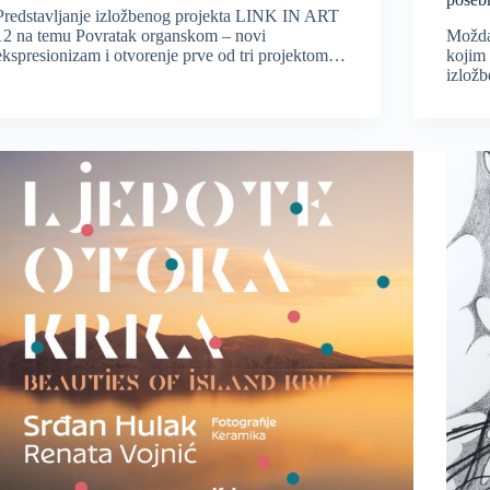
Predstavljanje izložbenog projekta LINK IN ART
12 na temu Povratak organskom – novi
Možda 
ekspresionizam i otvorenje prve od tri projektom…
kojim 
izlož