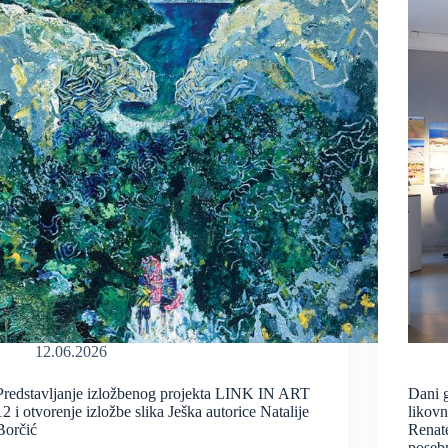
12.06.2026
Predstavljanje izložbenog projekta LINK IN ART
Dani 
12 i otvorenje izložbe slika Ješka autorice Natalije
likovn
Borčić
Renate
poseb