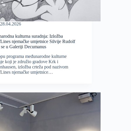
28.04.2026
arodna kulturna suradnja: Izložba
/Lines njemačke umjetnice Silvije Rudolf
 se u Galeriji Decumanus
opu programa međunarodne kulturne
je koji je združio gradove Krk i
nhausen, izložba crteža pod nazivom
e/Lines njemačke umjetnice…