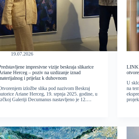
19.07.2026
Predstavljene impresivne vizije beskraja slikarice
LINK 
Ariane Herceg – poziv na uzdizanje iznad
otvore
materijalnog i prijelaz k duhovnom
U skl
Otvorenjem izložbe slika pod nazivom Beskraj
na te
autorice Ariane Herceg, 19. srpnja 2025. godine, u
ekspre
krčkoj Galeriji Decumanus nastavljeno je 12.…
proj