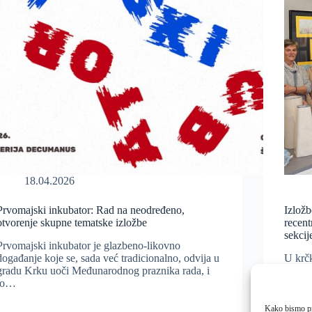
18.04.2026
Prvomajski inkubator: Rad na neodređeno,
Izložb
otvorenje skupne tematske izložbe
recent
sekcij
Prvomajski inkubator je glazbeno-likovno
događanje koje se, sada već tradicionalno, odvija u
U krčk
gradu Krku uoči Međunarodnog praznika rada, i
ispunj
to…
otvore
Kako bismo pru