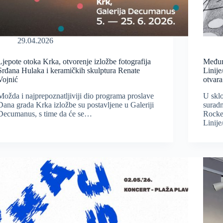
29.04.2026
Ljepote otoka Krka, otvorenje izložbe fotografija
Međun
Srđana Hulaka i keramičkih skulptura Renate
Linije
Vojnić
otvara
Možda i najprepoznatljiviji dio programa proslave
U skl
Dana grada Krka izložbe su postavljene u Galeriji
suradn
Decumanus, s time da će se…
Rocke
Linij