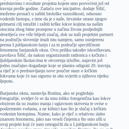
predstavimo i rezultate projekta kojem smo posvećeni još od
travnja prošle godine. Zadaću ove inicijative, dodaje Šišić,
možemo pronaći u zaštiti biološke raznolikosti, odnosno
vodenih biotopa, s time da je s naše, hrvatske strane njegov
primarni cilj istražiti i zaštiti krške lokve kojima na našim
otocima zbog bitne promjene u načinu života posljednjih
desetljeća sve više blijedi značaj, dok su naši projektni partneri
na području slovenije imali istu namjeru, samo usmjerenu
prema Ljubljanskom barju i za to područje specifičnom
fenomenu barjanskih okna. Ovu priliku također iskorištavam,
završava Šišić, da nakon organiziranih radionica s krčkim i
ljubljanskim školarcima te otvorenja izložbe, najavim još
jedno značajno događanje koje se planira odigrati 20. travnja,
a riječ je o predstavljanju nove poučne staze o krčkim
lokvama koje će nas sigurno in situ uvjeriti u njihovu rijetku
ljepotu.
Barjanska okna, nastavlja Bratina, ako se pogledaju
fotografije, uvidjet će se da nisu toliko fotogenična kao lokve
obzirom da su znatno manja i uglavnom skrivena te ovise o
podzemnim vodama, a ne kišnici kao što je slučaj s krčkim
vodenim biotopima. Naime, kako je riječ o relativno slabo
znanom fenomenu, jako nas veseli činjenica što smo ušli u
ovaj projekt koji će nam omogućiti da u Ljubljanskom barju