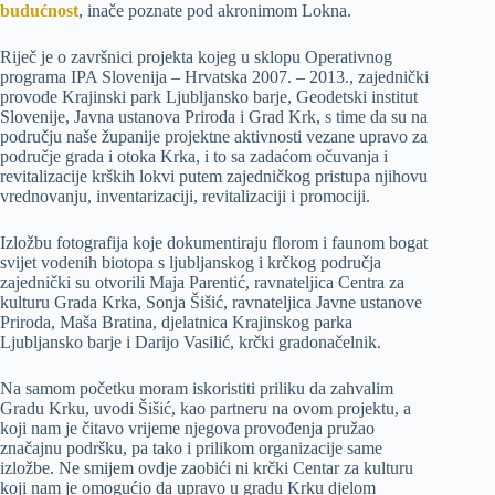
budućnost
, inače poznate pod akronimom Lokna.
Riječ je o završnici projekta kojeg u sklopu Operativnog
programa IPA Slovenija – Hrvatska 2007. – 2013., zajednički
provode Krajinski park Ljubljansko barje, Geodetski institut
Slovenije, Javna ustanova Priroda i Grad Krk, s time da su na
području naše županije projektne aktivnosti vezane upravo za
područje grada i otoka Krka, i to sa zadaćom očuvanja i
revitalizacije krških lokvi putem zajedničkog pristupa njihovu
vrednovanju, inventarizaciji, revitalizaciji i promociji.
Izložbu fotografija koje dokumentiraju florom i faunom bogat
svijet vodenih biotopa s ljubljanskog i krčkog područja
zajednički su otvorili Maja Parentić, ravnateljica Centra za
kulturu Grada Krka, Sonja Šišić, ravnateljica Javne ustanove
Priroda, Maša Bratina, djelatnica Krajinskog parka
Ljubljansko barje i Darijo Vasilić, krčki gradonačelnik.
Na samom početku moram iskoristiti priliku da zahvalim
Gradu Krku, uvodi Šišić, kao partneru na ovom projektu, a
koji nam je čitavo vrijeme njegova provođenja pružao
značajnu podršku, pa tako i prilikom organizacije same
izložbe. Ne smijem ovdje zaobići ni krčki Centar za kulturu
koji nam je omogućio da upravo u gradu Krku djelom