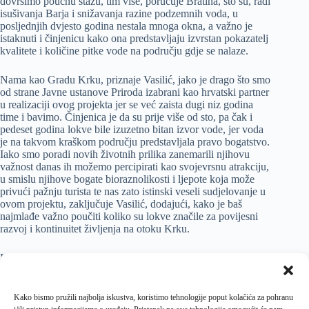
dovršimo poučnu stazu, tim više, poručuje Bratina, što su, radi
isušivanja Barja i snižavanja razine podzemnih voda, u
posljednjih dvjesto godina nestala mnoga okna, a važno je
istaknuti i činjenicu kako ona predstavljaju izvrstan pokazatelj
kvalitete i količine pitke vode na području gdje se nalaze.
Nama kao Gradu Krku, priznaje Vasilić, jako je drago što smo
od strane Javne ustanove Priroda izabrani kao hrvatski partner
u realizaciji ovog projekta jer se već zaista dugi niz godina
time i bavimo. Činjenica je da su prije više od sto, pa čak i
pedeset godina lokve bile izuzetno bitan izvor vode, jer voda
je na takvom kraškom području predstavljala pravo bogatstvo.
Iako smo poradi novih životnih prilika zanemarili njihovu
važnost danas ih možemo percipirati kao svojevrsnu atrakciju,
u smislu njihove bogate bioraznolikosti i ljepote koja može
privući pažnju turista te nas zato istinski veseli sudjelovanje u
ovom projektu, zaključuje Vasilić, dodajući, kako je baš
najmlađe važno poučiti koliko su lokve značile za povijesni
razvoj i kontinuitet življenja na otoku Krku.
Izložba Lokve otoka Krka i barjanska okna u Ljubljanskom
barju, koja nakon ljubljanske tako biva dostupna i otočnoj
javnosti, ostaje otvorena sve do 14. travnja, s time da je
fotografije moguće razgledati od ponedjeljka do subote,
Kako bismo pružili najbolja iskustva, koristimo tehnologije poput kolačića za pohranu
između 10.00 i 12.00 te 18.00 i 20.00 sati.