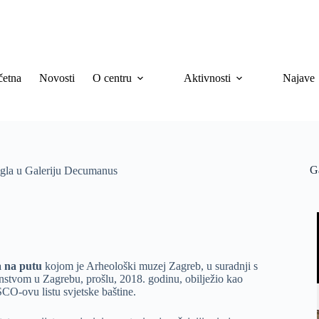
četna
Novosti
O centru
Aktivnosti
Najave
G
tigla u Galeriju Decumanus
a na putu
kojom je Arheološki muzej Zagreb, u suradnji s
stvom u Zagrebu, prošlu, 2018. godinu, obilježio kao
CO-ovu listu svjetske baštine.