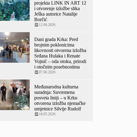
projekta LINK IN ART 12
i otvorenje izložbe slika
Ješka autorice Natalije
Borčić
12.06.2026
Dani grada Krka: Pred
brojnim poklonicima
likovnosti otvorena izložba
Srđana Hulaka i Renate
Vojnić – oda otoku, prirodi
i otočnim posebnostima
07.06.2026
Međunarodna kulturna
suradnja: Suvremena
posveta liniji – u Krku
otvorena izložba njemačke
umjetnice Silvije Rudolf
18.05.2026