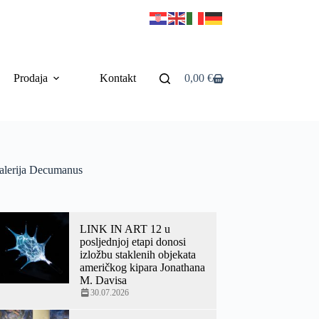
Prodaja
Kontakt
0,00
€
alerija Decumanus
LINK IN ART 12 u
posljednjoj etapi donosi
izložbu staklenih objekata
američkog kipara Jonathana
M. Davisa
30.07.2026