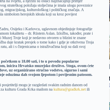
eta na svijetu, a njezini su ostaci najznačajniji primjer
 svog strateškog položaja stoljećima je imala ulogu poveznice
g, migracijskog, kulturološkog i političkog značaja. A
la simbolom herojskih ideala koji su kroz povijest
 Zadru, Osijeku i Karlovcu, uglavnom objedinjuje fotografije
 samom lokalitetu – dr. Rüstem Aslan. Izložbu, također, prate i
i Muzej Troje koji je nedavno otvoren u blizini te znane
ožba daje kratak presjek o tome kako i gdje je otkrivena Troja
tu, ali i s činjenicama o istraživačima koji su dali svoj
 s početkom u 18.00 sati, i to u povodu popularne
edom, inicira Hrvatsko muzejsko društvo. Stoga, ovom ćete
ove, uz organizirano stručno vodstvo, sigurno i sami
 koje oduzima dah svojom ljepotom i povijesnim patosom.
ani posjetitelji mogu je razgledati svakim radnim danom od
u za kulturu Grada Krka mailom na
kultura@gradkrk.net
ili