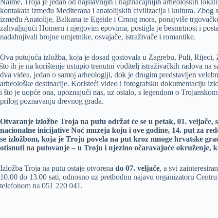
Naime, Troja je jedan od najslavnijih i najznačajnijih arheoloških lokalit
kontakata između Mediterana i anatolijskih civilizacija i kultura. Zbog
između Anatolije, Balkana te Egeide i Crnog mora, ponajviše trgovačko
zahvaljujući Homeru i njegovim epovima, postigla je besmrtnost i posta
nadahnjivali brojne umjetnike, osvajače, istraživače i romantike.
Ova putujuća izložba, koja je dosad gostovala u Zagrebu, Puli, Rijeci,
što ih je na korištenje ustupio trenutni voditelj istraživačkih radova na
dva videa, jedan o samoj arheologiji, dok je drugim predstavljen velebn
arheološke destinacije. Koristeći video i fotografsku dokumentaciju izl
i što je uopće ona, upoznajući nas, uz ostalo, s legendom o Trojanskom ra
prilog poznavanju drevnog grada.
Otvaranje izložbe Troja na putu održat će se u petak, 01. veljače,
nacionalne inicijative Noć muzeja koju i ove godine, 14. put za r
se izložbom, koja je Troju povela na put kroz mnoge hrvatske grad
otisnuti na putovanje – u Troju i njezino očaravajuće okruženje,
Izložba Troja na putu ostaje otvorena
do 07. veljače
, a svi zainteresir
10.00 do 13.00 sati, odnosno uz prethodnu najavu organizatoru Centr
telefonom na 051 220 041.