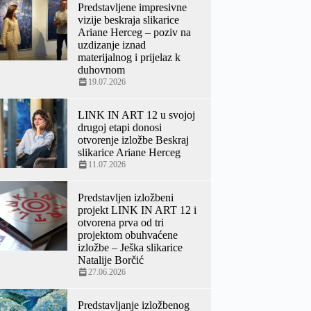
Predstavljene impresivne
vizije beskraja slikarice
Ariane Herceg – poziv na
uzdizanje iznad
materijalnog i prijelaz k
duhovnom
19.07.2026
LINK IN ART 12 u svojoj
drugoj etapi donosi
otvorenje izložbe Beskraj
slikarice Ariane Herceg
11.07.2026
Predstavljen izložbeni
projekt LINK IN ART 12 i
otvorena prva od tri
projektom obuhvaćene
izložbe – Ješka slikarice
Natalije Borčić
27.06.2026
Predstavljanje izložbenog