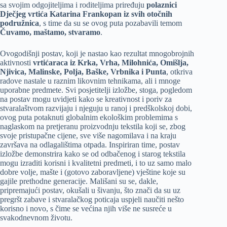
sa svojim odgojiteljima i roditeljima priređuju
polaznici
Dječjeg vrtića Katarina Frankopan iz svih otočnih
podružnica
, s time da su se ovog puta pozabavili temom
Čuvamo, maštamo, stvaramo
.
Ovogodišnji postav, koji je nastao kao rezultat mnogobrojnih
aktivnosti
vrtićaraca iz Krka, Vrha, Milohnića, Omišlja,
Njivica, Malinske, Polja, Baške, Vrbnika i Punta
, otkriva
radove nastale u raznim likovnim tehnikama, ali i mnoge
uporabne predmete. Svi posjetitelji izložbe, stoga, pogledom
na postav mogu uvidjeti kako se kreativnost i poriv za
stvaralaštvom razvijaju i njeguju u ranoj i predškolskoj dobi,
ovog puta potaknuti globalnim ekološkim problemima s
naglaskom na pretjeranu proizvodnju tekstila koji se, zbog
svoje pristupačne cijene, sve više nagomilava i na kraju
završava na odlagalištima otpada. Inspiriran time, postav
izložbe demonstrira kako se od odbačenog i starog tekstila
mogu izraditi korisni i kvalitetni predmeti, i to uz samo malo
dobre volje, mašte i (gotovo zaboravljene) vještine koje su
gajile prethodne generacije. Mališani su se, dakle,
pripremajući postav, okušali u šivanju, što znači da su uz
pregršt zabave i stvaralačkog poticaja uspjeli naučiti nešto
korisno i novo, s čime se većina njih više ne susreće u
svakodnevnom životu.