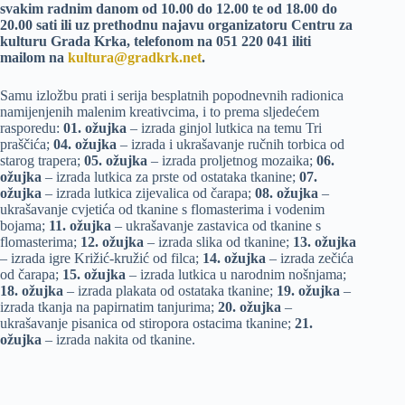
svakim radnim danom od 10.00 do 12.00 te od 18.00 do
20.00 sati ili uz prethodnu najavu organizatoru Centru za
kulturu Grada Krka, telefonom na 051 220 041 iliti
mailom na
kultura@gradkrk.net
.
Samu izložbu prati i serija besplatnih popodnevnih radionica
namijenjenih malenim kreativcima, i to prema sljedećem
rasporedu:
01. ožujka
– izrada ginjol lutkica na temu Tri
praščića;
04. ožujka
– izrada i ukrašavanje ručnih torbica od
starog trapera;
05. ožujka
– izrada proljetnog mozaika;
06.
ožujka
– izrada lutkica za prste od ostataka tkanine;
07.
ožujka
– izrada lutkica zijevalica od čarapa;
08. ožujka
–
ukrašavanje cvjetića od tkanine s flomasterima i vodenim
bojama;
11. ožujka
– ukrašavanje zastavica od tkanine s
flomasterima;
12. ožujka
– izrada slika od tkanine;
13. ožujka
– izrada igre Križić-kružić od filca;
14. ožujka
– izrada zečića
od čarapa;
15. ožujka
– izrada lutkica u narodnim nošnjama;
18. ožujka
– izrada plakata od ostataka tkanine;
19. ožujka
–
izrada tkanja na papirnatim tanjurima;
20. ožujka
–
ukrašavanje pisanica od stiropora ostacima tkanine;
21.
ožujka
– izrada nakita od tkanine.