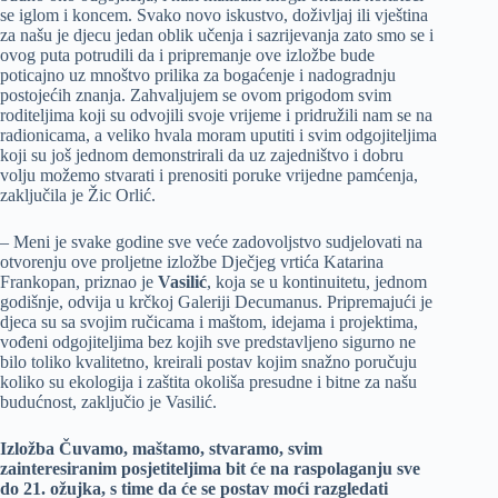
se iglom i koncem. Svako novo iskustvo, doživljaj ili vještina
za našu je djecu jedan oblik učenja i sazrijevanja zato smo se i
ovog puta potrudili da i pripremanje ove izložbe bude
poticajno uz mnoštvo prilika za bogaćenje i nadogradnju
postojećih znanja. Zahvaljujem se ovom prigodom svim
roditeljima koji su odvojili svoje vrijeme i pridružili nam se na
radionicama, a veliko hvala moram uputiti i svim odgojiteljima
koji su još jednom demonstrirali da uz zajedništvo i dobru
volju možemo stvarati i prenositi poruke vrijedne pamćenja,
zaključila je Žic Orlić.
– Meni je svake godine sve veće zadovoljstvo sudjelovati na
otvorenju ove proljetne izložbe Dječjeg vrtića Katarina
Frankopan, priznao je
Vasilić
, koja se u kontinuitetu, jednom
godišnje, odvija u krčkoj Galeriji Decumanus. Pripremajući je
djeca su sa svojim ručicama i maštom, idejama i projektima,
vođeni odgojiteljima bez kojih sve predstavljeno sigurno ne
bilo toliko kvalitetno, kreirali postav kojim snažno poručuju
koliko su ekologija i zaštita okoliša presudne i bitne za našu
budućnost, zaključio je Vasilić.
Izložba Čuvamo, maštamo, stvaramo, svim
zainteresiranim posjetiteljima bit će na raspolaganju sve
do 21. ožujka, s time da će se postav moći razgledati