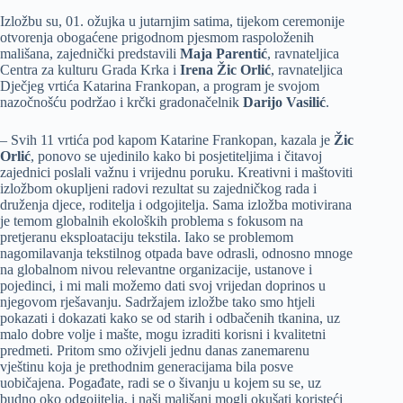
Izložbu su, 01. ožujka u jutarnjim satima, tijekom ceremonije
otvorenja obogaćene prigodnom pjesmom raspoloženih
mališana, zajednički predstavili
Maja Parentić
, ravnateljica
Centra za kulturu Grada Krka i
Irena Žic Orlić
, ravnateljica
Dječjeg vrtića Katarina Frankopan, a program je svojom
nazočnošću podržao i krčki gradonačelnik
Darijo Vasilić
.
– Svih 11 vrtića pod kapom Katarine Frankopan, kazala je
Žic
Orlić
, ponovo se ujedinilo kako bi posjetiteljima i čitavoj
zajednici poslali važnu i vrijednu poruku. Kreativni i maštoviti
izložbom okupljeni radovi rezultat su zajedničkog rada i
druženja djece, roditelja i odgojitelja. Sama izložba motivirana
je temom globalnih ekoloških problema s fokusom na
pretjeranu eksploataciju tekstila. Iako se problemom
nagomilavanja tekstilnog otpada bave odrasli, odnosno mnoge
na globalnom nivou relevantne organizacije, ustanove i
pojedinci, i mi mali možemo dati svoj vrijedan doprinos u
njegovom rješavanju. Sadržajem izložbe tako smo htjeli
pokazati i dokazati kako se od starih i odbačenih tkanina, uz
malo dobre volje i mašte, mogu izraditi korisni i kvalitetni
predmeti. Pritom smo oživjeli jednu danas zanemarenu
vještinu koja je prethodnim generacijama bila posve
uobičajena. Pogađate, radi se o šivanju u kojem su se, uz
budno oko odgojitelja, i naši mališani mogli okušati koristeći