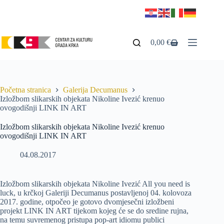
0,00
€
Početna stranica
Galerija Decumanus
Izložbom slikarskih objekata Nikoline Ivezić krenuo
ovogodišnji LINK IN ART
Izložbom slikarskih objekata Nikoline Ivezić krenuo
ovogodišnji LINK IN ART
04.08.2017
Izložbom slikarskih objekata Nikoline Ivezić All you need is
luck, u krčkoj Galeriji Decumanus postavljenoj 04. kolovoza
2017. godine, otpočeo je gotovo dvomjesečni izložbeni
projekt LINK IN ART tijekom kojeg će se do sredine rujna,
na temu suvremenog pristupa pop-art idiomu publici