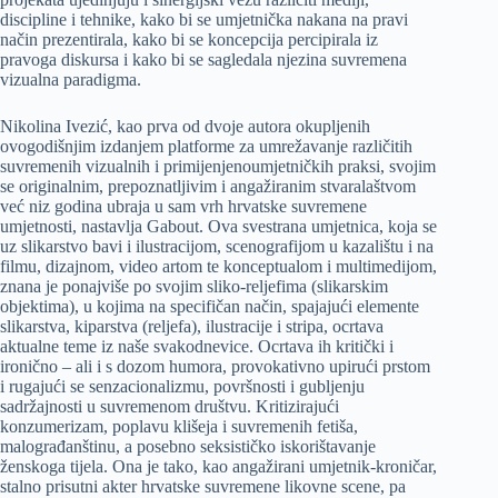
discipline i tehnike, kako bi se umjetnička nakana na pravi
način prezentirala, kako bi se koncepcija percipirala iz
pravoga diskursa i kako bi se sagledala njezina suvremena
vizualna paradigma.
Nikolina Ivezić, kao prva od dvoje autora okupljenih
ovogodišnjim izdanjem platforme za umrežavanje različitih
suvremenih vizualnih i primijenjenoumjetničkih praksi, svojim
se originalnim, prepoznatljivim i angažiranim stvaralaštvom
već niz godina ubraja u sam vrh hrvatske suvremene
umjetnosti, nastavlja Gabout. Ova svestrana umjetnica, koja se
uz slikarstvo bavi i ilustracijom, scenografijom u kazalištu i na
filmu, dizajnom, video artom te konceptualom i multimedijom,
znana je ponajviše po svojim sliko-reljefima (slikarskim
objektima), u kojima na specifičan način, spajajući elemente
slikarstva, kiparstva (reljefa), ilustracije i stripa, ocrtava
aktualne teme iz naše svakodnevice. Ocrtava ih kritički i
ironično – ali i s dozom humora, provokativno upirući prstom
i rugajući se senzacionalizmu, površnosti i gubljenju
sadržajnosti u suvremenom društvu. Kritizirajući
konzumerizam, poplavu klišeja i suvremenih fetiša,
malograđanštinu, a posebno seksističko iskorištavanje
ženskoga tijela. Ona je tako, kao angažirani umjetnik-kroničar,
stalno prisutni akter hrvatske suvremene likovne scene, pa