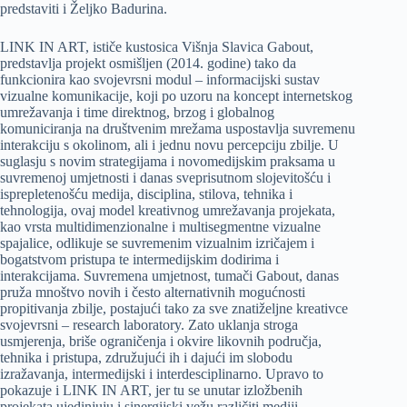
predstaviti i Željko Badurina.
LINK IN ART, ističe kustosica Višnja Slavica Gabout,
predstavlja projekt osmišljen (2014. godine) tako da
funkcionira kao svojevrsni modul – informacijski sustav
vizualne komunikacije, koji po uzoru na koncept internetskog
umrežavanja i time direktnog, brzog i globalnog
komuniciranja na društvenim mrežama uspostavlja suvremenu
interakciju s okolinom, ali i jednu novu percepciju zbilje. U
suglasju s novim strategijama i novomedijskim praksama u
suvremenoj umjetnosti i danas sveprisutnom slojevitošću i
isprepletenošću medija, disciplina, stilova, tehnika i
tehnologija, ovaj model kreativnog umrežavanja projekata,
kao vrsta multidimenzionalne i multisegmentne vizualne
spajalice, odlikuje se suvremenim vizualnim izričajem i
bogatstvom pristupa te intermedijskim dodirima i
interakcijama. Suvremena umjetnost, tumači Gabout, danas
pruža mnoštvo novih i često alternativnih mogućnosti
propitivanja zbilje, postajući tako za sve znatiželjne kreativce
svojevrsni – research laboratory. Zato uklanja stroga
usmjerenja, briše ograničenja i okvire likovnih područja,
tehnika i pristupa, združujući ih i dajući im slobodu
izražavanja, intermedijski i interdesciplinarno. Upravo to
pokazuje i LINK IN ART, jer tu se unutar izložbenih
projekata ujedinjuju i sinergijski vežu različiti mediji,