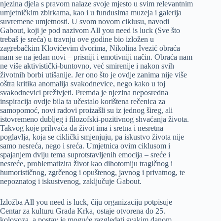
njezina djela s pravom nalaze svoje mjesto u svim relevantnim
umjetničkim zbirkama, kao i u fundusima muzeja i galerija
suvremene umjetnosti. U svom novom ciklusu, navodi
Gabout, koji je pod nazivom All you need is luck (Sve što
trebaš je sreća) u travnju ove godine bio izložen u
zagrebačkim Klovićevim dvorima, Nikolina Ivezić obraća
nam se na jedan novi – prisniji i emotivniji način. Obraća nam
ne više aktivistički-buntovno, već smirenije i nakon svih
životnih borbi utišanije. Jer ono što je ovdje zanima nije više
oštra kritika anomalija svakodnevice, nego kako u toj
svakodnevici preživjeti. Premda je njezina neposredna
inspiracija ovdje bila ta učestalo korištena rečenica za
samopomoć, novi radovi proizašli su iz jednog šireg, ali
istovremeno dubljeg i filozofski-pozitivnog shvaćanja života.
Takvog koje prihvaća da život ima i sretna i nesretna
poglavlja, koja se ciklički smjenjuju, pa iskustvo života nije
samo nesreća, nego i sreća. Umjetnica ovim ciklusom i
spajanjem dviju tema suprotstavljenih emocija – sreće i
nesreće, problematizira život kao dihotomiju tragičnog i
humorističnog, zgrčenog i opuštenog, javnog i privatnog, te
nepoznatog i iskustvenog, zaključuje Gabout.
Izložba All you need is luck, čiju organizaciju potpisuje
Centar za kulturu Grada Krka, ostaje otvorena do 25.
kolovoza, a postav je moguće razgledati svakim danom