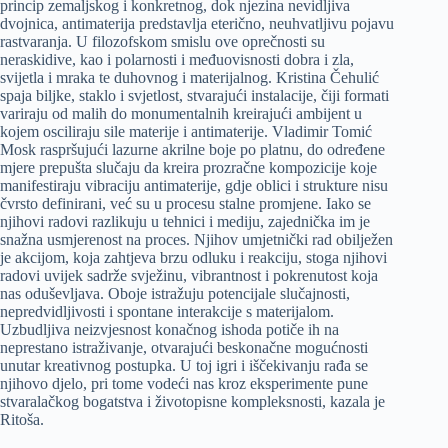
princip zemaljskog i konkretnog, dok njezina nevidljiva
dvojnica, antimaterija predstavlja eterično, neuhvatljivu pojavu
rastvaranja. U filozofskom smislu ove oprečnosti su
neraskidive, kao i polarnosti i međuovisnosti dobra i zla,
svijetla i mraka te duhovnog i materijalnog. Kristina Čehulić
spaja biljke, staklo i svjetlost, stvarajući instalacije, čiji formati
variraju od malih do monumentalnih kreirajući ambijent u
kojem osciliraju sile materije i antimaterije. Vladimir Tomić
Mosk raspršujući lazurne akrilne boje po platnu, do određene
mjere prepušta slučaju da kreira prozračne kompozicije koje
manifestiraju vibraciju antimaterije, gdje oblici i strukture nisu
čvrsto definirani, već su u procesu stalne promjene. Iako se
njihovi radovi razlikuju u tehnici i mediju, zajednička im je
snažna usmjerenost na proces. Njihov umjetnički rad obilježen
je akcijom, koja zahtjeva brzu odluku i reakciju, stoga njihovi
radovi uvijek sadrže svježinu, vibrantnost i pokrenutost koja
nas oduševljava. Oboje istražuju potencijale slučajnosti,
nepredvidljivosti i spontane interakcije s materijalom.
Uzbudljiva neizvjesnost konačnog ishoda potiče ih na
neprestano istraživanje, otvarajući beskonačne mogućnosti
unutar kreativnog postupka. U toj igri i iščekivanju rađa se
njihovo djelo, pri tome vodeći nas kroz eksperimente pune
stvaralačkog bogatstva i životopisne kompleksnosti, kazala je
Ritoša.