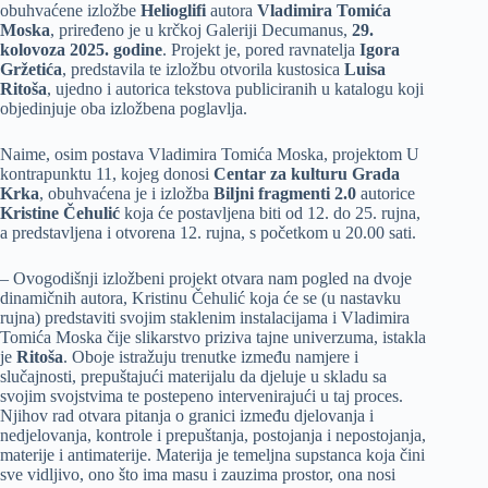
obuhvaćene izložbe
Helioglifi
autora
Vladimira Tomića
Moska
, priređeno je u krčkoj Galeriji Decumanus,
29.
kolovoza 2025. godine
. Projekt je, pored ravnatelja
Igora
Gržetića
, predstavila te izložbu otvorila kustosica
Luisa
Ritoša
, ujedno i autorica tekstova publiciranih u katalogu koji
objedinjuje oba izložbena poglavlja.
Naime, osim postava Vladimira Tomića Moska, projektom U
kontrapunktu 11, kojeg donosi
Centar za kulturu Grada
Krka
, obuhvaćena je i izložba
Biljni fragmenti 2.0
autorice
Kristine Čehulić
koja će postavljena biti od 12. do 25. rujna,
a predstavljena i otvorena 12. rujna, s početkom u 20.00 sati.
– Ovogodišnji izložbeni projekt otvara nam pogled na dvoje
dinamičnih autora, Kristinu Čehulić koja će se (u nastavku
rujna) predstaviti svojim staklenim instalacijama i Vladimira
Tomića Moska čije slikarstvo priziva tajne univerzuma, istakla
je
Ritoša
. Oboje istražuju trenutke između namjere i
slučajnosti, prepuštajući materijalu da djeluje u skladu sa
svojim svojstvima te postepeno intervenirajući u taj proces.
Njihov rad otvara pitanja o granici između djelovanja i
nedjelovanja, kontrole i prepuštanja, postojanja i nepostojanja,
materije i antimaterije. Materija je temeljna supstanca koja čini
sve vidljivo, ono što ima masu i zauzima prostor, ona nosi