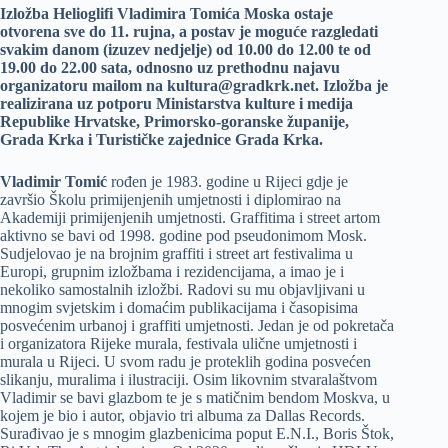
Izložba Helioglifi Vladimira Tomića Moska ostaje
otvorena sve do 11. rujna, a postav je moguće razgledati
svakim danom (izuzev nedjelje) od 10.00 do 12.00 te od
19.00 do 22.00 sata, odnosno uz prethodnu najavu
organizatoru mailom na kultura@gradkrk.net. Izložba je
realizirana uz potporu Ministarstva kulture i medija
Republike Hrvatske, Primorsko-goranske županije,
Grada Krka i Turističke zajednice Grada Krka.
Vladimir Tomić
rođen je 1983. godine u Rijeci gdje je
završio Školu primijenjenih umjetnosti i diplomirao na
Akademiji primijenjenih umjetnosti. Graffitima i street artom
aktivno se bavi od 1998. godine pod pseudonimom Mosk.
Sudjelovao je na brojnim graffiti i street art festivalima u
Europi, grupnim izložbama i rezidencijama, a imao je i
nekoliko samostalnih izložbi. Radovi su mu objavljivani u
mnogim svjetskim i domaćim publikacijama i časopisima
posvećenim urbanoj i graffiti umjetnosti. Jedan je od pokretača
i organizatora Rijeke murala, festivala ulične umjetnosti i
murala u Rijeci. U svom radu je proteklih godina posvećen
slikanju, muralima i ilustraciji. Osim likovnim stvaralaštvom
Vladimir se bavi glazbom te je s matičnim bendom Moskva, u
kojem je bio i autor, objavio tri albuma za Dallas Records.
Surađivao je s mnogim glazbenicima poput E.N.I., Boris Štok,