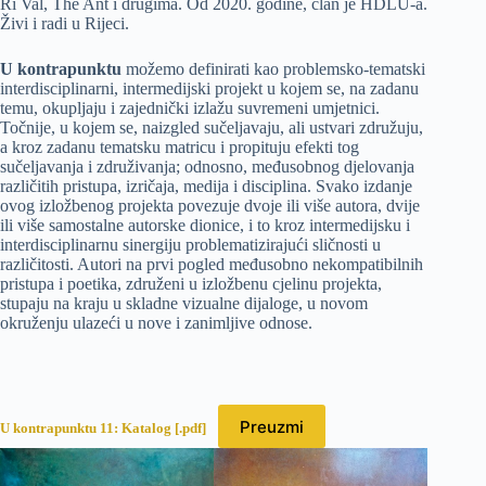
Ri Val, The Ant i drugima. Od 2020. godine, član je HDLU-a.
Živi i radi u Rijeci.
U kontrapunktu
možemo definirati kao problemsko-tematski
interdisciplinarni, intermedijski projekt u kojem se, na zadanu
temu, okupljaju i zajednički izlažu suvremeni umjetnici.
Točnije, u kojem se, naizgled sučeljavaju, ali ustvari združuju,
a kroz zadanu tematsku matricu i propituju efekti tog
sučeljavanja i združivanja; odnosno, međusobnog djelovanja
različitih pristupa, izričaja, medija i disciplina. Svako izdanje
ovog izložbenog projekta povezuje dvoje ili više autora, dvije
ili više samostalne autorske dionice, i to kroz intermedijsku i
interdisciplinarnu sinergiju problematizirajući sličnosti u
različitosti. Autori na prvi pogled međusobno nekompatibilnih
pristupa i poetika, združeni u izložbenu cjelinu projekta,
stupaju na kraju u skladne vizualne dijaloge, u novom
okruženju ulazeći u nove i zanimljive odnose.
Preuzmi
U kontrapunktu 11: Katalog [.pdf]