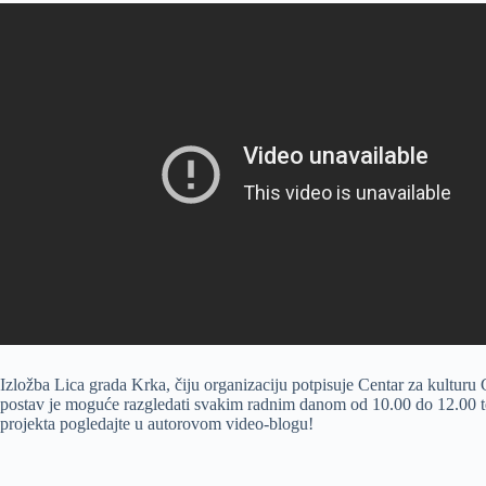
Izložba Lica grada Krka, čiju organizaciju potpisuje Centar za kulturu 
postav je moguće razgledati svakim radnim danom od 10.00 do 12.00 te 
projekta pogledajte u autorovom video-blogu!