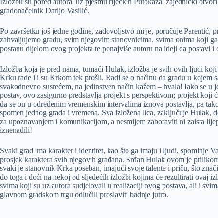
Izložbu su pored autora, uz pjesmu riječkih Putokaza, zajednički otvoril
gradonačelnik Darijo Vasilić.
Po završetku još jedne godine, zadovoljstvo mi je, poručuje Parentić, p
zahvaljujemo gradu, svim njegovim stanovnicima, svima onima koji ga p
postanu dijelom ovog projekta te ponajviše autoru na ideji da postavi i
Izložba koja je pred nama, tumači Hulak, izložba je svih ovih ljudi koji s
Krku rade ili su Krkom tek prošli. Radi se o načinu da gradu u kojem sa
svakodnevno susrećem, na jedinstven način kažem – hvala! Iako se u jedn
postav, ovo zasigurno predstavlja projekt s perspektivom; projekt koji ć
da se on u određenim vremenskim intervalima iznova postavlja, pa tako 
spomen jednog grada i vremena. Sva izložena lica, zaključuje Hulak, d
za upoznavanjem i komunikacijom, a nesmijem zaboraviti ni zaista lije
iznenadili!
Svaki grad ima karakter i identitet, kao što ga imaju i ljudi, spominje Va
prosjek karaktera svih njegovih građana. Srđan Hulak ovom je prilikom
svaki je stanovnik Krka poseban, imajući svoje talente i priču, što znač
do toga i doći na nekoj od sljedećih izložbi kojima će rezultirati ovaj iz
svima koji su uz autora sudjelovali u realizaciji ovog postava, ali i svi
glavnom gradskom trgu odlučili proslaviti badnje jutro.