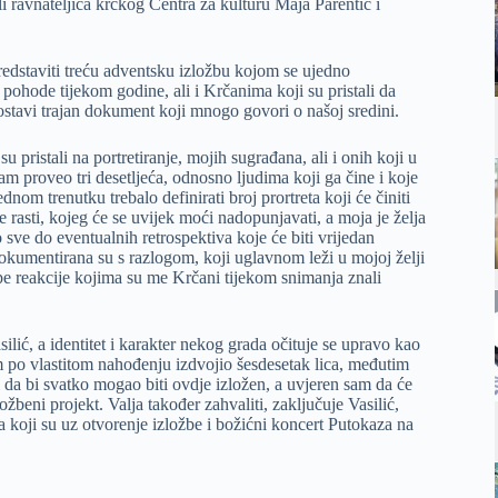
i ravnateljica krčkog Centra za kulturu Maja Parentić i
redstaviti treću adventsku izložbu kojom se ujedno
ohode tijekom godine, ali i Krčanima koji su pristali da
 ostavi trajan dokument koji mnogo govori o našoj sredini.
u pristali na portretiranje, mojih sugrađana, ali i onih koji u
m proveo tri desetljeća, odnosno ljudima koji ga čine i koje
om trenutku trebalo definirati broj prortreta koji će činiti
e rasti, kojeg će se uvijek moći nadopunjavati, a moja je želja
sve do eventualnih retrospektiva koje će biti vrijedan
okumentirana su s razlogom, koji uglavnom leži u mojoj želji
pe reakcije kojima su me Krčani tijekom snimanja znali
silić, a identitet i karakter nekog grada očituje se upravo kao
 po vlastitom nahođenju izdvojio šesdesetak lica, međutim
i da bi svatko mogao biti ovdje izložen, a uvjeren sam da će
ložbeni projekt. Valja također zahvaliti, zaključuje Vasilić,
ma koji su uz otvorenje izložbe i božićni koncert Putokaza na