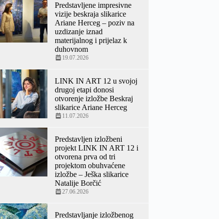
Predstavljene impresivne
vizije beskraja slikarice
Ariane Herceg – poziv na
uzdizanje iznad
materijalnog i prijelaz k
duhovnom
19.07.2026
LINK IN ART 12 u svojoj
drugoj etapi donosi
otvorenje izložbe Beskraj
slikarice Ariane Herceg
11.07.2026
Predstavljen izložbeni
projekt LINK IN ART 12 i
otvorena prva od tri
projektom obuhvaćene
izložbe – Ješka slikarice
Natalije Borčić
27.06.2026
Predstavljanje izložbenog