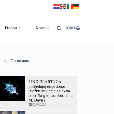
Prodaja
Kontakt
0,00
€
alerija Decumanus
LINK IN ART 12 u
posljednjoj etapi donosi
izložbu staklenih objekata
američkog kipara Jonathana
M. Davisa
30.07.2026