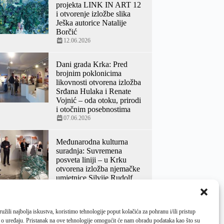
projekta LINK IN ART 12
i otvorenje izložbe slika
Ješka autorice Natalije
Borčić
12.06.2026
Dani grada Krka: Pred
brojnim poklonicima
likovnosti otvorena izložba
Srđana Hulaka i Renate
Vojnić – oda otoku, prirodi
i otočnim posebnostima
07.06.2026
Međunarodna kulturna
suradnja: Suvremena
posveta liniji – u Krku
otvorena izložba njemačke
umjetnice Silvije Rudolf
18.05.2026
žili najbolja iskustva, koristimo tehnologije poput kolačića za pohranu i/ili pristup
 o uređaju. Pristanak na ove tehnologije omogućit će nam obradu podataka kao što su