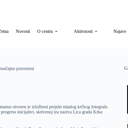
četna
Novosti
O centru
Aktivnosti
Najave
G
značajnu pozornost
manus otvoren je izložbeni projekt mladog krčkog fotografa
progress inicijativi, skrivenoj iza naziva Lica grada Krka