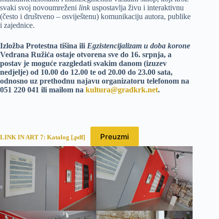
svaki svoj novoumreženi
link
uspostavlja živu i interaktivnu
(često i društveno – osviještenu) komunikaciju autora, publike
i zajednice.
Izložba Protestna tišina ili
Egzistencijalizam u doba korone
Vedrana Ružića ostaje otvorena sve do 16. srpnja, a
postav je moguće razgledati svakim danom (izuzev
nedjelje) od 10.00 do 12.00 te od 20.00 do 23.00 sata,
odnosno uz prethodnu najavu organizatoru telefonom na
051 220 041 ili mailom na
kultura@gradkrk.net
.
Preuzmi
LINK IN ART 7: Katalog [.pdf]