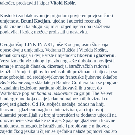
također, predstaviti i kipar
Vitold Košir
.
Kustoski zadatak ovom je prigodom povjeren povjesničarki
umjetnosti
Bruni Kocijan
, ujedno i autorici recenzije
publicirane u katalogu kojim su objedinjena oba izložbena
poglavlja, i kojeg možete prolistati u nastavku.
Ovogodišnji LINK IN ART, piše Kocijan, osim što spaja
opuse dvaju umjetnika, Vedrana Ružića i Vitolda Košira,
tematikom spaja i dvije vrste umjetnosti:
likovnu
i
glazbenu
.
Veza između vizualnog i glazbenog seže duboko u povijest i
tema je mnogih članaka, dizertacija, istraživačkih radova i
izložbi. Primjeri njihovih međusobnih prožimanja i utjecaja su
mnogobrojni; od srednjovjekovne francuske ljubavne skladbe
Belle Bonne Sage
skladatelja Baudea Cordiera koji se poigrao
vizualnim izgledom partitura oblikovavši ih u srce, do
Warholove pop-art
banana naslovnice
za grupu The Velvet
Underground koja ostaje jedan od najpoznatijih vizuala u
povijesti glazbe. Od 19. stoljeća nadalje, odnos na liniji
likovno – glazbeno naglo se intenzivirao, a o toj novoj
dinamici promišljali su brojni teoretičari te dodatno utjecali na
onovremene stvaralačke izričaje. Spajanje glazbene i likovne
umjetnosti omogućuje istraživanje i propitivanje njihovog
zajedničkog jezika u čijem se rječniku nalaze pojmovi kao što