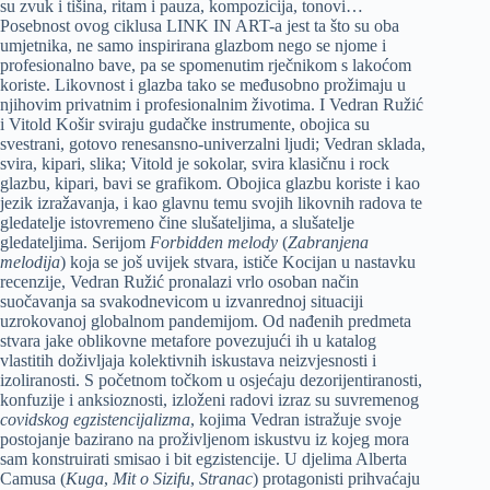
su zvuk i tišina, ritam i pauza, kompozicija, tonovi…
Posebnost ovog ciklusa LINK IN ART-a jest ta što su oba
umjetnika, ne samo inspirirana glazbom nego se njome i
profesionalno bave, pa se spomenutim rječnikom s lakoćom
koriste. Likovnost i glazba tako se međusobno prožimaju u
njihovim privatnim i profesionalnim životima. I Vedran Ružić
i Vitold Košir sviraju gudačke instrumente, obojica su
svestrani, gotovo renesansno-univerzalni ljudi; Vedran sklada,
svira, kipari, slika; Vitold je sokolar, svira klasičnu i rock
glazbu, kipari, bavi se grafikom. Obojica glazbu koriste i kao
jezik izražavanja, i kao glavnu temu svojih likovnih radova te
gledatelje istovremeno čine slušateljima, a slušatelje
gledateljima. Serijom
Forbidden melody
(
Zabranjena
melodija
) koja se još uvijek stvara, ističe Kocijan u nastavku
recenzije, Vedran Ružić pronalazi vrlo osoban način
suočavanja sa svakodnevicom u izvanrednoj situaciji
uzrokovanoj globalnom pandemijom. Od nađenih predmeta
stvara jake oblikovne metafore povezujući ih u katalog
vlastitih doživljaja kolektivnih iskustava neizvjesnosti i
izoliranosti. S početnom točkom u osjećaju dezorijentiranosti,
konfuzije i anksioznosti, izloženi radovi izraz su suvremenog
covidskog egzistencijalizma
, kojima Vedran istražuje svoje
postojanje bazirano na proživljenom iskustvu iz kojeg mora
sam konstruirati smisao i bit egzistencije. U djelima Alberta
Camusa (
Kuga
,
Mit o Sizifu
,
Stranac
) protagonisti prihvaćaju