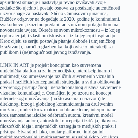
apsurdnost situacije i nastavljaju revno izvršavati svoje
zadatke što ujedno i postaje osnova za postizanje autentičnosti
i izvor snage za nastavak. Slično Camusovim junacima,
Ružićev odgovor na događaje iz 2020. godine je kontinuirani,
svakodnevni, izuzetno predani rad s nužnom prilagodbom na
novonastale uvjete. Okreće se svom mikrokozmosu – iz kojeg
crpi materijal, i vlastitom iskustvu – iz kojeg crpi inspiraciju.
Kroz cijelu se seriju postavlja pitanje slobode i umjetničkog
izražavanja, naročito glazbenika, koji ovise o interakciji sa
publikom i (ne)mogućnosti javnog izražavanja.
LINK IN ART je projekt koncipiran kao suvremena
umjetnička platforma za intermedijsko, interdisciplinarno i
multimedijsko umrežavanje različitih suvremenih vizualnih
praksi i različitih konceptualnih strategija, u svrhu oblikovanja
otvorenog, pristupačnog i netradicionalnog sustava suvremene
vizualne komunikacije. Osmišljen je po uzoru na koncept
internetskog umrežavanja (na što asocira i nazivom) te
direktnog, brzog i globalnog komuniciranja na društvenim
mrežama, nudeći kroz matricu odabrane teme, interpretirane
kroz samostalne izložbe odabranih autora, kreativni model
umrežavanja autora, autorskih koncepcija i izričaja, likovno-
filozofskih ideja i umjetničkih strategija te medijskih praksi i
pristupa. Stvarajući tako, unutar platforme, intrigantni
multidimenzionalni i multisegmentni vizualni sklop, koji kroz