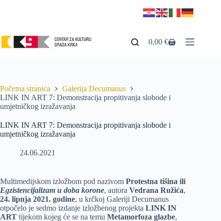
0,00
€
Početna stranica
Galerija Decumanus
LINK IN ART 7: Demonstracija propitivanja slobode i
umjetničkog izražavanja
LINK IN ART 7: Demonstracija propitivanja slobode i
umjetničkog izražavanja
24.06.2021
Multimedijskom izložbom pod nazivom
Protestna tišina ili
Egzistencijalizam u doba korone
, autora
Vedrana Ružića
,
24. lipnja 2021. godine
, u krčkoj Galeriji Decumanus
otpočelo je sedmo izdanje izložbenog projekta
LINK IN
ART
tijekom kojeg će se na temu
Metamorfoza glazbe
,