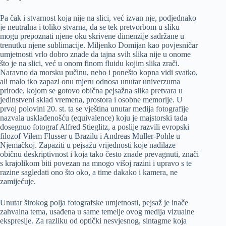
Pa čak i stvarnost koja nije na slici, već izvan nje, podjednako
je neutralna i toliko stvarna, da se tek pretvorbom u sliku
mogu prepoznati njene oku skrivene dimenzije sadržane u
trenutku njene sublimacije. Miljenko Domijan kao povjesničar
umjetnosti vrlo dobro znade da tajna svih slika nije u onome
što je na slici, već u onom finom fluidu kojim slika zrači.
Naravno da morsku pučinu, nebo i ponešto kopna vidi svatko,
ali malo tko zapazi onu mjeru odnosa unutar univerzuma
prirode, kojom se gotovo obična pejsažna slika pretvara u
jedinstveni sklad vremena, prostora i osobne memorije. U
prvoj polovini 20. st. ta se vještina unutar medija fotografije
nazvala usklađenošću (equivalence) koju je majstorski tada
dosegnuo fotograf Alfred Stieglitz, a poslije razvili evropski
filozof Vilem Flusser u Brazilu i Andreas Muller-Pohle u
Njemačkoj. Zapaziti u pejsažu vrijednosti koje nadilaze
običnu deskriptivnost i koja tako često znade prevagnuti, znači
s krajolikom biti povezan na mnogo višoj razini i upravo s te
razine sagledati ono što oko, a time dakako i kamera, ne
zamijećuje.
Unutar širokog polja fotografske umjetnosti, pejsaž je inače
zahvalna tema, usađena u same temelje ovog medija vizualne
ekspresije. Za razliku od optički nesvjesnog, sintagme koja