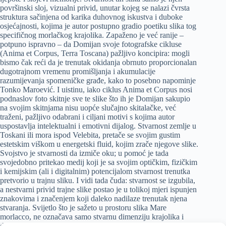
površinski sloj, vizualni privid, unutar kojeg se nalazi čvrsta
struktura sačinjena od karika duhovnog iskustva i duboke
osjećajnosti, kojima je autor postupno gradio poetiku slika tog
specifičnog morlačkog krajolika. Zapaženo je već ranije –
potpuno ispravno – da Domijan svoje fotografske cikluse
(Anima et Corpus, Terra Toscana) pažljivo koncipira: mogli
bismo čak reći da je trenutak okidanja obrnuto proporcionalan
dugotrajnom vremenu promišljanja i akumulacije
razumijevanja spomeničke građe, kako to posebno napominje
Tonko Maroević. I uistinu, iako ciklus Anima et Corpus nosi
podnaslov foto skitnje sve te slike što ih je Domijan sakupio
na svojim skitnjama nisu uopće slučajno skitalačke, već
traženi, pažljivo odabrani i ciljani motivi s kojima autor
uspostavlja intelektualni i emotivni dijalog. Stvarnost zemlje u
Toskani ili mora ispod Velebita, pretače se svojim gustim
estetskim viškom u energetski fluid, kojim zrače njegove slike.
Svojstvo je stvarnosti da izmiče oku; u pomoć je tada
svojedobno pritekao medij koji je sa svojim optičkim, fizičkim
i kemijskim (ali i digitalnim) potencijalom stvarnost trenutka
pretvorio u trajnu sliku. I vidi tada čuda: stvarnost se izgubila,
a nestvarni privid trajne slike postao je u tolikoj mjeri ispunjen
znakovima i značenjem koji daleko nadilaze trenutak njena
stvaranja. Svijetlo što je sažeto u prostoru slika Mare
morlacco, ne označava samo stvarnu dimenziju krajolika i
dinamiku njegovih mijena. Ono, sublimirano istodobno u