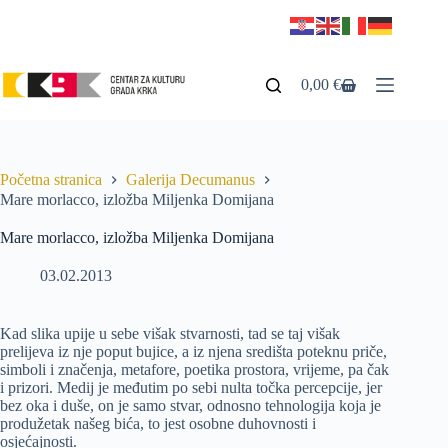
0,00
€
Početna stranica
Galerija Decumanus
Mare morlacco, izložba Miljenka Domijana
Mare morlacco, izložba Miljenka Domijana
03.02.2013
Kad slika upije u sebe višak stvarnosti, tad se taj višak
prelijeva iz nje poput bujice, a iz njena središta poteknu priče,
simboli i značenja, metafore, poetika prostora, vrijeme, pa čak
i prizori. Medij je međutim po sebi nulta točka percepcije, jer
bez oka i duše, on je samo stvar, odnosno tehnologija koja je
produžetak našeg bića, to jest osobne duhovnosti i
osjećajnosti.