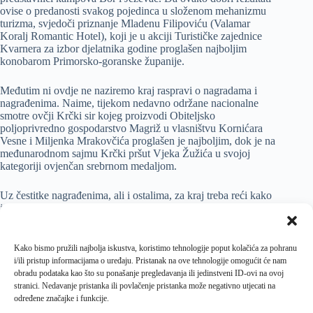
ovise o predanosti svakog pojedinca u složenom mehanizmu
turizma, svjedoči priznanje Mladenu Filipoviću (Valamar
Koralj Romantic Hotel), koji je u akciji Turističke zajednice
Kvarnera za izbor djelatnika godine proglašen najboljim
konobarom Primorsko-goranske županije.
Međutim ni ovdje ne naziremo kraj raspravi o nagradama i
nagrađenima. Naime, tijekom nedavno održane nacionalne
smotre ovčji Krčki sir kojeg proizvodi Obiteljsko
poljoprivredno gospodarstvo Magriž u vlasništvu Kornićara
Vesne i Miljenka Mrakovčića proglašen je najboljim, dok je na
međunarodnom sajmu Krčki pršut Vjeka Žužića u svojoj
kategoriji ovjenčan srebrnom medaljom.
Uz čestitke nagrađenima, ali i ostalima, za kraj treba reći kako
je zadaća postava MI.11, koji prigodno u nazivu nosi osobnu
zamjenicu prvog lica množine, razvijanje potrebe za
sagledavanje rezultata netom odrađenog koji bez imalo sumnje
predstavljaju najbolju motivaciju za pripremu nadolazećeg
Kako bismo pružili najbolja iskustva, koristimo tehnologije poput kolačića za pohranu
turističkog ciklusa.
i/ili pristup informacijama o uređaju. Pristanak na ove tehnologije omogućit će nam
obradu podataka kao što su ponašanje pregledavanja ili jedinstveni ID-ovi na ovoj
stranici. Nedavanje pristanka ili povlačenje pristanka može negativno utjecati na
određene značajke i funkcije.