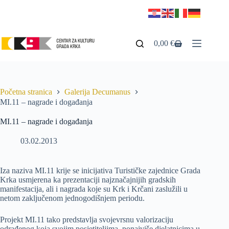
0,00
€
Početna stranica
Galerija Decumanus
MI.11 – nagrade i događanja
MI.11 – nagrade i događanja
03.02.2013
Iza naziva MI.11 krije se inicijativa Turističke zajednice Grada
Krka usmjerena ka prezentaciji najznačajnijih gradskih
manifestacija, ali i nagrada koje su Krk i Krčani zaslužili u
netom zaključenom jednogodišnjem periodu.
Projekt MI.11 tako predstavlja svojevrsnu valorizaciju
odrađenog koja svojim posjetiteljima, ponajviše djelatnicima u