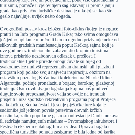
turuzimu, pomaže u cjelovitijem sagledavanju i promišljanju
grada kao privlačne turističke destinacije u kojoj se, kao što
geslo najavljuje, uvijek nešto događa.
Ovogodišnji postav kroz izloženi foto-ciklus (kojeg je moguće
pratiti i na Info-programu Grada Krka) tako svima omogućava
još jedno uplitanje u priču ili barem ugodno prizivanje neke od
slikovitih gradskih manifestacija poput Krčkog sajma koji je
ove godine uz tradicionalni zabavni dio brojnim turistima
iznova priskrbio nezaboravan odlazak u prošlost. I
tradicionalne Ljetne prirede omogućuvale su bijeg od
svakodnevice nudivši reprezentativan dramski, ali i glazbeni
program koji polako svoju najveću inspiraciju, obzirom na
ostavštinu poznatog Krčanina i kolekcionara Nikole Udine
Algarottija, počinje pronalaziti u bogatoj baroknoj glazbenoj
tradiciji. Osim ovih dvaju događanja kojima naš grad već
duguje svoju prepoznatljivost valja se ovdje na trenutak
prisjetiti i niza sportsko-rekreativnih programa poput Proljeća
na kotačima, Scuba festa ili jesenje pješačke ture koja je
sudionike još jednom povela putevima drevnih krčkih
maslinika, zatim popularne gastro-manifestacije Dani smokava
ili sadržaja namijenjenih mladima – Prvomajskog inkubatora i
Festivala eksperimentalnog filma i videa. Upravo bogata i
specifična turistička ponuda zasigurno je bila jedna od karika