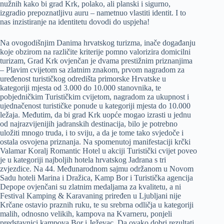
nužnih kako bi grad Krk, polako, ali planski i sigurno,
izgradio prepoznatljivu auru – nametnuo vlastiti identit. I to
nas inzistiranje na identitetu dovodi do uspjeha!
Na ovogodišnjim Danima hrvatskog turizma, inače događanju
koje obzirom na različite kriterije pomno valorizira domicilni
turizam, Grad Krk ovjenčan je dvama prestižnim priznanjima
– Plavim cvijetom sa zlatnim znakom, prvom nagradom za
uređenost turističkog odredišta primorske Hrvatske u
kategoriji mjesta od 3.000 do 10.000 stanovnika, te
pobjedničkim Turističkim cvijetom, nagradom za ukupnost i
ujednačenost turističke ponude u kategoriji mjesta do 10.000
ležaja. Međutim, da bi grad Krk uopće mogao izrasti u jednu
od najrazvijenijih jadranskih destinacija, bilo je potrebno
uložiti mnogo truda, i to sviju, a da je tome tako svjedoče i
ostala osvojena priznanja. Na spomenutoj manifestaciji krčki
Valamar Koralj Romantic Hotel u akciji Turistički cvijet poveo
je u kategoriji najboljih hotela hrvatskog Jadrana s tri
zvjezdice. Na 44. Međunarodnom sajmu održanom u Novom
Sadu hoteli Marina i Dražica, Kamp Bor i Turistička agencija
Depope ovjenčani su zlatnim medaljama za kvalitetu, a ni
Festival Kamping & Karavaning priređen u Ljubljani nije
Krčane ostavio praznih ruku, te su srebrna odličja u kategoriji
malih, odnosno velikih, kampova na Kvarneru, ponjeli
predstavnici kampova Bor i Ježevac. Da ovako dobri rezultati