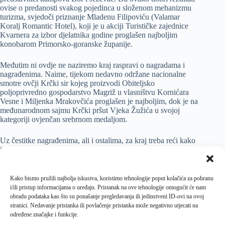
ovise o predanosti svakog pojedinca u složenom mehanizmu
turizma, svjedoči priznanje Mladenu Filipoviću (Valamar
Koralj Romantic Hotel), koji je u akciji Turističke zajednice
Kvarnera za izbor djelatnika godine proglašen najboljim
konobarom Primorsko-goranske županije.
Međutim ni ovdje ne naziremo kraj raspravi o nagradama i
nagrađenima. Naime, tijekom nedavno održane nacionalne
smotre ovčji Krčki sir kojeg proizvodi Obiteljsko
poljoprivredno gospodarstvo Magriž u vlasništvu Kornićara
Vesne i Miljenka Mrakovčića proglašen je najboljim, dok je na
međunarodnom sajmu Krčki pršut Vjeka Žužića u svojoj
kategoriji ovjenčan srebrnom medaljom.
Uz čestitke nagrađenima, ali i ostalima, za kraj treba reći kako
je zadaća postava MI.11, koji prigodno u nazivu nosi osobnu
zamjenicu prvog lica množine, razvijanje potrebe za
sagledavanje rezultata netom odrađenog koji bez imalo sumnje
predstavljaju najbolju motivaciju za pripremu nadolazećeg
Kako bismo pružili najbolja iskustva, koristimo tehnologije poput kolačića za pohranu
turističkog ciklusa.
i/ili pristup informacijama o uređaju. Pristanak na ove tehnologije omogućit će nam
obradu podataka kao što su ponašanje pregledavanja ili jedinstveni ID-ovi na ovoj
stranici. Nedavanje pristanka ili povlačenje pristanka može negativno utjecati na
određene značajke i funkcije.