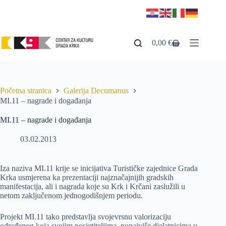
0,00
€
Početna stranica
Galerija Decumanus
MI.11 – nagrade i događanja
MI.11 – nagrade i događanja
03.02.2013
Iza naziva MI.11 krije se inicijativa Turističke zajednice Grada
Krka usmjerena ka prezentaciji najznačajnijih gradskih
manifestacija, ali i nagrada koje su Krk i Krčani zaslužili u
netom zaključenom jednogodišnjem periodu.
Projekt MI.11 tako predstavlja svojevrsnu valorizaciju
odrađenog koja svojim posjetiteljima, ponajviše djelatnicima u