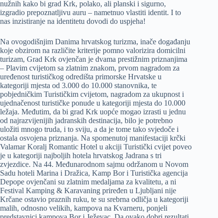
nužnih kako bi grad Krk, polako, ali planski i sigurno,
izgradio prepoznatljivu auru – nametnuo vlastiti identit. I to
nas inzistiranje na identitetu dovodi do uspjeha!
Na ovogodišnjim Danima hrvatskog turizma, inače događanju
koje obzirom na različite kriterije pomno valorizira domicilni
turizam, Grad Krk ovjenčan je dvama prestižnim priznanjima
– Plavim cvijetom sa zlatnim znakom, prvom nagradom za
uređenost turističkog odredišta primorske Hrvatske u
kategoriji mjesta od 3.000 do 10.000 stanovnika, te
pobjedničkim Turističkim cvijetom, nagradom za ukupnost i
ujednačenost turističke ponude u kategoriji mjesta do 10.000
ležaja. Međutim, da bi grad Krk uopće mogao izrasti u jednu
od najrazvijenijih jadranskih destinacija, bilo je potrebno
uložiti mnogo truda, i to sviju, a da je tome tako svjedoče i
ostala osvojena priznanja. Na spomenutoj manifestaciji krčki
Valamar Koralj Romantic Hotel u akciji Turistički cvijet poveo
je u kategoriji najboljih hotela hrvatskog Jadrana s tri
zvjezdice. Na 44. Međunarodnom sajmu održanom u Novom
Sadu hoteli Marina i Dražica, Kamp Bor i Turistička agencija
Depope ovjenčani su zlatnim medaljama za kvalitetu, a ni
Festival Kamping & Karavaning priređen u Ljubljani nije
Krčane ostavio praznih ruku, te su srebrna odličja u kategoriji
malih, odnosno velikih, kampova na Kvarneru, ponjeli
predstavnici kampova Bor i Ježevac. Da ovako dobri rezultati