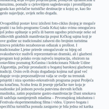
turuzimu, pomaže u cjelovitijem sagledavanju i promišljanju
grada kao privlačne turističke destinacije u kojoj se, kao što
geslo najavljuje, uvijek nešto događa.
Ovogodišnji postav kroz izloženi foto-ciklus (kojeg je moguće
pratiti i na Info-programu Grada Krka) tako svima omogućava
još jedno uplitanje u priču ili barem ugodno prizivanje neke od
slikovitih gradskih manifestacija poput Krčkog sajma koji je
ove godine uz tradicionalni zabavni dio brojnim turistima
iznova priskrbio nezaboravan odlazak u prošlost. I
tradicionalne Ljetne prirede omogućuvale su bijeg od
svakodnevice nudivši reprezentativan dramski, ali i glazbeni
program koji polako svoju najveću inspiraciju, obzirom na
ostavštinu poznatog Krčanina i kolekcionara Nikole Udine
Algarottija, počinje pronalaziti u bogatoj baroknoj glazbenoj
tradiciji. Osim ovih dvaju događanja kojima naš grad već
duguje svoju prepoznatljivost valja se ovdje na trenutak
prisjetiti i niza sportsko-rekreativnih programa poput Proljeća
na kotačima, Scuba festa ili jesenje pješačke ture koja je
sudionike još jednom povela putevima drevnih krčkih
maslinika, zatim popularne gastro-manifestacije Dani smokava
ili sadržaja namijenjenih mladima – Prvomajskog inkubatora i
Festivala eksperimentalnog filma i videa. Upravo bogata i
specifična turistička ponuda zasigurno je bila jedna od karika