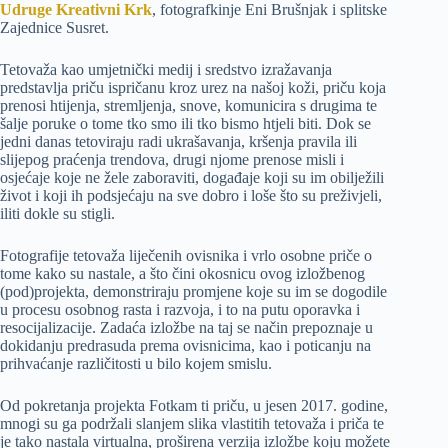
Udruge Kreativni Krk
, fotografkinje Eni Brušnjak i splitske
Zajednice Susret.
Tetovaža kao umjetnički medij i sredstvo izražavanja
predstavlja priču ispričanu kroz urez na našoj koži, priču koja
prenosi htijenja, stremljenja, snove, komunicira s drugima te
šalje poruke o tome tko smo ili tko bismo htjeli biti. Dok se
jedni danas tetoviraju radi ukrašavanja, kršenja pravila ili
slijepog praćenja trendova, drugi njome prenose misli i
osjećaje koje ne žele zaboraviti, događaje koji su im obilježili
život i koji ih podsjećaju na sve dobro i loše što su preživjeli,
iliti dokle su stigli.
Fotografije tetovaža liječenih ovisnika i vrlo osobne priče o
tome kako su nastale, a što čini okosnicu ovog izložbenog
(pod)projekta, demonstriraju promjene koje su im se dogodile
u procesu osobnog rasta i razvoja, i to na putu oporavka i
resocijalizacije. Zadaća izložbe na taj se način prepoznaje u
dokidanju predrasuda prema ovisnicima, kao i poticanju na
prihvaćanje različitosti u bilo kojem smislu.
Od pokretanja projekta Fotkam ti priču, u jesen 2017. godine,
mnogi su ga podržali slanjem slika vlastitih tetovaža i priča te
je tako nastala virtualna, proširena verzija izložbe koju možete