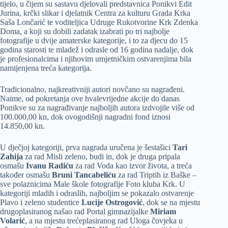
tijelo, u čijem su sastavu djelovali predstavnica Ponikvi Edit
Jurina, krčki slikar i djelatnik Centra za kulturu Grada Krka
Saša Lončarić te voditeljica Udruge Rukotvorine Krk Zdenka
Doma, a koji su dobili zadatak izabrati po tri najbolje
fotografije u dvije amaterske kategorije, i to za djecu do 15
godina starosti te mladež i odrasle od 16 godina nadalje, dok
je profesionalcima i njihovim umjetničkim ostvarenjima bila
namijenjena treća kategorija.
Tradicionalno, najkreativniji autori novčano su nagrađeni.
Naime, od pokretanja ove hvalevrijedne akcije do danas
Ponikve su za nagrađivanje najboljih autora izdvojile više od
100.000,00 kn, dok ovogodišnji nagradni fond iznosi
14.850,00 kn.
U dječjoj kategoriji, prva nagrada uručena je šestašici
Tari
Zahija
za rad Misli zeleno, budi in, dok je druga pripala
osmašu
Ivanu Radiću
za rad Voda kao izvor života, a treća
također osmašu
Bruni Tancabeliću
za rad Triptih iz Baške –
sve polaznicima Male škole fotografije Foto kluba Krk. U
kategoriji mladih i odraslih, najboljim se pokazalo ostvarenje
Plavo i zeleno studentice
Lucije Ostrogović
, dok se na mjestu
drugoplasiranog našao rad Portal gimnazijalke
Miriam
Volarić
, a na mjestu trećeplasiranog rad Uloga čovjeka u