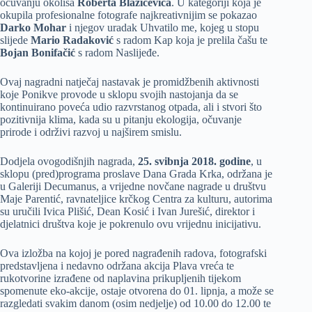
očuvanju okoliša
Roberta Blažičevića
. U kategoriji koja je
okupila profesionalne fotografe najkreativnijim se pokazao
Darko Mohar
i njegov uradak Uhvatilo me, kojeg u stopu
slijede
Mario Radaković
s radom Kap koja je prelila čašu te
Bojan Bonifačić
s radom Naslijeđe.
Ovaj nagradni natječaj nastavak je promidžbenih aktivnosti
koje Ponikve provode u sklopu svojih nastojanja da se
kontinuirano poveća udio razvrstanog otpada, ali i stvori što
pozitivnija klima, kada su u pitanju ekologija, očuvanje
prirode i održivi razvoj u najširem smislu.
Dodjela ovogodišnjih nagrada,
25. svibnja 2018. godine
, u
sklopu (pred)programa proslave Dana Grada Krka, održana je
u Galeriji Decumanus, a vrijedne novčane nagrade u društvu
Maje Parentić, ravnateljice krčkog Centra za kulturu, autorima
su uručili Ivica Plišić, Dean Kosić i Ivan Jurešić, direktor i
djelatnici društva koje je pokrenulo ovu vrijednu inicijativu.
Ova izložba na kojoj je pored nagrađenih radova, fotografski
predstavljena i nedavno održana akcija Plava vreća te
rukotvorine izrađene od naplavina prikupljenih tijekom
spomenute eko-akcije, ostaje otvorena do 01. lipnja, a može se
razgledati svakim danom (osim nedjelje) od 10.00 do 12.00 te