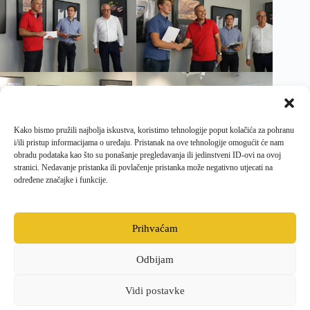
Kako bismo pružili najbolja iskustva, koristimo tehnologije poput kolačića za pohranu
i/ili pristup informacijama o uređaju. Pristanak na ove tehnologije omogućit će nam
obradu podataka kao što su ponašanje pregledavanja ili jedinstveni ID-ovi na ovoj
stranici. Nedavanje pristanka ili povlačenje pristanka može negativno utjecati na
određene značajke i funkcije.
PRETHODNI
SLJEDEĆI
Prihvaćam
Odbijam
Facebook
Opći uvjeti poslovanja i dostave
Politika kolačića
Pravila privatnosti
Vidi postavke