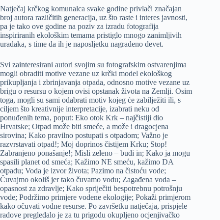
Natječaj krčkog komunalca svake godine privlači značajan
broj autora različitih generacija, uz što raste i interes javnosti,
pa je tako ove godine na poziv za izradu fotografija
inspiriranih ekološkim temama pristiglo mnogo zanimljivih
uradaka, s time da ih je naposljetku nagrađeno devet.
Svi zainteresirani autori svojim su fotografskim ostvarenjima
mogli obraditi motive vezane uz krčki model ekološkog
prikupljanja i zbrinjavanja otpada, odnosno motive vezane uz
brigu o resursu o kojem ovisi opstanak života na Zemlji. Osim
toga, mogli su sami odabrati motiv kojeg će zabilježiti ili, s
ciljem što kreativnije interpretacije, izabrati neku od
ponuđenih tema, poput: Eko otok Krk – najčistiji dio
Hrvatske; Otpad može biti smeće, a može i dragocjena
sirovina; Kako pravilno postupati s otpadom; Važno je
razvrstavati otpad!; Moj doprinos čistijem Krku; Stop!
Zabranjeno ponašanje!; Misli zeleno – budi in; Kako ja mogu
spasili planet od smeća; Kažimo NE smeću, kažimo DA
otpadu; Voda je izvor života; Pazimo na čistoću vode;
Čuvajmo okoliš jer tako čuvamo vodu; Zagađena voda –
opasnost za zdravlje; Kako spriječiti bespotrebnu potrošnju
vode; Podržimo primjere vodene ekologije; Pokaži primjerom
kako očuvati vodne resurse. Po završetku natječaja, prispjele
radove pregledalo je za tu prigodu okupljeno ocjenjivačko