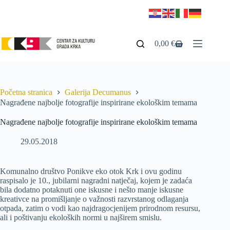
0,00
€
Početna stranica
Galerija Decumanus
Nagrađene najbolje fotografije inspirirane ekološkim temama
Nagrađene najbolje fotografije inspirirane ekološkim temama
29.05.2018
Komunalno društvo Ponikve eko otok Krk i ovu godinu
raspisalo je 10., jubilarni nagradni natječaj, kojem je zadaća
bila dodatno potaknuti one iskusne i nešto manje iskusne
kreativce na promišljanje o važnosti razvrstanog odlaganja
otpada, zatim o vodi kao najdragocjenijem prirodnom resursu,
ali i poštivanju ekoloških normi u najširem smislu.