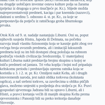
su drugdje uobičajen inventar ostava kulture polja sa žarama
(prijelaz iz drugoga u prvo tisućljeće pr. Kr.). Slijede možda
najreprezentativniji predmeti, kaciga i par knemida (nazuvci),
datirani u sredinu 5. odnosno 4. st. pr. Kr., za koje se
pretpostavlja da potječu iz ratničkoga groba liburnskoga
prvaka.
Otok Krk od 9. st. nadalje nastanjuju Liburni. Oni su, poput
njihovih susjeda Histra, Japoda ili Delmata, na početku
razvoja imali vlastitu fizionomiju koja se kasnije gubi zbog sve
većega broja uvoznih predmeta, ali i imitacijâ luksuznih
predmeta koji su im bili dostupni zbog položaja na rubnom
području visokih civilizacija Sredozemlja. U materijalnoj
kulturi Liburna nakit predstavlja brojnu skupinu u kojoj se
ističu predmeti od jantara. Tri vrha koplja i bojni nož pripadaju
keltskomu periodu i predstavljaju opremu ratnika koja se
koristila u 3. i 2. st. pr. Kr. Omiljeni nakit Kelta, ali i drugih
istovremenih naroda, jest nakit oblika torkvesa (kolutasta
ogrlica), a naš srebrni torkves, sa završecima u obliku ptičjih
glava, možemo smjestiti u posljednja dva stoljeća pr. Kr. Pravi
gospodari sjevernoga Jadrana bili su upravo Liburni, ali i
Histri, a pravci kretanja većih ili manjih skupina Kelta prema
sjeveroistoku i Panoniji bili su preko teritorija današnje
Slovenije.