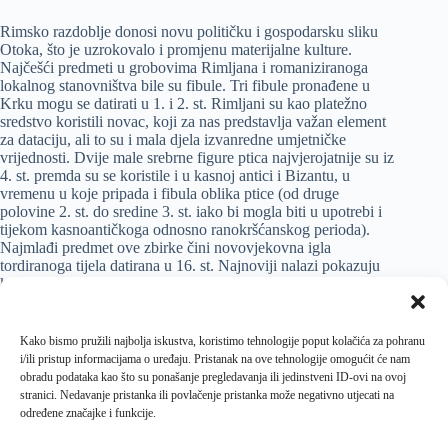
Rimsko razdoblje donosi novu političku i gospodarsku sliku
Otoka, što je uzrokovalo i promjenu materijalne kulture.
Najčešći predmeti u grobovima Rimljana i romaniziranoga
lokalnog stanovništva bile su fibule. Tri fibule pronađene u
Krku mogu se datirati u 1. i 2. st. Rimljani su kao platežno
sredstvo koristili novac, koji za nas predstavlja važan element
za dataciju, ali to su i mala djela izvanredne umjetničke
vrijednosti. Dvije male srebrne figure ptica najvjerojatnije su iz
4. st. premda su se koristile i u kasnoj antici i Bizantu, u
vremenu u koje pripada i fibula oblika ptice (od druge
polovine 2. st. do sredine 3. st. iako bi mogla biti u upotrebi i
tijekom kasnoantičkoga odnosno ranokršćanskog perioda).
Najmlađi predmet ove zbirke čini novovjekovna igla
tordiranoga tijela datirana u 16. st. Najnoviji nalazi pokazuju
kontinuirani razvoj otoka Krka u okvirima kultura (kultura
polja sa žarama) i naroda (Indoeuropljana, Liburna, Kelta,
Rimljana) koji su obitavali prostore sjevernoga Jadrana ili su
dolazili u doticaj s tadašnjim europskim modnim trendovima.
Kako bismo pružili najbolja iskustva, koristimo tehnologije poput kolačića za pohranu
[
Klara Buršić-Matijašić i Robert Matijašić
]
i/ili pristup informacijama o uređaju. Pristanak na ove tehnologije omogućit će nam
obradu podataka kao što su ponašanje pregledavanja ili jedinstveni ID-ovi na ovoj
stranici. Nedavanje pristanka ili povlačenje pristanka može negativno utjecati na
određene značajke i funkcije.