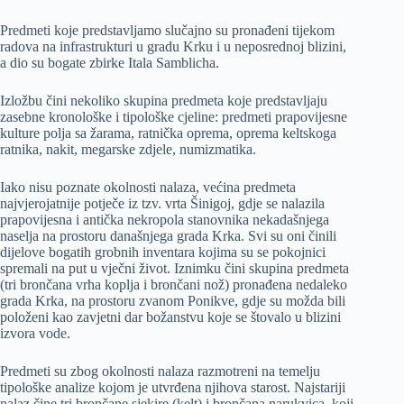
Predmeti koje predstavljamo slučajno su pronađeni tijekom
radova na infrastrukturi u gradu Krku i u neposrednoj blizini,
a dio su bogate zbirke Itala Samblicha.
Izložbu čini nekoliko skupina predmeta koje predstavljaju
zasebne kronološke i tipološke cjeline: predmeti prapovijesne
kulture polja sa žarama, ratnička oprema, oprema keltskoga
ratnika, nakit, megarske zdjele, numizmatika.
Iako nisu poznate okolnosti nalaza, većina predmeta
najvjerojatnije potječe iz tzv. vrta Šinigoj, gdje se nalazila
prapovijesna i antička nekropola stanovnika nekadašnjega
naselja na prostoru današnjega grada Krka. Svi su oni činili
dijelove bogatih grobnih inventara kojima su se pokojnici
spremali na put u vječni život. Iznimku čini skupina predmeta
(tri brončana vrha koplja i brončani nož) pronađena nedaleko
grada Krka, na prostoru zvanom Ponikve, gdje su možda bili
položeni kao zavjetni dar božanstvu koje se štovalo u blizini
izvora vode.
Predmeti su zbog okolnosti nalaza razmotreni na temelju
tipološke analize kojom je utvrđena njihova starost. Najstariji
nalaz čine tri brončane sjekire (kelt) i brončana narukvica, koji