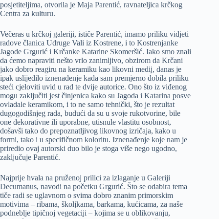
posjetiteljima, otvorila je Maja Parentić, ravnateljica krčkog
Centra za kulturu.
Večeras u krčkoj galeriji, ističe Parentić, imamo priliku vidjeti
radove članica Udruge Vali iz Kostrene, i to Kostrenjanke
Jagode Grgurić i Krčanke Katarine Skomeršić. Iako smo znali
da ćemo napraviti nešto vrlo zanimljivo, obzirom da Krčani
jako dobro reagiru na keramiku kao likovni medij, danas je
ipak uslijedilo iznenađenje kada sam premjerno dobila priliku
steći cjeloviti uvid u rad te dvije autorice. Ono što iz viđenog
mogu zaključiti jest činjenica kako su Jagoda i Katarina posve
ovladale keramikom, i to ne samo tehnički, što je rezultat
dugogodišnjeg rada, budući da su u svoje rukotvorine, bile
one dekorativne ili uporabne, utisnule vlastitu osobnost,
došavši tako do prepoznatljivog likovnog izričaja, kako u
formi, tako i u specifičnom koloritu. Iznenađenje koje nam je
priredio ovaj autorski duo bilo je stoga više nego ugodno,
zaključuje Parentić.
Najprije hvala na pruženoj prilici za izlaganje u Galeriji
Decumanus, navodi na početku Grgurić. Što se odabira tema
tiče radi se uglavnom o svima dobro znanim primorskim
motivima – ribama, školjkama, barkama, kućicama, za naše
podneblje tipičnoj vegetaciji – kojima se u oblikovanju,