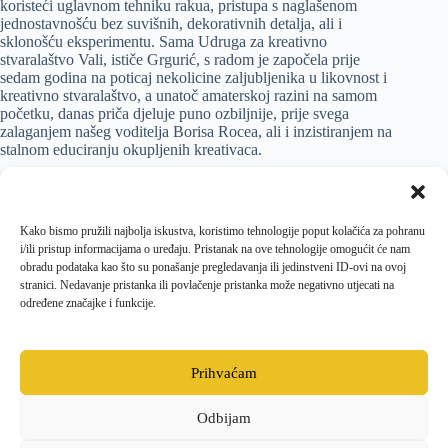
koristeći uglavnom tehniku rakua, pristupa s naglašenom
jednostavnošću bez suvišnih, dekorativnih detalja, ali i
sklonošću eksperimentu. Sama Udruga za kreativno
stvaralaštvo Vali, ističe Grgurić, s radom je započela prije
sedam godina na poticaj nekolicine zaljubljenika u likovnost i
kreativno stvaralaštvo, a unatoč amaterskoj razini na samom
početku, danas priča djeluje puno ozbiljnije, prije svega
zalaganjem našeg voditelja Borisa Rocea, ali i inzistiranjem na
stalnom educiranju okupljenih kreativaca.
Izložba Primorske vinjete ostaje otvorena do 21. veljače, a
postav je moguće razgledati svakim radnim danom od 10.00
do 13.00 sati ili uz prethodnu najavu organizatoru Centru za
Kako bismo pružili najbolja iskustva, koristimo tehnologije poput kolačića za pohranu
kulturu Grada Krka na 051 220 041 ili
kultura@gradkrk.net
.
i/ili pristup informacijama o uređaju. Pristanak na ove tehnologije omogućit će nam
obradu podataka kao što su ponašanje pregledavanja ili jedinstveni ID-ovi na ovoj
stranici. Nedavanje pristanka ili povlačenje pristanka može negativno utjecati na
određene značajke i funkcije.
PRETHODNI
SLJEDEĆI
Prihvaćam
Odbijam
Facebook
Opći uvjeti poslovanja i dostave