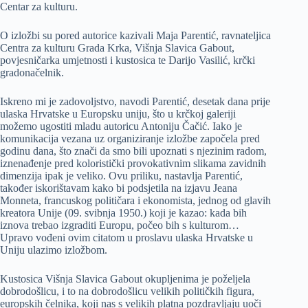
Centar za kulturu.
O izložbi su pored autorice kazivali Maja Parentić, ravnateljica
Centra za kulturu Grada Krka, Višnja Slavica Gabout,
povjesničarka umjetnosti i kustosica te Darijo Vasilić, krčki
gradonačelnik.
Iskreno mi je zadovoljstvo, navodi Parentić, desetak dana prije
ulaska Hrvatske u Europsku uniju, što u krčkoj galeriji
možemo ugostiti mladu autoricu Antoniju Čačić. Iako je
komunikacija vezana uz organiziranje izložbe započela pred
godinu dana, što znači da smo bili upoznati s njezinim radom,
iznenađenje pred koloristički provokativnim slikama zavidnih
dimenzija ipak je veliko. Ovu priliku, nastavlja Parentić,
također iskorištavam kako bi podsjetila na izjavu Jeana
Monneta, francuskog političara i ekonomista, jednog od glavih
kreatora Unije (09. svibnja 1950.) koji je kazao: kada bih
iznova trebao izgraditi Europu, počeo bih s kulturom…
Upravo vođeni ovim citatom u proslavu ulaska Hrvatske u
Uniju ulazimo izložbom.
Kustosica Višnja Slavica Gabout okupljenima je poželjela
dobrodošlicu, i to na dobrodošlicu velikih političkih figura,
europskih čelnika, koji nas s velikih platna pozdravljaju uoči