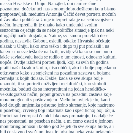
ulaska Hrvatske u Uniju. Naizgled, oni nam se čine
poznatima, dočekujući nas s onom dobrodošlicom koju bismo
pretpostavljali, međutim Antonija Čačić devet portreta moćnih
državnika i političara Unije interpretirala je na sebi svojstven
način. Interpretila ih je onako kako umjetnici svojim
senzorima osjećaju da se neke političke situacije ipak na neki
drugačiji način događaju. Naime, svi smo u proteklih deset
godina, nastavlja Gabout, osjetili, otkako Hrvatska očekuje
ulazak u Uniju, kako smo teško i dugo taj put prolazili i na
kakve smo sve teškoće nailazili, uvidjevši kako se one puno
lakše savladavaju kada se radilo o umjetnosti, odnosno kulturi,
uopće. Ovdje izloženi portreti ljudi, koji su svih tih godina
pratili naš ulazak u Uniju, nisu obični, ako ih bolje pogledamo
otkrivamo kako su smješteni na pozadinu zastava u bojama
zemalja iz kojih dolaze. Dakle, kada se sve skupa bolje
razmotri, ti su portreti doživljeni metaforički, kao simboli
moćnika, budući da su interpretirani na jedan heraldičko-
veksilografski način, poput grbova na pozadini zastava koje
moramo gledati s poštovanjem. Međutim uvijek je tu, kao i
kod drugih umjetnika prisutno jedno skretanje, koje naziremo
u posebnoj, crvenoj boji inkarnata kao i specifičnoj boji očiju.
Portretirani europski čelnici tako nas promatraju, i nadalje će
nas promatrati, na poseban način, a mi ćemo ostati u jednom
monitoring odnosu i koliko god željeli da sve skupa bude, a i
biti će slavno i svečano, ipak je prisutna neka vrsta nelagode,