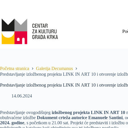
Po
Početna stranica
Galerija Decumanus
Predstavljanje izložbenog projekta LINK IN ART 10 i otvorenje izlož
Predstavljanje izložbenog projekta LINK IN ART 10 i otvorenje izlož
14.06.2024
Predstavljanje ovogodišnjeg
izložbenog projekta LINK IN ART 10
n
obuhvaćene izložbe
Dokument crteža autorice Emanuele Santini
, 
2024. godine
, s početkom u 21.00 sat. Projekt će predstaviti i izložbu 
publiciranih u katalogu koji objedinjuje sva tri izložbena poglavlja.