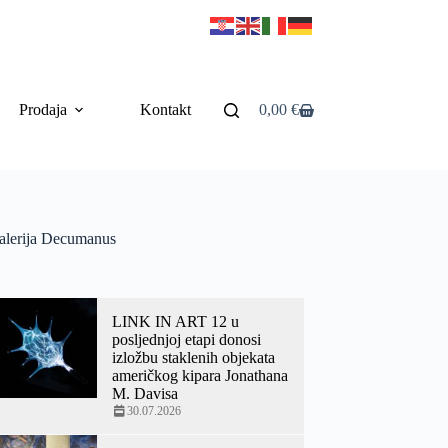
Prodaja
Kontakt
0,00
€
alerija Decumanus
LINK IN ART 12 u
posljednjoj etapi donosi
izložbu staklenih objekata
američkog kipara Jonathana
M. Davisa
30.07.2026