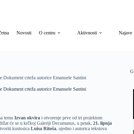
četna
Novosti
O centru
Aktivnosti
Najave
G
be Dokument crteža autorice Emanuele Santini
be Dokument crteža autorice Emanuele Santini
a temu
Izvan okvira
i otvorenje prve od tri projektom
održat će se u krčkoj Galeriji Decumanus, u petak,
21. lipnja
otvoriti kustosica
Luisa Ritoša
, ujedno i autorica tekstova