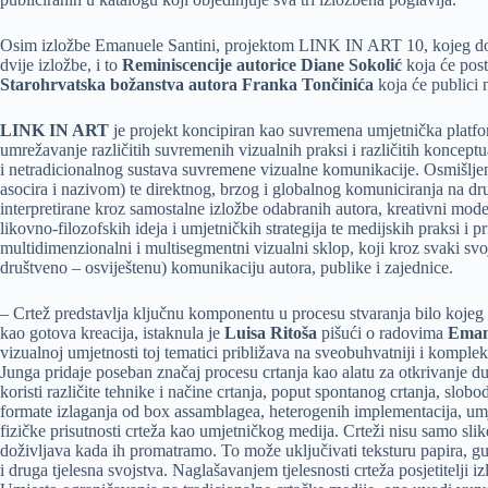
Osim izložbe Emanuele Santini, projektom LINK IN ART 10, kojeg d
dvije izložbe, i to
Reminiscencije autorice Diane Sokolić
koja će post
Starohrvatska božanstva autora Franka Tončinića
koja će publici 
LINK IN ART
je projekt koncipiran kao suvremena umjetnička platfor
umrežavanje različitih suvremenih vizualnih praksi i različitih koncept
i netradicionalnog sustava suvremene vizualne komunikacije. Osmišljen
asocira i nazivom) te direktnog, brzog i globalnog komuniciranja na 
interpretirane kroz samostalne izložbe odabranih autora, kreativni mode
likovno-filozofskih ideja i umjetničkih strategija te medijskih praksi i pr
multidimenzionalni i multisegmentni vizualni sklop, koji kroz svaki svoj
društveno – osviještenu) komunikaciju autora, publike i zajednice.
– Crtež predstavlja ključnu komponentu u procesu stvaranja bilo kojeg 
kao gotova kreacija, istaknula je
Luisa Ritoša
pišući o radovima
Eman
vizualnoj umjetnosti toj tematici približava na sveobuhvatniji i komplek
Junga pridaje poseban značaj procesu crtanja kao alatu za otkrivanje d
koristi različite tehnike i načine crtanja, poput spontanog crtanja, slobo
formate izlaganja od box assamblagea, heterogenih implementacija, umje
fizičke prisutnosti crteža kao umjetničkog medija. Crteži nisu samo slike
doživljava kada ih promatramo. To može uključivati teksturu papira, gust
i druga tjelesna svojstva. Naglašavanjem tjelesnosti crteža posjetitelji i