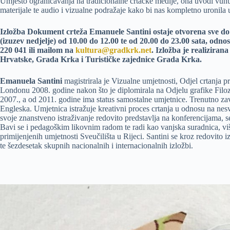
Umjesto ograničavanja na tradicionalne crtačke medije, ona uvodi vunu
materijale te audio i vizualne podražaje kako bi nas kompletno uronila
Izložba Dokument crteža Emanuele Santini ostaje otvorena sve do
(izuzev nedjelje) od 10.00 do 12.00 te od 20.00 do 23.00 sata, od
220 041 ili mailom na
kultura@gradkrk.net
. Izložba je realizira
Hrvatske, Grada Krka i Turističke zajednice Grada Krka.
Emanuela Santini
magistrirala je Vizualne umjetnosti, Odjel crtanja p
Londonu 2008. godine nakon što je diplomirala na Odjelu grafike Filo
2007., a od 2011. godine ima status samostalne umjetnice. Trenutno za
Engleska. Umjetnica istražuje kreativni proces crtanja u odnosu na nesv
svoje znanstveno istraživanje redovito predstavlja na konferencijama, 
Bavi se i pedagoškim likovnim radom te radi kao vanjska suradnica, viš
primijenjenih umjetnosti Sveučilišta u Rijeci. Santini se kroz redovito i
te šezdesetak skupnih nacionalnih i internacionalnih izložbi.