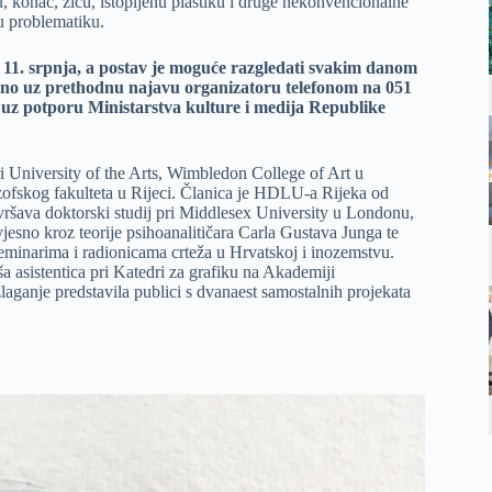
, konac, žicu, istopljenu plastiku i druge nekonvencionalne
 u problematiku.
 11. srpnja, a postav je moguće razgledati svakim danom
nosno uz prethodnu najavu organizatoru telefonom na 051
na uz potporu Ministarstva kulture i medija Republike
ri University of the Arts, Wimbledon College of Art u
zofskog fakulteta u Rijeci. Članica je HDLU-a Rijeka od
vršava doktorski studij pri Middlesex University u Londonu,
jesno kroz teorije psihoanalitičara Carla Gustava Junga te
seminarima i radionicama crteža u Hrvatskoj i inozemstvu.
a asistentica pri Katedri za grafiku na Akademiji
zlaganje predstavila publici s dvanaest samostalnih projekata