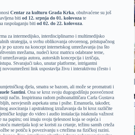
onosi
Centar za kulturu Grada Krka
, obuhvaćene su još
avljena biti
od 12. srpnja do 01. kolovoza
te
na raspolaganju biti
od 02. do 22. kolovoza
.
ma za intermedijsko, interdisciplinarno i multimedijsko
ualnih strategija, u svrhu oblikovanja otvorenog, pristupačnog
 je po uzoru na koncept internetskog umrežavanja (na što
društvenim mrežama, nudeći kroz matricu odabrane teme,
l umrežavanja autora, autorskih koncepcija i izričaja,
istupa. Stvarajući tako, unutar platforme, intrigantni
 novoumreženi link uspostavlja živu i interaktivnu (često i
umjetničkog djela, smatra se bazom, ali može se promatrati i
uele Santini
. Ona se kroz svoju dugogodišnju posvećenost
sniji način. Inspirirana radom psihoanalitičara Carla Gustava
ubljih, nesvjesnih aspekata uma i psihe. Emanuela, također,
dnog asociranja i apstraktnog izražavanja da bi kroz različite
tničke knjige do video i audio instalacija istaknula važnost
 na papiru; oni imaju svoju tjelesnost koja se osjeća i
oću materijala koji se koristi za crtanje, težinu samih crteža
zložbe se potiču k povezivanju s crtežima na fizičkoj razini.