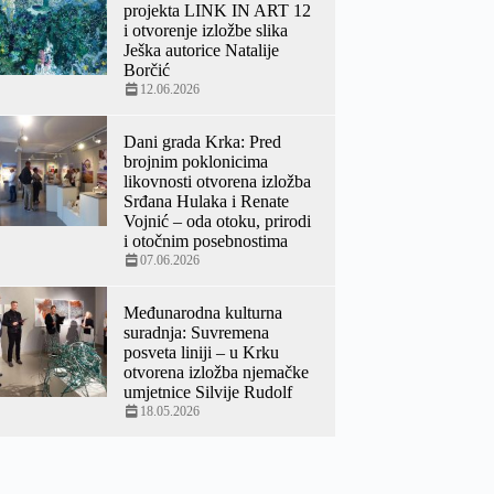
projekta LINK IN ART 12
i otvorenje izložbe slika
Ješka autorice Natalije
Borčić
12.06.2026
Dani grada Krka: Pred
brojnim poklonicima
likovnosti otvorena izložba
Srđana Hulaka i Renate
Vojnić – oda otoku, prirodi
i otočnim posebnostima
07.06.2026
Međunarodna kulturna
suradnja: Suvremena
posveta liniji – u Krku
otvorena izložba njemačke
umjetnice Silvije Rudolf
18.05.2026