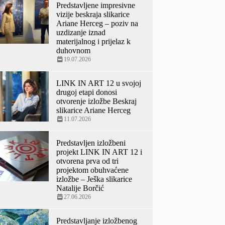
Predstavljene impresivne
vizije beskraja slikarice
Ariane Herceg – poziv na
uzdizanje iznad
materijalnog i prijelaz k
duhovnom
19.07.2026
LINK IN ART 12 u svojoj
drugoj etapi donosi
otvorenje izložbe Beskraj
slikarice Ariane Herceg
11.07.2026
Predstavljen izložbeni
projekt LINK IN ART 12 i
otvorena prva od tri
projektom obuhvaćene
izložbe – Ješka slikarice
Natalije Borčić
27.06.2026
Predstavljanje izložbenog