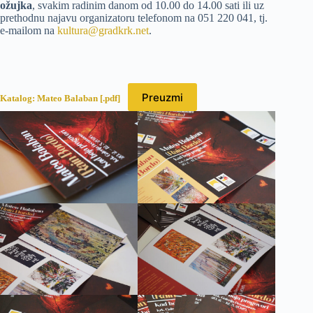
ožujka
, svakim radinim danom od 10.00 do 14.00 sati ili uz
prethodnu najavu organizatoru telefonom na 051 220 041, tj.
e-mailom na
kultura@gradkrk.net
.
Preuzmi
Katalog: Mateo Balaban [.pdf]