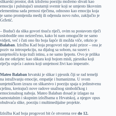
slikarski prostor, dok izloženu poeziju možemo shvati kao
emociju i pulsirajući unutarnji svemir koji se umjesto likovnim
elementima sada prenosi riječima, odnosno kao emociju koja
je samo promijenila medij ili odjenula novo ruho, zaključio je
Gržetić.
– Budući da slika govori tisuću riječi, ovim su postavom riječi
oslobodile ono neizrečeno, kako bi nam omogućile ne samo
vidjeti, već i čuti ono što boja šapće ili možda viče, otkrio je
Balaban
. Izložba Kad boja progovori nije puki prizor – ona je
poziv na introspekciju, na dijalog sa sobom, na susret s
umjetnošću koja traži istinu, a ne samo ljepotu. Ovo je prilika
da me otkrijete: kao slikara koji bojom misli, pjesnika koji
riječju osjeća i autora koji umjetnost živi kao imperativ.
Mateo Balaban
hrvatski je slikar i pjesnik čiji se rad temelji
na istraživanju emocije, empatije i humanizma. U svom
umjetničkom izrazu on slikarstvo i poeziju spaja u jedinstvenu
cjelinu, kreirajući nove radove snažnog simboličkog i
emocionalnog naboja. Mateo Balaban dosad je izlagao na
samostalnim i skupnim izložbama u Hrvatskoj, a njegov opus
obuhvaća slike, poeziju i multimedijalne projekte.
Izložba Kad boja progovori bit će otvorena sve
do 12.