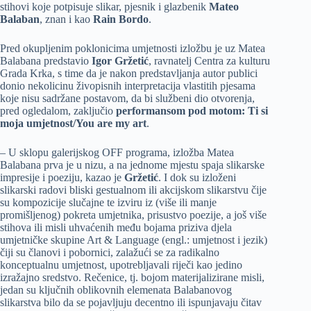
stihovi koje potpisuje slikar, pjesnik i glazbenik
Mateo
Balaban
, znan i kao
Rain Bordo
.
Pred okupljenim poklonicima umjetnosti izložbu je uz Matea
Balabana predstavio
Igor Gržetić
, ravnatelj Centra za kulturu
Grada Krka, s time da je nakon predstavljanja autor publici
donio nekolicinu živopisnih interpretacija vlastitih pjesama
koje nisu sadržane postavom, da bi službeni dio otvorenja,
pred ogledalom, zaključio
performansom pod motom: Ti si
moja umjetnost/You are my art
.
– U sklopu galerijskog OFF programa, izložba Matea
Balabana prva je u nizu, a na jednome mjestu spaja slikarske
impresije i poeziju, kazao je
Gržetić
. I dok su izloženi
slikarski radovi bliski gestualnom ili akcijskom slikarstvu čije
su kompozicije slučajne te izviru iz (više ili manje
promišljenog) pokreta umjetnika, prisustvo poezije, a još više
stihova ili misli uhvaćenih među bojama priziva djela
umjetničke skupine Art & Language (engl.: umjetnost i jezik)
čiji su članovi i pobornici, zalažući se za radikalno
konceptualnu umjetnost, upotrebljavali riječi kao jedino
izražajno sredstvo. Rečenice, tj. bojom materijalizirane misli,
jedan su ključnih oblikovnih elemenata Balabanovog
slikarstva bilo da se pojavljuju decentno ili ispunjavaju čitav