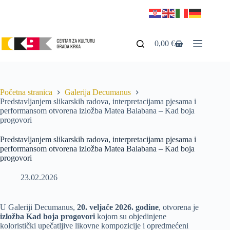
0,00
€
Početna stranica
Galerija Decumanus
Predstavljanjem slikarskih radova, interpretacijama pjesama i
performansom otvorena izložba Matea Balabana – Kad boja
progovori
Predstavljanjem slikarskih radova, interpretacijama pjesama i
performansom otvorena izložba Matea Balabana – Kad boja
progovori
23.02.2026
U Galeriji Decumanus,
20. veljače 2026. godine
, otvorena je
izložba Kad boja progovori
kojom su objedinjene
koloristički upečatljive likovne kompozicije i opredmećeni