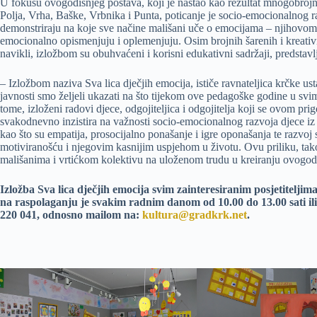
U fokusu ovogodišnjeg postava, koji je nastao kao rezultat mnogobrojni
Polja, Vrha, Baške, Vrbnika i Punta, poticanje je socio-emocionalnog r
demonstriraju na koje sve načine mališani uče o emocijama – njihovom
emocionalno opismenjuju i oplemenjuju. Osim brojnih šarenih i kreativn
navikli, izložbom su obuhvaćeni i korisni edukativni sadržaji, predstavl
– Izložbom naziva Sva lica dječjih emocija, ističe ravnateljica krčke u
javnosti smo željeli ukazati na što tijekom ove pedagoške godine u sv
tome, izloženi radovi djece, odgojiteljica i odgojitelja koji se ovom pr
svakodnevno inzistira na važnosti socio-emocionalnog razvoja djece iz 
kao što su empatija, prosocijalno ponašanje i igre oponašanja te razvo
motiviranošću i njegovim kasnijim uspjehom u životu. Ovu priliku, tak
mališanima i vrtićkom kolektivu na uloženom trudu u kreiranju ovogodi
Izložba Sva lica dječjih emocija svim zainteresiranim posjetitelji
na raspolaganju je svakim radnim danom od 10.00 do 13.00 sati il
220 041, odnosno mailom na:
kultura@gradkrk.net
.