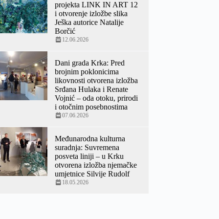
projekta LINK IN ART 12
i otvorenje izložbe slika
Ješka autorice Natalije
Borčić
12.06.2026
Dani grada Krka: Pred
brojnim poklonicima
likovnosti otvorena izložba
Srđana Hulaka i Renate
Vojnić – oda otoku, prirodi
i otočnim posebnostima
07.06.2026
Međunarodna kulturna
suradnja: Suvremena
posveta liniji – u Krku
otvorena izložba njemačke
umjetnice Silvije Rudolf
18.05.2026