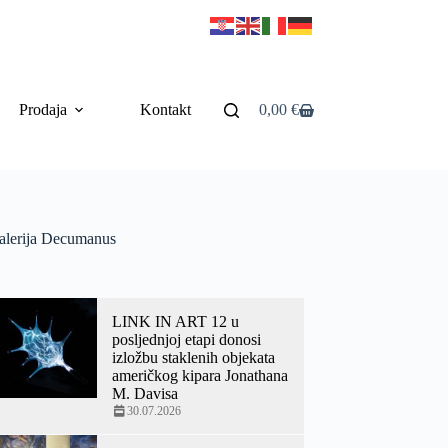
Prodaja
Kontakt
0,00
€
alerija Decumanus
LINK IN ART 12 u
posljednjoj etapi donosi
izložbu staklenih objekata
američkog kipara Jonathana
M. Davisa
30.07.2026