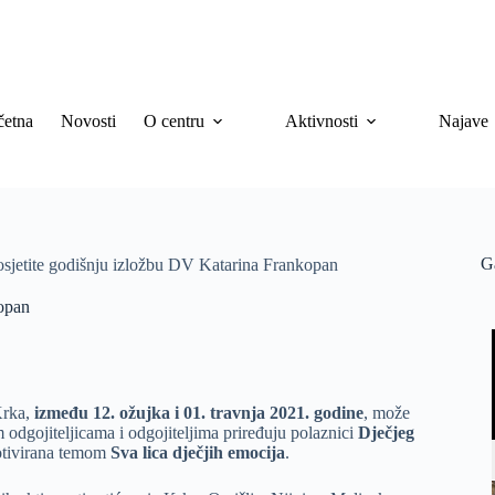
četna
Novosti
O centru
Aktivnosti
Najave
G
posjetite godišnju izložbu DV Katarina Frankopan
kopan
Krka,
između 12. ožujka i 01. travnja 2021. godine
, može
m odgojiteljicama i odgojiteljima priređuju polaznici
Dječjeg
otivirana temom
Sva lica dječjih emocija
.