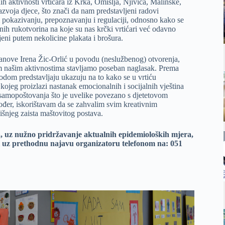
h aktivnosti vrtićara iz Krka, Omišlja, Njivica, Malinske,
azvoja djece, što znači da nam predstavljeni radovi
 pokazivanju, prepoznavanju i regulaciji, odnosno kako se
ih rukotvorina na koje su nas krčki vrtićari već odavno
jeni putem nekolicine plakata i brošura.
stanove Irena Žic-Orlić u povodu (neslužbenog) otvorenja,
im našim aktivnostima stavljamo poseban naglasak. Prema
igodom predstavljaju ukazuju na to kako se u vrtiću
kojeg proizlazi nastanak emocionalnih i socijalnih vještina
j samopoštovanja što je uvelike povezano s djetetovom
ođer, iskorištavam da se zahvalim svim kreativnim
šnjeg zaista maštovitog postava.
ma, uz nužno pridržavanje aktualnih epidemioloških mjera,
i uz prethodnu najavu organizatoru telefonom na: 051