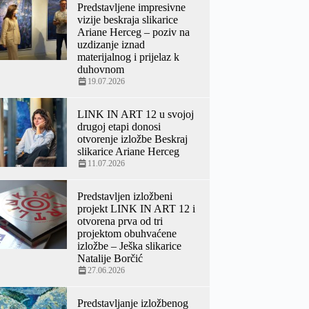
Predstavljene impresivne
vizije beskraja slikarice
Ariane Herceg – poziv na
uzdizanje iznad
materijalnog i prijelaz k
duhovnom
19.07.2026
LINK IN ART 12 u svojoj
drugoj etapi donosi
otvorenje izložbe Beskraj
slikarice Ariane Herceg
11.07.2026
Predstavljen izložbeni
projekt LINK IN ART 12 i
otvorena prva od tri
projektom obuhvaćene
izložbe – Ješka slikarice
Natalije Borčić
27.06.2026
Predstavljanje izložbenog