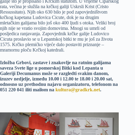
galije što je propisano i Krčkim statutom. U vrijeme Ciparskog
rata, većina je služila na krčkoj galiji Uskrsli Krist (Cristo
Ressussitato). Njih oko 630 bilo je pod zapovjedništvom
krčkog kapetana Ludovica Cicute, dok je na drugim
mletačkim galijama bilo još oko 400 ljudi s otoka. Veliki broj
njih nije se vratio svojim domovima. Mnogi su umrli od
posljedica ranjavanja. Zapovjednik krčke galije Ludovico
Cicuta proslavio se u Lepantskoj bitki te mu je još za života
1575. Krčko plemićko vijeće dalo postaviti priznanje –
mramornu ploču Krčkoj katedrali.
Izložba Grbovi, zastave i znakovlje na ratnim galijama
saveza Svete lige u pomorskoj Bitki kod Lepanta u
Galeriji Decumanus može se razgledti svakim danom,
izuzev nedjelje, između 10.00 i 12.00 te 18.00 i 20.00 sat,
odnosno uz prethodnu najavu organizatoru, telefonom na
051 220 041 iliti mailom na
kultura@gradkrk.net
.