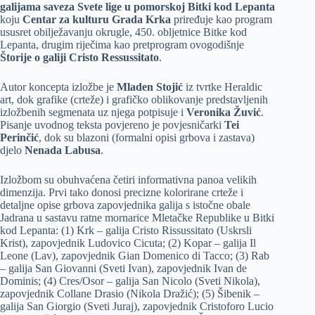
galijama saveza Svete lige u pomorskoj Bitki kod Lepanta
koju
Centar za kulturu Grada Krka
priređuje kao program
ususret obilježavanju okrugle, 450. obljetnice Bitke kod
Lepanta, drugim riječima kao pretprogram ovogodišnje
Štorije o galiji Cristo Ressussitato
.
Autor koncepta izložbe je
Mladen Stojić
iz tvrtke Heraldic
art, dok grafike (crteže) i grafičko oblikovanje predstavljenih
izložbenih segmenata uz njega potpisuje i
Veronika Žuvić
.
Pisanje uvodnog teksta povjereno je povjesničarki
Tei
Perinčić
, dok su blazoni (formalni opisi grbova i zastava)
djelo
Nenada Labusa
.
Izložbom su obuhvaćena četiri informativna panoa velikih
dimenzija. Prvi tako donosi precizne kolorirane crteže i
detaljne opise grbova zapovjednika galija s istočne obale
Jadrana u sastavu ratne mornarice Mletačke Republike u Bitki
kod Lepanta: (1) Krk – galija Cristo Rissussitato (Uskrsli
Krist), zapovjednik Ludovico Cicuta; (2) Kopar – galija Il
Leone (Lav), zapovjednik Gian Domenico di Tacco; (3) Rab
– galija San Giovanni (Sveti Ivan), zapovjednik Ivan de
Dominis; (4) Cres/Osor – galija San Nicolo (Sveti Nikola),
zapovjednik Collane Drasio (Nikola Dražić); (5) Šibenik –
galija San Giorgio (Sveti Juraj), zapovjednik Cristoforo Lucio