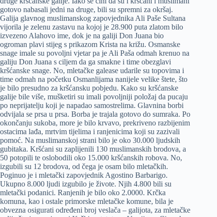
druge kršćanske galije. Iako se čini da su i kršćani i muslimani
gotovo nabasali jedni na druge, bili su spremni za okršaj.
Galija glavnog muslimanskog zapovjednika Ali Paše Sultana
vijorila je zelenu zastavu na kojoj je 28.900 puta zlatom bilo
izvezeno Alahovo ime, dok je na galiji Don Juana bio
ogroman plavi stijeg s prikazom Krista na križu. Osmanske
snage imale su povoljni vjetar pa je Ali Paša odmah krenuo na
galiju Don Juana s ciljem da ga smakne i time obezglavi
kršćanske snage. No, mletačke galease udarile su topovima i
time odmah na početku Osmanlijama nanijele velike štete, što
je bilo presudno za kršćansku pobjedu. Kako su kršćanske
galije bile više, mušketiri su imali povoljniji položaj da pucaju
po neprijatelju koji je napadao samostrelima. Glavnina borbi
odvijala se prsa u prsa. Borba je trajala gotovo do sumraka. Po
okončanju sukoba, more je bilo krvavo, prekriveno razbijenim
ostacima lađa, mrtvim tijelima i ranjenicima koji su zazivali
pomoć. Na muslimanskoj strani bilo je oko 30.000 ljudskih
gubitaka. Kršćani su zaplijenili 130 muslimanskih brodova, a
50 potopili te oslobodili oko 15.000 kršćanskih robova. No,
izgubili su 12 brodova, od čega je osam bilo mletačkih.
Poginuo je i mletački zapovjednik Agostino Barbarigo.
Ukupno 8.000 ljudi izgubilo je živote. Njih 4.800 bili su
mletački podanici. Ranjenih je bilo oko 2.0000. Krčka
komuna, kao i ostale primorske mletačke komune, bila je
obvezna osigurati određeni broj veslača – galijota, za mletačke