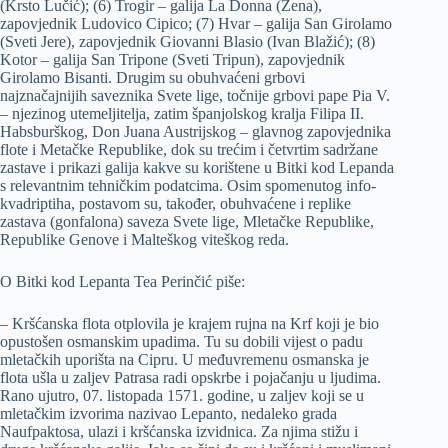
(Krsto Lučić); (6) Trogir – galija La Donna (Žena),
zapovjednik Ludovico Cipico; (7) Hvar – galija San Girolamo
(Sveti Jere), zapovjednik Giovanni Blasio (Ivan Blažić); (8)
Kotor – galija San Tripone (Sveti Tripun), zapovjednik
Girolamo Bisanti. Drugim su obuhvaćeni grbovi
najznačajnijih saveznika Svete lige, točnije grbovi pape Pia V.
– njezinog utemeljitelja, zatim španjolskog kralja Filipa II.
Habsburškog, Don Juana Austrijskog – glavnog zapovjednika
flote i Metačke Republike, dok su trećim i četvrtim sadržane
zastave i prikazi galija kakve su korištene u Bitki kod Lepanda
s relevantnim tehničkim podatcima. Osim spomenutog info-
kvadriptiha, postavom su, također, obuhvaćene i replike
zastava (gonfalona) saveza Svete lige, Mletačke Republike,
Republike Genove i Malteškog viteškog reda.
O Bitki kod Lepanta Tea Perinčić piše:
– Kršćanska flota otplovila je krajem rujna na Krf koji je bio
opustošen osmanskim upadima. Tu su dobili vijest o padu
mletačkih uporišta na Cipru. U međuvremenu osmanska je
flota ušla u zaljev Patrasa radi opskrbe i pojačanju u ljudima.
Rano ujutro, 07. listopada 1571. godine, u zaljev koji se u
mletačkim izvorima nazivao Lepanto, nedaleko grada
Naufpaktosa, ulazi i kršćanska izvidnica. Za njima stižu i