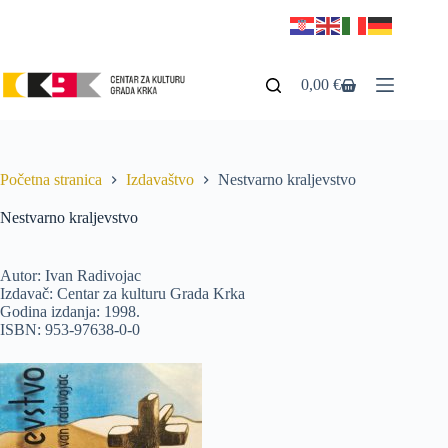
Preskoči
na
sadržaj
0,00
€
Košarica
Početna stranica
Izdavaštvo
Nestvarno kraljevstvo
Nestvarno kraljevstvo
Autor: Ivan Radivojac
Izdavač: Centar za kulturu Grada Krka
Godina izdanja: 1998.
ISBN: 953-97638-0-0