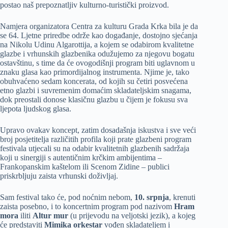
postao naš prepoznatljiv kulturno-turistički proizvod.
Namjera organizatora Centra za kulturu Grada Krka bila je da
se 64. Ljetne priredbe održe kao događanje, dostojno sjećanja
na Nikolu Udinu Algarottija, a kojem se odabirom kvalitetne
glazbe i vrhunskih glazbenika odužujemo za njegovu bogatu
ostavštinu, s time da će ovogodišnji program biti uglavnom u
znaku glasa kao primordijalnog instrumenta. Njime je, tako
obuhvaćeno sedam koncerata, od kojih su četiri posvećena
etno glazbi i suvremenim domaćim skladateljskim snagama,
dok preostali donose klasičnu glazbu u čijem je fokusu sva
ljepota ljudskog glasa.
Upravo ovakav koncept, zatim dosadašnja iskustva i sve veći
broj posjetitelja različitih profila koji prate glazbeni program
festivala utjecali su na odabir kvalitetnih glazbenih sadržaja
koji u sinergiji s autentičnim krčkim ambijentima –
Frankopanskim kaštelom ili Scenom Zidine – publici
priskrbljuju zaista vrhunski doživljaj.
Sam festival tako će, pod noćnim nebom,
10. srpnja
, krenuti
zaista posebno, i to koncertnim program pod nazivom
Hram
mora
iliti
Altur mur
(u prijevodu na veljotski jezik), a kojeg
će predstaviti
Mimika orkestar
vođen skladateljem i