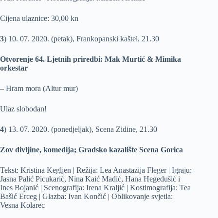
Cijena ulaznice: 30,00 kn
3
) 10. 07. 2020. (petak), Frankopanski kaštel, 21.30
Otvorenje 64. Ljetnih priredbi: Mak Murtić & Mimika
orkestar
– Hram mora (Altur mur)
Ulaz slobodan!
4
) 13. 07. 2020. (ponedjeljak), Scena Zidine, 21.30
Zov divljine, komedija; Gradsko kazalište Scena Gorica
Tekst: Kristina Kegljen | Režija: Lea Anastazija Fleger | Igraju:
Jasna Palić Picukarić, Nina Kaić Madić, Hana Hegedušić i
Ines Bojanić | Scenografija: Irena Kraljić | Kostimografija: Tea
Bašić Erceg | Glazba: Ivan Končić | Oblikovanje svjetla:
Vesna Kolarec