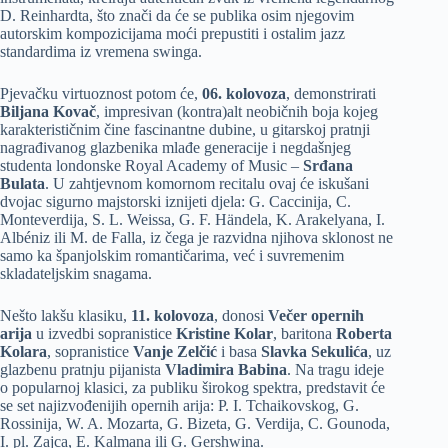
D. Reinhardta, što znači da će se publika osim njegovim
autorskim kompozicijama moći prepustiti i ostalim jazz
standardima iz vremena swinga.
Pjevačku virtuoznost potom će,
06. kolovoza
, demonstrirati
Biljana Kovač
, impresivan (kontra)alt neobičnih boja kojeg
karakterističnim čine fascinantne dubine, u gitarskoj pratnji
nagrađivanog glazbenika mlađe generacije i negdašnjeg
studenta londonske Royal Academy of Music –
Srđana
Bulata
. U zahtjevnom komornom recitalu ovaj će iskušani
dvojac sigurno majstorski iznijeti djela: G. Caccinija, C.
Monteverdija, S. L. Weissa, G. F. Händela, K. Arakelyana, I.
Albéniz ili M. de Falla, iz čega je razvidna njihova sklonost ne
samo ka španjolskim romantičarima, već i suvremenim
skladateljskim snagama.
Nešto lakšu klasiku,
11. kolovoza
, donosi
Večer opernih
arija
u izvedbi sopranistice
Kristine Kolar
, baritona
Roberta
Kolara
, sopranistice
Vanje Zelčić
i basa
Slavka Sekulića
, uz
glazbenu pratnju pijanista
Vladimira Babina
. Na tragu ideje
o popularnoj klasici, za publiku širokog spektra, predstavit će
se set najizvođenijih opernih arija: P. I. Tchaikovskog, G.
Rossinija, W. A. Mozarta, G. Bizeta, G. Verdija, C. Gounoda,
I. pl. Zajca, E. Kalmana ili G. Gershwina.