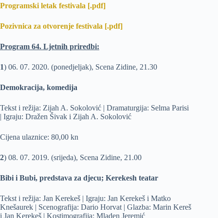
Programski letak festivala [.pdf]
Pozivnica za otvorenje festivala [.pdf]
Program 64. Ljetnih priredbi:
1
) 06. 07. 2020. (ponedjeljak), Scena Zidine, 21.30
Demokracija, komedija
Tekst i režija: Zijah A. Sokolović | Dramaturgija: Selma Parisi
| Igraju: Dražen Šivak i Zijah A. Sokolović
Cijena ulaznice: 80,00 kn
2
) 08. 07. 2019. (srijeda), Scena Zidine, 21.00
Bibi i Bubi, predstava za djecu; Kerekesh teatar
Tekst i režija: Jan Kerekeš | Igraju: Jan Kerekeš i Matko
Knešaurek | Scenografija: Dario Horvat | Glazba: Marin Kereš
i Jan Kerekeš | Kostimografija: Mladen Jeremić