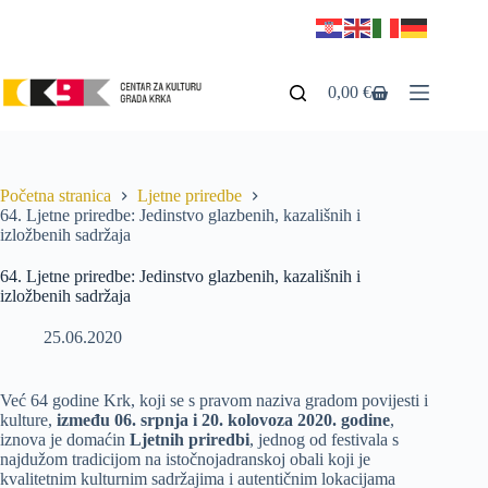
0,00
€
Početna stranica
Ljetne priredbe
64. Ljetne priredbe: Jedinstvo glazbenih, kazališnih i
izložbenih sadržaja
64. Ljetne priredbe: Jedinstvo glazbenih, kazališnih i
izložbenih sadržaja
25.06.2020
Već 64 godine Krk, koji se s pravom naziva gradom povijesti i
kulture,
između 06. srpnja i 20. kolovoza 2020. godine
,
iznova je domaćin
Ljetnih priredbi
, jednog od festivala s
najdužom tradicijom na istočnojadranskoj obali koji je
kvalitetnim kulturnim sadržajima i autentičnim lokacijama