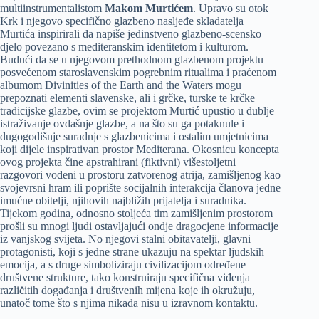
multiinstrumentalistom
Makom Murtićem
. Upravo su otok
Krk i njegovo specifično glazbeno nasljeđe skladatelja
Murtića inspirirali da napiše jedinstveno glazbeno-scensko
djelo povezano s mediteranskim identitetom i kulturom.
Budući da se u njegovom prethodnom glazbenom projektu
posvećenom staroslavenskim pogrebnim ritualima i praćenom
albumom Divinities of the Earth and the Waters mogu
prepoznati elementi slavenske, ali i grčke, turske te krčke
tradicijske glazbe, ovim se projektom Murtić upustio u dublje
istraživanje ovdašnje glazbe, a na što su ga potaknule i
dugogodišnje suradnje s glazbenicima i ostalim umjetnicima
koji dijele inspirativan prostor Mediterana. Okosnicu koncepta
ovog projekta čine apstrahirani (fiktivni) višestoljetni
razgovori vođeni u prostoru zatvorenog atrija, zamišljenog kao
svojevrsni hram ili poprište socijalnih interakcija članova jedne
imućne obitelji, njihovih najbližih prijatelja i suradnika.
Tijekom godina, odnosno stoljeća tim zamišljenim prostorom
prošli su mnogi ljudi ostavljajući ondje dragocjene informacije
iz vanjskog svijeta. No njegovi stalni obitavatelji, glavni
protagonisti, koji s jedne strane ukazuju na spektar ljudskih
emocija, a s druge simboliziraju civilizacijom određene
društvene strukture, tako konstruiraju specifična viđenja
različitih događanja i društvenih mijena koje ih okružuju,
unatoč tome što s njima nikada nisu u izravnom kontaktu.