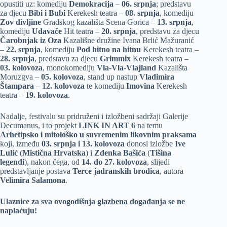
opustiti uz: komediju
Demokracija
–
06. srpnja
; predstavu
za djecu
Bibi i Bubi
Kerekesh teatra –
08. srpnja
, komediju
Zov divljine
Gradskog kazališta Scena Gorica –
13. srpnja
,
komediju
Udavače
Hit teatra –
20. srpnja
, predstavu za djecu
Čarobnjak iz Oza
Kazališne družine Ivana Brlić Mažuranić
–
22. srpnja
, komediju
Pod hitno na hitnu
Kerekesh teatra –
28. srpnja
, predstavu za djecu
Grimmix
Kerekesh teatra –
03. kolovoza
, monokomediju
Vla-Vla-Vlajland
Kazališta
Moruzgva –
05. kolovoza
, stand up nastup
Vladimira
Štampara
–
12. kolovoza
te komediju
Imovina
Kerekesh
teatra –
19. kolovoza
.
Nadalje, festivalu su pridruženi i izložbeni sadržaji Galerije
Decumanus, i to projekt
LINK IN ART 6
na temu
Arhetipsko i mitološko u suvremenim likovnim praksama
koji, između
03. srpnja i 13. kolovoza
donosi izložbe
Ive
Lulić
(
Mistična Hrvatska
) i
Zdenka Bašića
(
Tišina
legendi
), nakon čega, od
14. do 27. kolovoza
, slijedi
predstavljanje postava
Terce jadranskih brodica
, autora
Velimira Salamona
.
Ulaznice za sva ovogodišnja
glazbena događanja
se ne
naplaćuju!