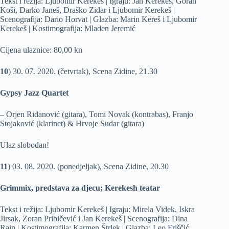
Tekst i režija: Ljubomir Kerekeš | Igraju: Jan Kerekeš, Goran
Koši, Darko Janeš, Draško Zidar i Ljubomir Kerekeš |
Scenografija: Dario Horvat | Glazba: Marin Kereš i Ljubomir
Kerekeš | Kostimografija: Mladen Jeremić
Cijena ulaznice: 80,00 kn
10
) 30. 07. 2020. (četvrtak), Scena Zidine, 21.30
Gypsy Jazz Quartet
– Orjen Riđanović (gitara), Tomi Novak (kontrabas), Franjo
Stojaković (klarinet) & Hrvoje Sudar (gitara)
Ulaz slobodan!
11
) 03. 08. 2020. (ponedjeljak), Scena Zidine, 20.30
Grimmix, predstava za djecu; Kerekesh teatar
Tekst i režija: Ljubomir Kerekeš | Igraju: Mirela Videk, Iskra
Jirsak, Zoran Pribičević i Jan Kerekeš | Scenografija: Dina
Rain | Kostimografija: Karmen Štrlek | Glazba: Leo Friščić