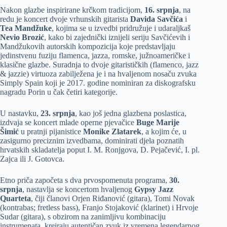
Nakon glazbe inspirirane krčkom tradicijom,
16. srpnja
, na
redu je koncert dvoje vrhunskih gitarista
Davida Savčića
i
Tea Mandžuke
, kojima se u izvedbi pridružuje i udaraljkaš
Nevio Brozić
, kako bi zajednički iznijeli seriju Savčićevih i
Mandžukovih autorskih kompozicija koje predstavljaju
jedinstvenu fuziju flamenca, jazza, romske, južnoameričke i
klasične glazbe. Suradnja to dvoje gitarističkih (flamenco, jazz
& jazzie) virtuoza zabilježena je i na hvaljenom nosaču zvuka
Simply Spain koji je 2017. godine nominiran za diskografsku
nagradu Porin u čak četiri kategorije.
U nastavku,
23. srpnja
, kao još jedna glazbena poslastica,
izdvaja se koncert mlade operne pjevačice
Buge Marije
Šimić
u pratnji pijanistice
Monike Zlatarek
, a kojim će, u
zasigurno preciznim izvedbama, dominirati djela poznatih
hrvatskih skladatelja poput I. M. Ronjgova, D. Pejačević, I. pl.
Zajca ili J. Gotovca.
Etno priča započeta s dva prvospomenuta programa,
30.
srpnja
, nastavlja se koncertom hvaljenog
Gypsy Jazz
Quarteta
, čiji članovi Orjen Riđanović (gitara), Tomi Novak
(kontrabas; fretless bass), Franjo Stojaković (klarinet) i Hrvoje
Sudar (gitara), s obzirom na zanimljivu kombinaciju
instrumenata, kreiraju autentičan zvuk iz vremena legendarnog