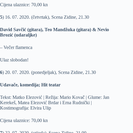
Cijena ulaznice: 70,00 kn
5
) 16. 07. 2020. (četvrtak), Scena Zidine, 21.30
David Savčić (gitara), Teo Mandžuka (gitara) & Nevio
Brozić (udaraljke)
– Večer flamenca
Ulaz slobodan!
6
) 20. 07. 2020. (ponedjeljak), Scena Zidine, 21.30
Udavače, komedija; Hit teatar
Tekst: Matko Elezović | Režija: Mario Kovač | Glume: Jan
Kerekeš, Matea Elezović Brdar i Erna Rudnički |
Kostimografija: Elvira Ulip
Cijena ulaznice: 70,00 kn
7
) 22. 07. 2020. (srijeda), Scena Zidine, 21.00