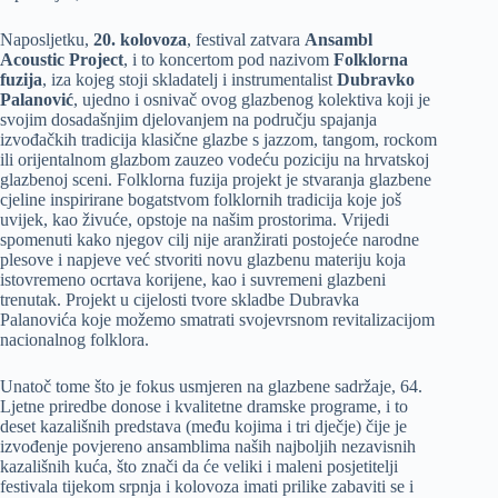
Naposljetku,
20. kolovoza
, festival zatvara
Ansambl
Acoustic Project
, i to koncertom pod nazivom
Folklorna
fuzija
, iza kojeg stoji skladatelj i instrumentalist
Dubravko
Palanović
, ujedno i osnivač ovog glazbenog kolektiva koji je
svojim dosadašnjim djelovanjem na području spajanja
izvođačkih tradicija klasične glazbe s jazzom, tangom, rockom
ili orijentalnom glazbom zauzeo vodeću poziciju na hrvatskoj
glazbenoj sceni. Folklorna fuzija projekt je stvaranja glazbene
cjeline inspirirane bogatstvom folklornih tradicija koje još
uvijek, kao živuće, opstoje na našim prostorima. Vrijedi
spomenuti kako njegov cilj nije aranžirati postojeće narodne
plesove i napjeve već stvoriti novu glazbenu materiju koja
istovremeno ocrtava korijene, kao i suvremeni glazbeni
trenutak. Projekt u cijelosti tvore skladbe Dubravka
Palanovića koje možemo smatrati svojevrsnom revitalizacijom
nacionalnog folklora.
Unatoč tome što je fokus usmjeren na glazbene sadržaje, 64.
Ljetne priredbe donose i kvalitetne dramske programe, i to
deset kazališnih predstava (među kojima i tri dječje) čije je
izvođenje povjereno ansamblima naših najboljih nezavisnih
kazališnih kuća, što znači da će veliki i maleni posjetitelji
festivala tijekom srpnja i kolovoza imati prilike zabaviti se i