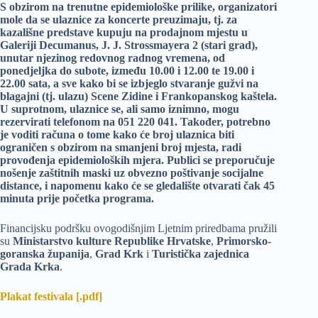
S obzirom na trenutne epidemiološke prilike, organizatori
mole da se ulaznice za koncerte preuzimaju, tj. za
kazališne predstave kupuju na prodajnom mjestu u
Galeriji Decumanus, J. J. Strossmayera 2 (stari grad),
unutar njezinog redovnog radnog vremena, od
ponedjeljka do subote, između 10.00 i 12.00 te 19.00 i
22.00 sata, a sve kako bi se izbjeglo stvaranje gužvi na
blagajni (tj. ulazu) Scene Zidine i Frankopanskog kaštela.
U suprotnom, ulaznice se, ali samo iznimno, mogu
rezervirati telefonom na 051 220 041. Također, potrebno
je voditi računa o tome kako će broj ulaznica biti
ograničen s obzirom na smanjeni broj mjesta, radi
provođenja epidemioloških mjera. Publici se preporučuje
nošenje zaštitnih maski uz obvezno poštivanje socijalne
distance, i napomenu kako će se gledalište otvarati čak 45
minuta prije početka programa.
Financijsku podršku ovogodišnjim Ljetnim priredbama pružili
su
Ministarstvo kulture Republike Hrvatske
,
Primorsko-
goranska županija
,
Grad Krk
i
Turistička zajednica
Grada Krka
.
Plakat festivala [.pdf]