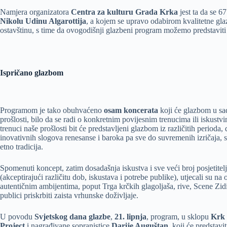
Namjera organizatora
Centra za kulturu Grada Krka
jest ta da se 6
Nikolu Udinu Algarottija
, a kojem se upravo odabirom kvalitetne gl
ostavštinu, s time da ovogodišnji glazbeni program možemo predstavi
Ispričano glazbom
Programom je tako obuhvaćeno
osam koncerata
koji će glazbom u sad
prošlosti, bilo da se radi o konkretnim povijesnim trenucima ili iskust
trenuci naše prošlosti bit će predstavljeni glazbom iz različitih perioda
inovativnih slogova renesanse i baroka pa sve do suvremenih izričaja,
etno tradicija.
Spomenuti koncept, zatim dosadašnja iskustva i sve veći broj posjetitelja
(akceptirajući različitu dob, iskustava i potrebe publike), utjecali su na 
autentičnim ambijentima, poput Trga krčkih glagoljaša, rive, Scene Zidi
publici priskrbiti zaista vrhunske doživljaje.
U povodu
Svjetskog dana glazbe
,
21. lipnja
, program, u sklopu
Krk 
Project
i nagrađivane sopranistice
Darije Auguštan
, koji će predstav