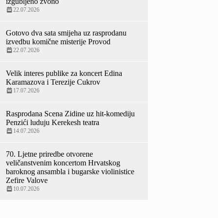
izgubljeno zvono
22.07.2026
Gotovo dva sata smijeha uz rasprodanu
izvedbu komične misterije Provod
22.07.2026
Velik interes publike za koncert Edina
Karamazova i Terezije Cukrov
17.07.2026
Rasprodana Scena Zidine uz hit-komediju
Penzići luduju Kerekesh teatra
14.07.2026
70. Ljetne priredbe otvorene
veličanstvenim koncertom Hrvatskog
baroknog ansambla i bugarske violinistice
Zefire Valove
10.07.2026