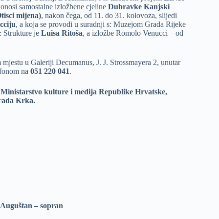
onosi samostalne izložbene cjeline
Dubravke Kanjski
isci mijena)
, nakon čega, od 11. do 31. kolovoza, slijedi
cciju
, a koja se provodi u suradnji s: Muzejom Grada Rijeke
 Strukture je
Luisa Ritoša
, a izložbe Romolo Venucci – od
mjestu u Galeriji Decumanus, J. J. Strossmayera 2, unutar
lefonom na
051 220 041
.
Ministarstvo kulture i medija Republike Hrvatske,
rada Krka.
a Auguštan – sopran