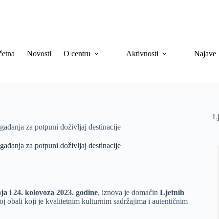
četna
Novosti
O centru
Aktivnosti
Najave
Lj
gađanja za potpuni doživljaj destinacije
gađanja za potpuni doživljaj destinacije
nja i 24. kolovoza 2023. godine
, iznova je domaćin
Ljetnih
j obali koji je kvalitetnim kulturnim sadržajima i autentičnim