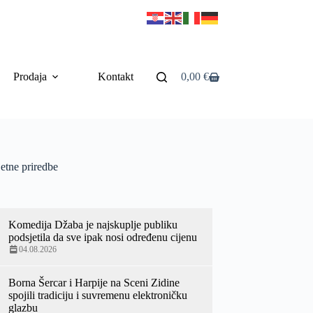
Prodaja
Kontakt
0,00
€
etne priredbe
Komedija Džaba je najskuplje publiku
podsjetila da sve ipak nosi određenu cijenu
04.08.2026
Borna Šercar i Harpije na Sceni Zidine
spojili tradiciju i suvremenu elektroničku
glazbu