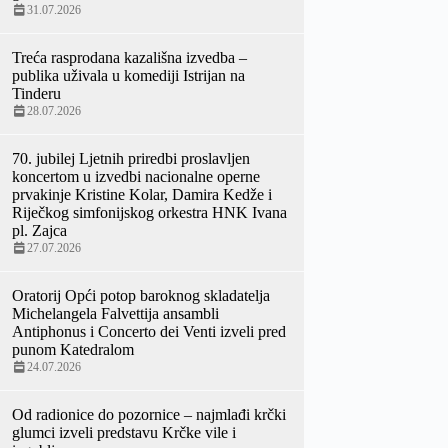
31.07.2026
Treća rasprodana kazališna izvedba –
publika uživala u komediji Istrijan na
Tinderu
28.07.2026
70. jubilej Ljetnih priredbi proslavljen
koncertom u izvedbi nacionalne operne
prvakinje Kristine Kolar, Damira Kedže i
Riječkog simfonijskog orkestra HNK Ivana
pl. Zajca
27.07.2026
Oratorij Opći potop baroknog skladatelja
Michelangela Falvettija ansambli
Antiphonus i Concerto dei Venti izveli pred
punom Katedralom
24.07.2026
Od radionice do pozornice – najmlađi krčki
glumci izveli predstavu Krčke vile i