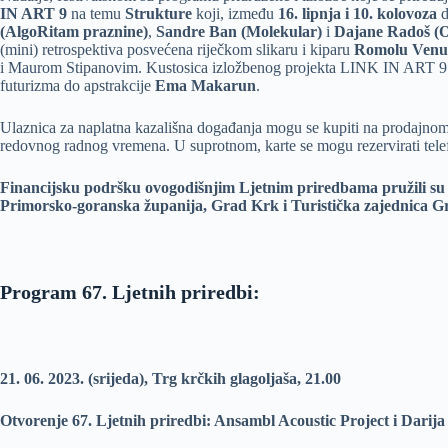
IN ART 9
na temu
Strukture
koji, između
16. lipnja i 10. kolovoza
d
(AlgoRitam praznine)
,
Sandre Ban (Molekular)
i
Dajane Radoš (Ot
(mini) retrospektiva posvećena riječkom slikaru i kiparu
Romolu Venu
i Maurom Stipanovim. Kustosica izložbenog projekta LINK IN ART 9:
futurizma do apstrakcije
Ema Makarun
.
Ulaznica za naplatna kazališna događanja mogu se kupiti na prodajnom 
redovnog radnog vremena. U suprotnom, karte se mogu rezervirati te
Financijsku podršku ovogodišnjim Ljetnim priredbama pružili su 
Primorsko-goranska županija, Grad Krk i Turistička zajednica G
Program 67. Ljetnih priredbi:
21. 06. 2023. (srijeda), Trg krčkih glagoljaša, 21.00
Otvorenje 67. Ljetnih priredbi: Ansambl Acoustic Project i Darij