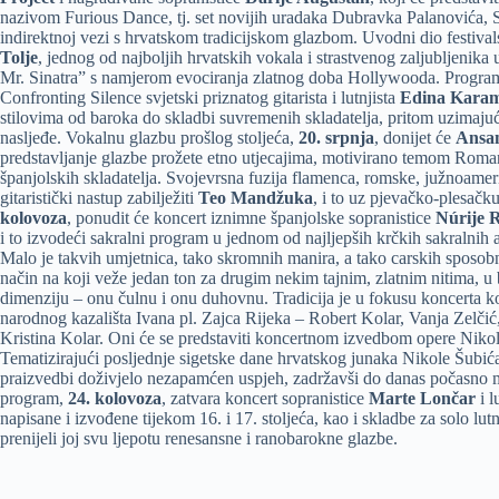
nazivom Furious Dance, tj. set novijih uradaka Dubravka Palanovića, S
indirektnoj vezi s hrvatskom tradicijskom glazbom. Uvodni dio festiv
Tolje
, jednog od najboljih hrvatskih vokala i strastvenog zaljubljenik
Mr. Sinatra” s namjerom evociranja zlatnog doba Hollywooda. Progra
Confronting Silence svjetski priznatog gitarista i lutnjista
Edina Kara
stilovima od baroka do skladbi suvremenih skladatelja, pritom uzimaju
nasljeđe. Vokalnu glazbu prošlog stoljeća,
20. srpnja
, donijet će
Ansa
predstavljanje glazbe prožete etno utjecajima, motivirano temom Roman
španjolskih skladatelja. Svojevrsna fuzija flamenca, romske, južnoameri
gitaristički nastup zabilježiti
Teo Mandžuka
, i to uz pjevačko-plesačk
kolovoza
, ponudit će koncert iznimne španjolske sopranistice
Núrije R
i to izvodeći sakralni program u jednom od najljepših krčkih sakralnih
Malo je takvih umjetnica, tako skromnih manira, a tako carskih sposobno
način na koji veže jedan ton za drugim nekim tajnim, zlatnim nitima, u
dimenziju – onu čulnu i onu duhovnu. Tradicija je u fokusu koncerta k
narodnog kazališta Ivana pl. Zajca Rijeka – Robert Kolar, Vanja Zelčić
Kristina Kolar. Oni će se predstaviti koncertnom izvedbom opere Nikola
Tematizirajući posljednje sigetske dane hrvatskog junaka Nikole Šubića
praizvedbi doživjelo nezapamćen uspjeh, zadržavši do danas počasno mj
program,
24. kolovoza
, zatvara koncert sopranistice
Marte Lončar
i l
napisane i izvođene tijekom 16. i 17. stoljeća, kao i skladbe za solo lutn
prenijeli joj svu ljepotu renesansne i ranobarokne glazbe.