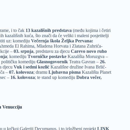
rame, i to čak
13 kazališnih predstava
(među kojima i četiri
 kazališnih kuća, što znači da će veliki i maleni posjetitelji
stiti uz: komediju
Večernja škola Željka Pervana:
 Ahmeda El Rahima, Mladena Horvata i Zlatana Zuhrića-
kcije –
03. srpnja
, predstavu za djecu
Carevo novo ruho
pnja
; komediju
Tvorničke postavke
Kazališta Moruzgva –
; političku komediju
Glasnogovornik
Teatra Gavran –
26.
za djecu
Vuk i sedmi kozlić
Kazališne družine Ivana Brlić-
nča –
07. kolovoza
; dramu
Ljubavna pisma
Kazališta Planet
sec –
16. kolovoza
; te stand up komediju
Dobra večer,
u Venucciju
ju u krčkoj Galeriji Decumanus, i to izložbeni projekt
LINK