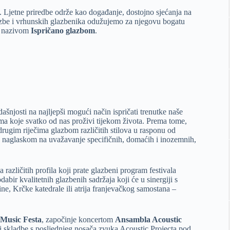
7. Ljetne priredbe održe kao događanje, dostojno sjećanja na
azbe i vrhunskih glazbenika odužujemo za njegovu bogatu
ti nazivom
Ispričano glazbom
.
ašnjosti na najljepši mogući način ispričati trenutke naše
vima koje svatko od nas proživi tijekom života. Prema tome,
, drugim riječima glazbom različitih stilova u rasponu od
 s naglaskom na uvažavanje specifičnih, domaćih i inozemnih,
 različitih profila koji prate glazbeni program festivala
odabir kvalitetnih glazbenih sadržaja koji će u sinergiji s
ne, Krčke katedrale ili atrija franjevačkog samostana –
Music Festa
, započinje koncertom
Ansambla Acoustic
iti skladbe s posljednjeg nosača zvuka Acoustic Projecta pod