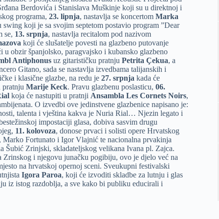
rđana Berdovića i Stanislava Muškinje koji su u direktnoj i
alskog programa,
23. lipnja
, nastavlja se koncertom
Marka
a u swing koji je sa svojim septetom postavio program ”Dear
m se,
13. srpnja
, nastavlja recitalom pod nazivom
mazova
koji će slušatelje povesti na glazbeno putovanje
ći u obzir španjolsko, paragvajsko i kubansko glazbeno
mbl Antiphonus
uz gitarističku pratnju
Petrita Çekua
, a
cero Gitano, sada se nastavlja izvedbama talijanskih i
čke i klasične glazbe, na redu je
27. srpnja
kada će
u pratnju
Marije Keck
. Pravu glazbenu poslasticu,
06.
ial
koja će nastupiti u pratnji
Ansambla Les Cornets Noirs
,
 ambijenata. O izvedbi ove jedinstvene glazbenice napisano je:
sti, talenta i vještina kakva je Nuria Rial… Njezin legato i
 bestežinskoj impostaciji glasa, dobiva sasvim drugu
ojeg,
11. kolovoza
, donose prvaci i solisti opere Hrvatskog
, Marko Fortunato i Igor Vlajnić te nacionalna prvakinja
 Šubić Zrinjski, skladateljskog velikana Ivana pl. Zajca.
 Zrinskog i njegovu junačku pogibiju, ovo je djelo već na
esto na hrvatskoj opernoj sceni. Sveukupni festivalski
utnjista
Igora Paroa
, koji će izvoditi skladbe za lutnju i glas
ju iz istog razdoblja, a sve kako bi publiku educirali i