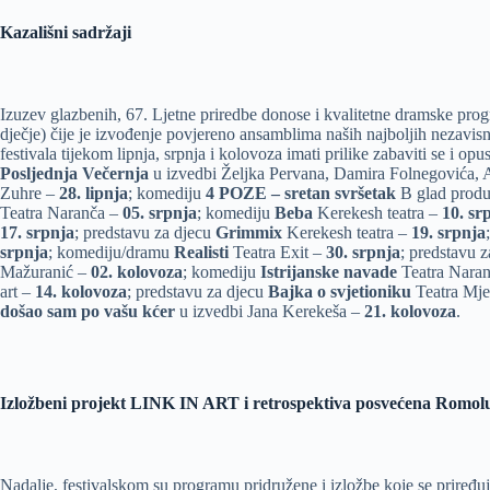
Kazališni sadržaji
Izuzev glazbenih, 67. Ljetne priredbe donose i kvalitetne dramske prog
dječje) čije je izvođenje povjereno ansamblima naših najboljih nezavisnih
festivala tijekom lipnja, srpnja i kolovoza imati prilike zabaviti se i opu
Posljednja Večernja
u izvedbi Željka Pervana, Damira Folnegovića,
Zuhre –
28. lipnja
; komediju
4 POZE – sretan svršetak
B glad produ
Teatra Naranča –
05. srpnja
; komediju
Beba
Kerekesh teatra –
10. sr
17. srpnja
; predstavu za djecu
Grimmix
Kerekesh teatra –
19. srpnja
srpnja
; komediju/dramu
Realisti
Teatra Exit –
30. srpnja
; predstavu 
Mažuranić –
02. kolovoza
; komediju
Istrijanske navade
Teatra Nara
art –
14. kolovoza
; predstavu za djecu
Bajka o svjetioniku
Teatra Mje
došao sam po vašu kćer
u izvedbi Jana Kerekeša –
21. kolovoza
.
Izložbeni projekt LINK IN ART i retrospektiva posvećena Romol
Nadalje, festivalskom su programu pridružene i izložbe koje se priređu