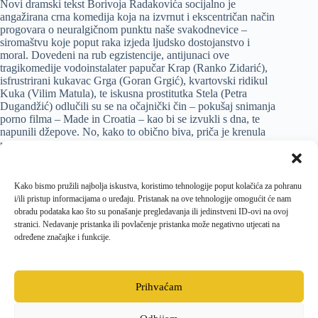
Novi dramski tekst Borivoja Radakovića socijalno je
angažirana crna komedija koja na izvrnut i ekscentričan način
progovara o neuralgičnom punktu naše svakodnevice –
siromaštvu koje poput raka izjeda ljudsko dostojanstvo i
moral. Dovedeni na rub egzistencije, antijunaci ove
tragikomedije vodoinstalater papučar Krap (Ranko Zidarić),
isfrustrirani kukavac Grga (Goran Grgić), kvartovski ridikul
Kuka (Vilim Matula), te iskusna prostitutka Stela (Petra
Dugandžić) odlučili su se na očajnički čin – pokušaj snimanja
porno filma – Made in Croatia – kao bi se izvukli s dna, te
napunili džepove. No, kako to obično biva, priča je krenula
posve drugim tijekom, a nesuđeni glumci (za odrasle) umjesto
tjelesne pred publiku rasprostiru svoju emotivnu golotinju:
svoje neobične sudbine, strepnje, frustracije i utopijske želje.
Kako bismo pružili najbolja iskustva, koristimo tehnologije poput kolačića za pohranu
Režiju ove nagrađivane predstave potpisuje Petar Veček, kao i
i/ili pristup informacijama o uređaju. Pristanak na ove tehnologije omogućit će nam
scenografiju, dok je Mario Kovač dramaturg i glazbeni
obradu podataka kao što su ponašanje pregledavanja ili jedinstveni ID-ovi na ovoj
suradnik, a Hana Letica kostimografkinja. Inače, autor teksta
stranici. Nedavanje pristanka ili povlačenje pristanka može negativno utjecati na
Borivoj Radaković jedan je od najzanimljivijih suvremenih
određene značajke i funkcije.
hrvatskih pisaca, publici najbolje poznat po romanima Sjaj
epohe i Virusi te prozi Ne, to nisam ja i Porno.
Prihvaćam