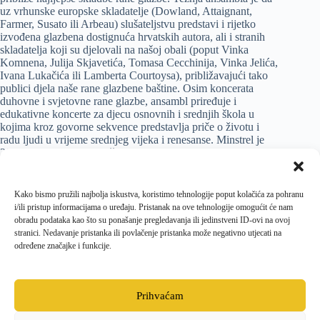
uz vrhunske europske skladatelje (Dowland, Attaignant,
Farmer, Susato ili Arbeau) slušateljstvu predstavi i rijetko
izvođena glazbena dostignuća hrvatskih autora, ali i stranih
skladatelja koji su djelovali na našoj obali (poput Vinka
Komnena, Julija Skjavetića, Tomasa Cecchinija, Vinka Jelića,
Ivana Lukačića ili Lamberta Courtoysa), približavajući tako
publici djela naše rane glazbene baštine. Osim koncerata
duhovne i svjetovne rane glazbe, ansambl priređuje i
edukativne koncerte za djecu osnovnih i srednjih škola u
kojima kroz govorne sekvence predstavlja priče o životu i
radu ljudi u vrijeme srednjeg vijeka i renesanse. Minstrel je
2013. pokrenuo zagrebački Festival rane glazbe Crna kraljica,
a od 2015. godine ima i svoj Ciklus rane glazbe u viteškoj
dvorani Družbe Braća hrvatskoga zmaja, također u Zagrebu.
Kako bismo pružili najbolja iskustva, koristimo tehnologije poput kolačića za pohranu
Glazbena priča Knezova Krčkih Frankopana nastavlja se
i/ili pristup informacijama o uređaju. Pristanak na ove tehnologije omogućit će nam
već 12. kolovoza, i to pretposljednjom, 7. epizodom: Sv.
obradu podataka kao što su ponašanje pregledavanja ili jedinstveni ID-ovi na ovoj
Rimsko Carstvo nestaje – barok nastaje, obmana u
stranici. Nedavanje pristanka ili povlačenje pristanka može negativno utjecati na
Wiener Neustadtu, u sklopu koje će u atriju krčkog
određene značajke i funkcije.
franjevačkog samostana zasvirati Dmitry Sinkovsky na
vilolini i Pavao Mašić na čembalu.
Prihvaćam