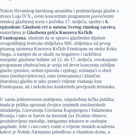
Nakon Hrvatskog baroknog ansambla i predstavljanja glazbe s
dvora Luja IVX., ovim koncertnim programom posvećenim
rimskoj glazbenoj sceni s početka 17. stoljeća, ujedno i
6.
epizodom: Glazbeni vrt u sutonu Svetog rimskog carstva
,
nastavljena je
Glazbena priča Knezova Krčkih
Frankopana
, obzirom da se upravo glazbenim dijelom
ovogodišnjeg festivala obilježava 900. obljetnica od prvog
pisanog spomena Knezova Krčkih Frankopan na otoku Krku.
Stoga, u namjeri da se ukaže na bogatstvo i različitost
europske glazbene baštine od 12. do 17. stoljeća, sveukupnim
programom obuhvaćena je serija od devet koncerata ozbiljne
glazbe (proslov, sedam epizoda i epilog), uzimajući u obzir
staru (srednjovjekovnu), ranu (renesansnu) i klasičnu
(baroknu) glazbu te tako prateći vrijeme vladanja loze
Frankopana, ali i nekolicinu konkretnih povijesnih trenutaka.
U zaista jedinstvenom ambijentu, raspoložena krčka publika
imala je priliku upoznati dvojicu iznimnih ranobaroknih
skladatelja, Giovannija Girolama Kapspergera i Salamonea
Rossija, i tako se barem na trenutak (uz živahne ritmove,
produhovljene melodije, intrigantne tekstove te osebujne
gagliade
,
folie
i
ciaccone
) vratiti u vrijeme rimskih academia
kakve je Nobile Alemanno priređivao u vlastitom domu, a