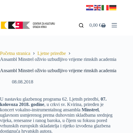
0,00
€
Početna stranica
Ljetne priredbe
Ansambl Minstrel oživio uzbudljivo vrijeme rimskih academia
Ansambl Minstrel oživio uzbudljivo vrijeme rimskih academia
08.08.2018
U nastavku glazbenog programa 62. Ljetnih priredbi,
07.
kolovoza 2018. godine
, u crkvi sv. Kvirina, priređen je
koncert vokalno-instrumentalnog ansambla
Minstrel
,
uglavnom usmjerenog prema duhovnim skladbama srednjeg
vijeka, renesanse i ranog baroka, u čijem su fokusu pored
vrhunskih europskih skladatelja i rijetko izvođena glazbena
dostignuća hrvatskih autora.