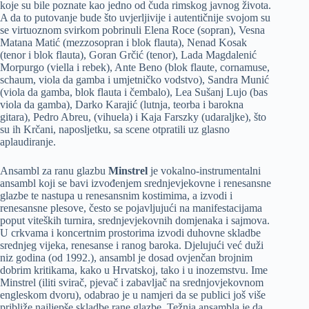
koje su bile poznate kao jedno od čuda rimskog javnog života.
A da to putovanje bude što uvjerljivije i autentičnije svojom su
se virtuoznom svirkom pobrinuli Elena Roce (sopran), Vesna
Matana Matić (mezzosopran i blok flauta), Nenad Kosak
(tenor i blok flauta), Goran Grčić (tenor), Lada Magdalenić
Morpurgo (viella i rebek), Ante Beno (blok flaute, cornamuse,
schaum, viola da gamba i umjetničko vodstvo), Sandra Munić
(viola da gamba, blok flauta i čembalo), Lea Sušanj Lujo (bas
viola da gamba), Darko Karajić (lutnja, teorba i barokna
gitara), Pedro Abreu, (vihuela) i Kaja Farszky (udaraljke), što
su ih Krčani, naposljetku, sa scene otpratili uz glasno
aplaudiranje.
Ansambl za ranu glazbu
Minstrel
je vokalno-instrumentalni
ansambl koji se bavi izvođenjem srednjevjekovne i renesansne
glazbe te nastupa u renesansnim kostimima, a izvodi i
renesansne plesove, često se pojavljujući na manifestacijama
poput viteških turnira, srednjevjekovnih domjenaka i sajmova.
U crkvama i koncertnim prostorima izvodi duhovne skladbe
srednjeg vijeka, renesanse i ranog baroka. Djelujući već duži
niz godina (od 1992.), ansambl je dosad ovjenčan brojnim
dobrim kritikama, kako u Hrvatskoj, tako i u inozemstvu. Ime
Minstrel (iliti svirač, pjevač i zabavljač na srednjovjekovnom
engleskom dvoru), odabrao je u namjeri da se publici još više
približe najljepše skladbe rane glazbe. Težnja ansambla je da