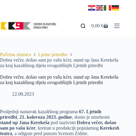
0,00
€
Početna stranica
Ljetne priredbe
Dobra večer, došao sam po vašu kćer, stand up Jana Kerekeša
za kraj kazališnog dijela ovogodišnjih Ljetnih priredbi
Dobra večer, došao sam po vašu kćer, stand up Jana Kerekeša
za kraj kazališnog dijela ovogodišnjih Ljetnih priredbi
22.08.2023
Posljednji nastavak kazališnog programa
67. Ljetnih
priredbi
,
21. kolovoza 2023. godine
, donio je urnebesni
stand up Jana Kerekeša
pod nazivom
Dobra večer, došao
sam po vašu kćer
, kreiran u produkciji popularnog
Kerekesh
teatra
, a odigran pred punom Scenom Zidine.