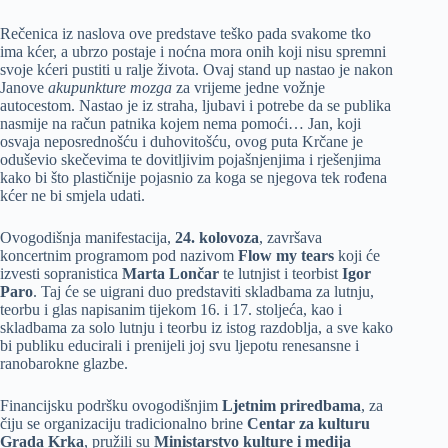
Rečenica iz naslova ove predstave teško pada svakome tko
ima kćer, a ubrzo postaje i noćna mora onih koji nisu spremni
svoje kćeri pustiti u ralje života. Ovaj stand up nastao je nakon
Janove
akupunkture mozga
za vrijeme jedne vožnje
autocestom. Nastao je iz straha, ljubavi i potrebe da se publika
nasmije na račun patnika kojem nema pomoći… Jan, koji
osvaja neposrednošću i duhovitošću, ovog puta Krčane je
oduševio skečevima te dovitljivim pojašnjenjima i rješenjima
kako bi što plastičnije pojasnio za koga se njegova tek rođena
kćer ne bi smjela udati.
Ovogodišnja manifestacija,
24. kolovoza
, završava
koncertnim programom pod nazivom
Flow my tears
koji će
izvesti sopranistica
Marta Lončar
te lutnjist i teorbist
Igor
Paro
. Taj će se uigrani duo predstaviti skladbama za lutnju,
teorbu i glas napisanim tijekom 16. i 17. stoljeća, kao i
skladbama za solo lutnju i teorbu iz istog razdoblja, a sve kako
bi publiku educirali i prenijeli joj svu ljepotu renesansne i
ranobarokne glazbe.
Financijsku podršku ovogodišnjim
Ljetnim priredbama
, za
čiju se organizaciju tradicionalno brine
Centar za kulturu
Grada Krka
, pružili su
Ministarstvo kulture i medija