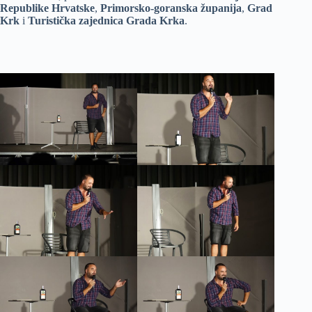
Republike Hrvatske
,
Primorsko-goranska županija
,
Grad
Krk
i
Turistička zajednica Grada Krka
.