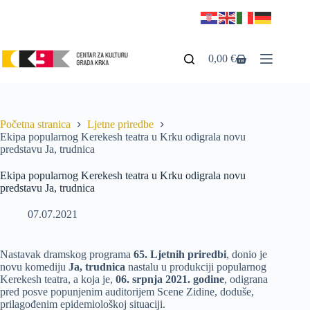
0,00
€
Početna stranica
Ljetne priredbe
Ekipa popularnog Kerekesh teatra u Krku odigrala novu
predstavu Ja, trudnica
Ekipa popularnog Kerekesh teatra u Krku odigrala novu
predstavu Ja, trudnica
07.07.2021
Nastavak dramskog programa
65. Ljetnih priredbi
, donio je
novu komediju
Ja, trudnica
nastalu u produkciji popularnog
Kerekesh teatra, a koja je,
06. srpnja 2021. godine
, odigrana
pred posve popunjenim auditorijem Scene Zidine, doduše,
prilagođenim epidemiološkoj situaciji.