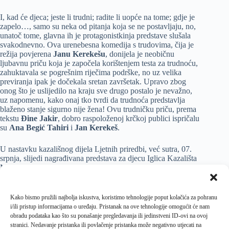
I, kad će djeca; jeste li trudni; radite li uopće na tome; gdje je
zapelo…, samo su neka od pitanja koja se ne postavljaju, no,
unatoč tome, glavna ih je protagonistkinja predstave slušala
svakodnevno. Ova urenebesna komedija s trudovima, čija je
režija povjerena
Janu Kerekešu
, donijela je neobičnu
ljubavnu priču koja je započela korištenjem testa za trudnoću,
zahuktavala se pogrešnim riječima podrške, no uz velika
previranja ipak je dočekala sretan završetak. Upravo zbog
onog što je uslijedilo na kraju sve drugo postalo je nevažno,
uz napomenu, kako onaj tko tvrdi da trudnoća predstavlja
blaženo stanje sigurno nije žena! Ovu trudničku priču, prema
tekstu
Đine Jakir
, dobro raspoloženoj krčkoj publici ispričalu
su
Ana Begić Tahiri
i
Jan Kerekeš
.
U nastavku kazališnog dijela Ljetnih priredbi, već sutra, 07.
srpnja, slijedi nagrađivana predstava za djecu Iglica Kazališta
Mala scena, a u ponedjeljak, 12. srpnja, humorna drama
Uvijek će nam ostati ljubav kreirana u produkciji Teatra
Rugantino.
Kako bismo pružili najbolja iskustva, koristimo tehnologije poput kolačića za pohranu
i/ili pristup informacijama o uređaju. Pristanak na ove tehnologije omogućit će nam
Financijsku podršku ovogodišnjim
Ljetnim priredbama
, za
obradu podataka kao što su ponašanje pregledavanja ili jedinstveni ID-ovi na ovoj
čiju se organizaciju već tradicionalno brine
Centar za
stranici. Nedavanje pristanka ili povlačenje pristanka može negativno utjecati na
kulturu Grada Krka
, pružili su
Ministarstvo kulture i