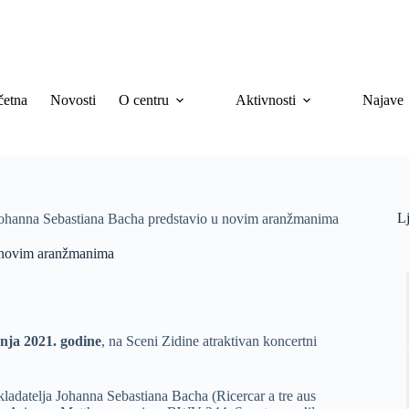
četna
Novosti
O centru
Aktivnosti
Najave
Lj
 Johanna Sebastiana Bacha predstavio u novim aranžmanima
u novim aranžmanima
pnja 2021. godine
, na Sceni Zidine atraktivan koncertni
kladatelja Johanna Sebastiana Bacha (Ricercar a tre aus