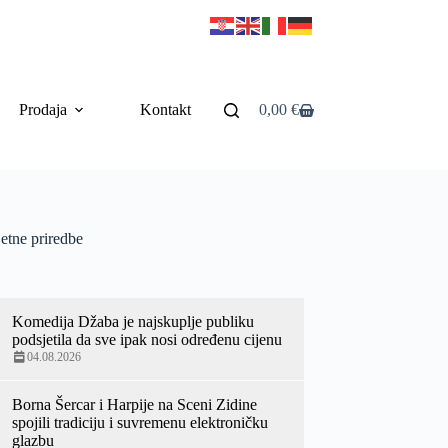
Prodaja
Kontakt
0,00
€
etne priredbe
Komedija Džaba je najskuplje publiku
podsjetila da sve ipak nosi određenu cijenu
04.08.2026
Borna Šercar i Harpije na Sceni Zidine
spojili tradiciju i suvremenu elektroničku
glazbu