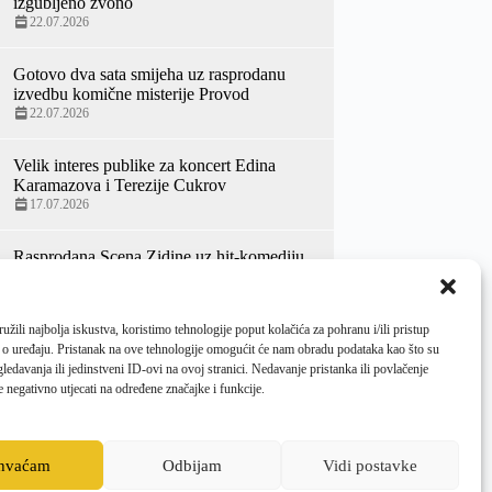
izgubljeno zvono
22.07.2026
Gotovo dva sata smijeha uz rasprodanu
izvedbu komične misterije Provod
22.07.2026
Velik interes publike za koncert Edina
Karamazova i Terezije Cukrov
17.07.2026
Rasprodana Scena Zidine uz hit-komediju
Penzići luduju Kerekesh teatra
14.07.2026
žili najbolja iskustva, koristimo tehnologije poput kolačića za pohranu i/ili pristup
70. Ljetne priredbe otvorene
 o uređaju. Pristanak na ove tehnologije omogućit će nam obradu podataka kao što su
veličanstvenim koncertom Hrvatskog
ledavanja ili jedinstveni ID-ovi na ovoj stranici. Nedavanje pristanka ili povlačenje
baroknog ansambla i bugarske violinistice
 negativno utjecati na određene značajke i funkcije.
Zefire Valove
10.07.2026
ihvaćam
Odbijam
Vidi postavke