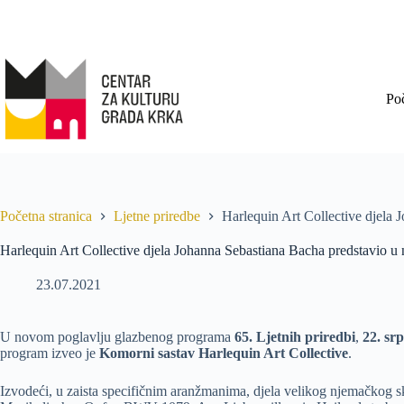
Po
Početna stranica
Ljetne priredbe
Harlequin Art Collective djela
Harlequin Art Collective djela Johanna Sebastiana Bacha predstavio 
23.07.2021
U novom poglavlju glazbenog programa
65. Ljetnih priredbi
,
22. sr
program izveo je
Komorni sastav Harlequin Art Collective
.
Izvodeći, u zaista specifičnim aranžmanima, djela velikog njemačkog s