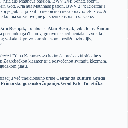
, Aria aus Matthaus passion, BWV 244; Sonata sopr’il
ein Gott, Aria aus Mathhaus pasion, BWV 244; Ricercar a
oj je publici priskrbio neobično i nezaboravno iskustvo. A
je kojima su zadovoljne glazbenike ispratili sa scene.
Dani Bošnjak
, trombonist
Alan Bošnjak
, vibrafonist
Šimun
 a posebnim ga čini nov, gotovo eksperimentalan, zvuk koji
og vokala. Upravo tom sintezom, postižu uzbudljiv,
jen.
 Vreće i Edina Karamazova kojim će predstaviti skladbe s
p Zagrebačkog klezmer trija posvećenog sviranju klezmera,
 ljudskom glasu.
izaciju već tradicionalno brine
Centar za kulturu Grada
,
Primorsko-goranska županija
,
Grad Krk
,
Turistička