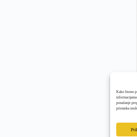
Kako bismo pru
informacijama
ponašanje preg
pristanka može
Pr