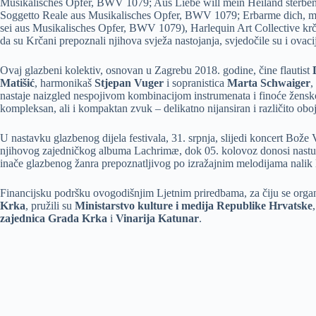
Musikalisches Opfer, BWV 1079; Aus Liebe will mein Heiland sterben
Soggetto Reale aus Musikalisches Opfer, BWV 1079; Erbarme dich, m
sei aus Musikalisches Opfer, BWV 1079), Harlequin Art Collective krčk
da su Krčani prepoznali njihova svježa nastojanja, svjedočile su i ovaci
Ovaj glazbeni kolektiv, osnovan u Zagrebu 2018. godine, čine flautist
Matišić
, harmonikaš
Stjepan Vuger
i sopranistica
Marta Schwaiger
,
nastaje naizgled nespojivom kombinacijom instrumenata i finoće žensk
kompleksan, ali i kompaktan zvuk – delikatno nijansiran i različito obo
U nastavku glazbenog dijela festivala, 31. srpnja, slijedi koncert Bože
njihovog zajedničkog albuma Lachrimæ, dok 05. kolovoz donosi nastu
inače glazbenog žanra prepoznatljivog po izražajnim melodijama nalik
Financijsku podršku ovogodišnjim Ljetnim priredbama, za čiju se organ
Krka
, pružili su
Ministarstvo kulture i medija Republike Hrvatske
zajednica Grada Krka
i
Vinarija Katunar
.