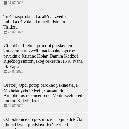
31.07.2026
Treća rasprodana kazališna izvedba –
publika uživala u komediji Istrijan na
Tinderu
28.07.2026
70. jubilej Ljetnih priredbi proslavljen
koncertom u izvedbi nacionalne operne
prvakinje Kristine Kolar, Damira Kedže i
Riječkog simfonijskog orkestra HNK Ivana
pl. Zajca
27.07.2026
Oratorij Opći potop baroknog skladatelja
Michelangela Falvettija ansambli
Antiphonus i Concerto dei Venti izveli pred
punom Katedralom
24.07.2026
Od radionice do pozornice – najmlađi krčki
glumci izveli predstavu Krčke vile i