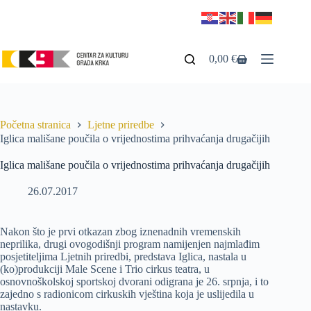
0,00
€
Početna stranica
Ljetne priredbe
Iglica mališane poučila o vrijednostima prihvaćanja drugačijih
Iglica mališane poučila o vrijednostima prihvaćanja drugačijih
26.07.2017
Nakon što je prvi otkazan zbog iznenadnih vremenskih
neprilika, drugi ovogodišnji program namijenjen najmlađim
posjetiteljima Ljetnih priredbi, predstava Iglica, nastala u
(ko)produkciji Male Scene i Trio cirkus teatra, u
osnovnoškolskoj sportskoj dvorani odigrana je 26. srpnja, i to
zajedno s radionicom cirkuskih vještina koja je uslijedila u
nastavku.