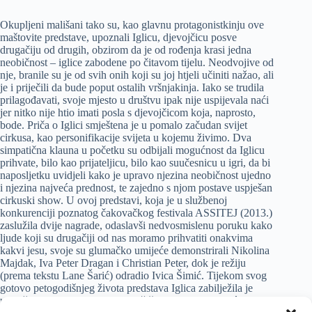
Okupljeni mališani tako su, kao glavnu protagonistkinju ove
maštovite predstave, upoznali Iglicu, djevojčicu posve
drugačiju od drugih, obzirom da je od rođenja krasi jedna
neobičnost – iglice zabodene po čitavom tijelu. Neodvojive od
nje, branile su je od svih onih koji su joj htjeli učiniti nažao, ali
je i priječili da bude poput ostalih vršnjakinja. Iako se trudila
prilagođavati, svoje mjesto u društvu ipak nije uspijevala naći
jer nitko nije htio imati posla s djevojčicom koja, naprosto,
bode. Priča o Iglici smještena je u pomalo začudan svijet
cirkusa, kao personifikacije svijeta u kojemu živimo. Dva
simpatična klauna u početku su odbijali mogućnost da Iglicu
prihvate, bilo kao prijateljicu, bilo kao suučesnicu u igri, da bi
naposljetku uvidjeli kako je upravo njezina neobičnost ujedno
i njezina najveća prednost, te zajedno s njom postave uspješan
cirkuski show. U ovoj predstavi, koja je u službenoj
konkurenciji poznatog čakovačkog festivala ASSITEJ (2013.)
zaslužila dvije nagrade, odaslavši nedvosmislenu poruku kako
ljude koji su drugačiji od nas moramo prihvatiti onakvima
kakvi jesu, svoje su glumačko umijeće demonstrirali Nikolina
Majdak, Iva Peter Dragan i Christian Peter, dok je režiju
(prema tekstu Lane Šarić) odradio Ivica Šimić. Tijekom svog
gotovo petogodišnjeg života predstava Iglica zabilježila je
uspješna gostovanja ne samo duž čitave Hrvatske, već Europe