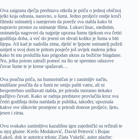
Ova zaigrana dječja predstava otkrila je priču o jednoj običnoj
jelki koja odrasta, naravno, u šumi. Jedno proljeće ondje kroči
filmski snimatelj s namjerom da poreže sva stabla kako bi
napravio prostor za snimanje filma. Lukavi lisac, međutim,
snimatelja nagovori da najprije upozna šumu tijekom sva četiri
godišnja doba, a već do jeseni on shvati koliko je šuma u biti
lijepa. Ali kad je nadošla zima, djelić te ljepote snimatelj poželi
unijeti u svoj dom te pritom posječe još uvijek malenu jelku
kako bi mu poslužila kao prigodan ukras za božićne blagdane.
No, jelka potom zatraži pomoć na što se spremno odazove
čuvar šume te je krene spašavati…
Ova poučna priča, na humorističan je i zanimljiv način,
mališane poučila da u šumi ne smiju paliti vatru, ali ni
bespotrebno uništavati stabla, jer prirodu moramo itekako
pažljivo čuvati. Kako se radnja predstave provlačila kroz sva
četiri godišnja doba namlađa je publika, također, upoznala
kakve sve slikovite promjene u prirodi donose proljeće, ljeto,
jesen i zima.
Ovu svakako zanimljivu kazališnu igru zajednički su režirali te
u njoj glume: Krešo Medaković, David Petrović i Bojan
Lakoš, dok je autorica teksta: Zlata Vukelić, autor glazbe: