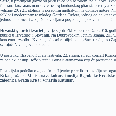
Sarić
, u profinjenu glazbenu priču uveo je s barokom, no njihova izvedb
filtrirana kroz aranžman suvremenog londonskog gitarista Jeremyja Spar
veličine 20. i 21. stoljeća, s posebnim naglaskom na domaće autore: Nik
folklor i modernizam te mladog Gordana Tudora, jednog od najkreativni
jednosatni koncert zaključen ovacijama posjetitelja i pozivima na bis!
Hrvatski gitarski kvartet
prvi je zajednički koncert održao 2016. godi
publici u Hrvatskoj i Sloveniji. Na Dubrovačkim ljetnim igrama, 201
koncertnu izvedbu. Kvartet je dosad zabilježio uspješne suradnje sa 
svirajući Vivaldijeve koncerte.
U nastavku glazbenog dijela festivala, 22. srpnja, slijedi koncert Komo
zajednički nastup Bože Vreće i Edina Karamazova koji će predstaviti
Financijsku podršku ovogodišnjim Ljetnim priredbama, za čiju se organ
Krka
, pružili su
Ministarstvo kulture i medija Republike Hrvatske
zajednica Grada Krka
i
Vinarija Katunar
.