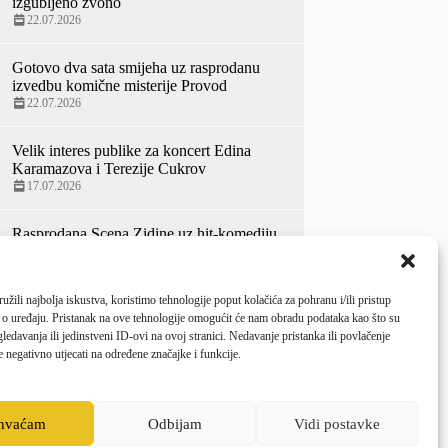
izgubljeno zvono
22.07.2026
Gotovo dva sata smijeha uz rasprodanu
izvedbu komične misterije Provod
22.07.2026
Velik interes publike za koncert Edina
Karamazova i Terezije Cukrov
17.07.2026
Rasprodana Scena Zidine uz hit-komediju
Penzići luduju Kerekesh teatra
14.07.2026
žili najbolja iskustva, koristimo tehnologije poput kolačića za pohranu i/ili pristup
70. Ljetne priredbe otvorene
 o uređaju. Pristanak na ove tehnologije omogućit će nam obradu podataka kao što su
veličanstvenim koncertom Hrvatskog
ledavanja ili jedinstveni ID-ovi na ovoj stranici. Nedavanje pristanka ili povlačenje
baroknog ansambla i bugarske violinistice
 negativno utjecati na određene značajke i funkcije.
Zefire Valove
10.07.2026
ihvaćam
Odbijam
Vidi postavke