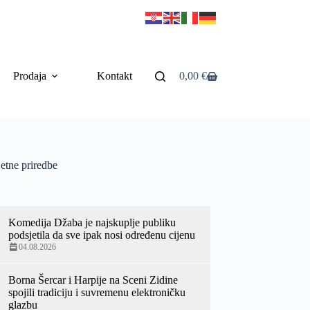
Prodaja
Kontakt
0,00
€
etne priredbe
Komedija Džaba je najskuplje publiku
podsjetila da sve ipak nosi određenu cijenu
04.08.2026
Borna Šercar i Harpije na Sceni Zidine
spojili tradiciju i suvremenu elektroničku
glazbu