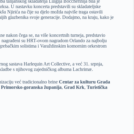
a talijanskog skladatelja Luigija Boccherinija bila je
ksa. U nastavku koncerta predstavili su skladateljske
šu Njirića na čije su djelo možda najviše traga ostavili
jih glazbenika svoje generacije. Dodajmo, na kraju, kako je
ne nakon čega se, na više koncertnih turneja, predstavio
7., nagrađeni su HRT-ovom nagradom Orlando za najbolju
Zagrebačkim solistima i Varaždinskim komornim orkestrom
rnog sastava Harlequin Art Collective, a već 31. srpnja,
 skladbe s njihovog zajedničkog albuma Lachrimæ.
izaciju već tradicionalno brine
Centar za kulturu Grada
,
Primorsko-goranska županija
,
Grad Krk
,
Turistička