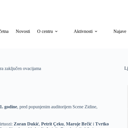
četna
Novosti
O centru
Aktivnosti
Najave
Lj
ara zaključen ovacijama
1. godine
, pred popunjenim auditorijem Scene Zidine,
irtuozi:
Zoran Dukić
,
Petrit Çeku
,
Maroje Brčić
i
Tvrtko