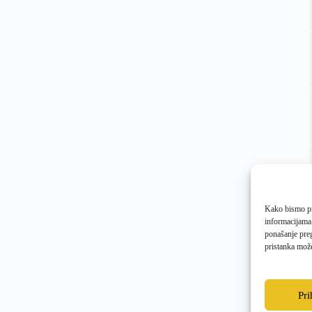
Kako bismo pru
informacijama
ponašanje preg
pristanka može
Pr