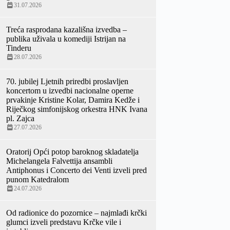
31.07.2026
Treća rasprodana kazališna izvedba –
publika uživala u komediji Istrijan na
Tinderu
28.07.2026
70. jubilej Ljetnih priredbi proslavljen
koncertom u izvedbi nacionalne operne
prvakinje Kristine Kolar, Damira Kedže i
Riječkog simfonijskog orkestra HNK Ivana
pl. Zajca
27.07.2026
Oratorij Opći potop baroknog skladatelja
Michelangela Falvettija ansambli
Antiphonus i Concerto dei Venti izveli pred
punom Katedralom
24.07.2026
Od radionice do pozornice – najmlađi krčki
glumci izveli predstavu Krčke vile i