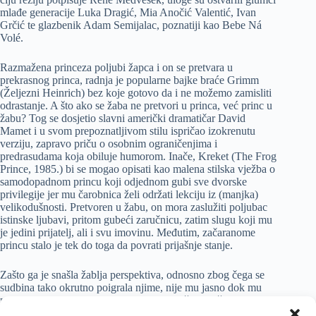
mlađe generacije Luka Dragić, Mia Anočić Valentić, Ivan
Grčić te glazbenik Adam Semijalac, poznatiji kao Bebe Ná
Volé.
Razmažena princeza poljubi žapca i on se pretvara u
prekrasnog princa, radnja je popularne bajke braće Grimm
(Željezni Heinrich) bez koje gotovo da i ne možemo zamisliti
odrastanje. A što ako se žaba ne pretvori u princa, već princ u
žabu? Tog se dosjetio slavni američki dramatičar David
Mamet i u svom prepoznatljivom stilu ispričao izokrenutu
verziju, zapravo priču o osobnim ograničenjima i
predrasudama koja obiluje humorom. Inače, Kreket (The Frog
Prince, 1985.) bi se mogao opisati kao malena stilska vježba o
samodopadnom princu koji odjednom gubi sve dvorske
privilegije jer mu čarobnica želi održati lekciju iz (manjka)
velikodušnosti. Pretvoren u žabu, on mora zaslužiti poljubac
istinske ljubavi, pritom gubeći zaručnicu, zatim slugu koji mu
je jedini prijatelj, ali i svu imovinu. Međutim, začaranome
princu stalo je tek do toga da povrati prijašnje stanje.
Zašto ga je snašla žablja perspektiva, odnosno zbog čega se
sudbina tako okrutno poigrala njime, nije mu jasno dok mu
predanost i poniznost sluge koji spremno žrtvuje život za
prijateljstvo, ne otvore oči prema posve drugoj dimenziji