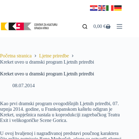
0,00
€
Početna stranica
Ljetne priredbe
Kreket uveo u dramski program Ljetnih priredbi
Kreket uveo u dramski program Ljetnih priredbi
08.07.2014
Kao prvi dramski program ovogodišnjih Ljetnih priredbi, 07.
srpnja 2014. godine, u Frankopanskom kaštelu odigran je
Kreket, uspješnica nastala u koprodukciji zagrebačkog Teatra
Exit i velikogoričke Scene Gorica.
U ovoj hvaljenoj i nagrađivanoj predstavi poučnog karaktera
čiju režiju potpisuje Rene Medvešek, uloge su ostvarili glumci