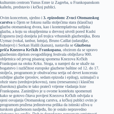
kulturnim centrom Yunus Emre iz Zagreba, u Frankopanskom
kaštelu, predstavio i krčkoj publici.
Ovim koncertom, ujedno i
3. epizodom: Zvuci Otomanskog
carstva
u čijem se fokusu našla stoljećima stara (klasična)
glazba otomanskog dvora, kao i kontemplativna sufijska
glazba, a koju su okupljenima u drevnoj utvrdi pored Kudsi
Ergunera (nej) donijela još trojica vrhunskih glazbenijka, Bora
Uymaz (vokal, tanbur, lutnja), Bruno Caillat (udaraljke,
bubnjevi) i Serkan Halili (kanun), nastavila se
Glazbena
priča Knezova Krčkih Frankopana
, obzirom da se upravo
glazbenim dijelom ovogodišnjeg festivala obilježava 900.
obljetnica od prvog pisanog spomena Knezova Krčkih
Frankopan na otoku Krku. Stoga, u namjeri da se ukaže na
bogatstvo i različitost europske glazbene baštine od 12. do 17.
stoljeća, programom je obuhvaćena serija od devet koncerata
ozbiljne glazbe (proslov, sedam epizoda i epilog), uzimajući u
obzir staru (srednjovjekovnu), ranu (renesansnu) i klasičnu
(baroknu) glazbu te tako prateći vrijeme vladanja loze
Frankopana. Zanimljivo je u ovome kontekstu spomenuti
kako se gotovo čitava povijest Knezova Krčkih odvijala u
sjeni osvajanja Otomanskog carstva, a krčkoj publici ovim je
programom pružena jedinstvena prilika da istinski uživa u
turskom glazbenom nasljeđu, što je ostalo nepravedno
skriveno iza oružja. Duh te donedavno nepoznate umjetnosti