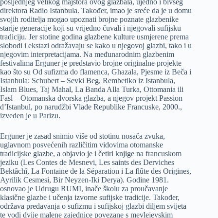
posljednjeg velikog majstora ovog glazbala, ujedno i bivšeg
direktora Radio Istanbula. Također, imao je sreće da je u domu
svojih roditelja mogao upoznati brojne poznate glazbenike
starije generacije koji su vrijedno čuvali i njegovali sufijsku
tradiciju. Jer stotine godina glazbene kulture usmjerene prema
slobodi i ekstazi odražavaju se kako u njegovoj glazbi, tako i u
njegovim interpretacijama. Na međunarodnim glazbenim
festivalima Erguner je predstavio brojne originalne projekte
kao što su Od sufizma do flamenca, Ghazala, Pjesme iz Beča i
Istanbula: Schubert – Sevki Beg, Rembetiko iz Istanbula,
Islam Blues, Taj Mahal, La Banda Alla Turka, Ottomania ili
Fasl – Otomanska dvorska glazba, a njegov projekt Passion
d’Istanbul, po narudžbi Vlade Republike Francuske, 2000.,
izveden je u Parizu.
Erguner je zasad snimio više od stotinu nosača zvuka,
uglavnom posvećenih različitim vidovima otomanske
tradicijske glazbe, a objavio je i četiri knjige na francuskom
jeziku (Les Contes de Mesnevi, Les saints des Derviches
Bektâchî, La Fontaine de la Séparation i La flûte des Origines,
Ayrilik Cesmesi, Bir Neyzen-Iki Derya). Godine 1981.
osnovao je Udrugu RUMI, inače školu za proučavanje
klasične glazbe i učenja izvorne sufijske tradicije. Također,
održava predavanja o sufizmu i sufijskoj glazbi diljem svijeta
te vodi dvije malene zajednice povezane s mevlejevskim