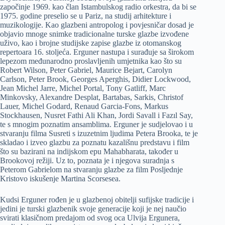
započinje 1969. kao član Istambulskog radio orkestra, da bi se
1975. godine preselio se u Pariz, na studij arhitekture i
muzikologije. Kao glazbeni antropolog i povjesničar dosad je
objavio mnoge snimke tradicionalne turske glazbe izvođene
uživo, kao i brojne studijske zapise glazbe iz otomanskog
repertoara 16. stoljeća. Erguner nastupa i surađuje sa širokom
lepezom međunarodno proslavljenih umjetnika kao što su
Robert Wilson, Peter Gabriel, Maurice Bejart, Carolyn
Carlson, Peter Brook, Georges Aperghis, Didier Lockwood,
Jean Michel Jarre, Michel Portal, Tony Gatliff, Marc
Minkovsky, Alexandre Desplat, Bartabas, Sarkis, Christof
Lauer, Michel Godard, Renaud Garcia-Fons, Markus
Stockhausen, Nusret Fathi Ali Khan, Jordi Savall i Fazıl Say,
te s mnogim poznatim ansamblima. Erguner je sudjelovao i u
stvaranju filma Susreti s izuzetnim ljudima Petera Brooka, te je
skladao i izveo glazbu za poznatu kazališnu predstavu i film
što su bazirani na indijskom epu Mahabharata, također u
Brookovoj režiji. Uz to, poznata je i njegova suradnja s
Peterom Gabrielom na stvaranju glazbe za film Posljednje
Kristovo iskušenje Martina Scorsesea.
Kudsi Erguner rođen je u glazbenoj obitelji sufijske tradicije i
jedini je turski glazbenik svoje generacije koji je nej naučio
svirati klasičnom predajom od svog oca Ulvija Ergunera,