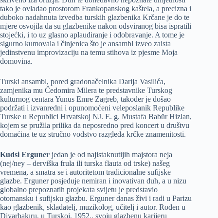
tako je ovladao prostorom Frankopanskog kaštela, a precizna i
duboko nadahnuta izvedba turskih glazbenika Krčane je do te
mjere osvojila da su glazbenike nakon odsviranog bisa ispratili
stojećki, i to uz glasno aplaudiranje i odobravanje. A tome je
sigurno kumovala i činjenica što je ansambl izveo zaista
jedinstvenu improvizaciju na temu stihova iz pjesme Moja
domovina.
Turski ansambl, pored gradonačelnika Darija Vasilića,
zamjenika mu Čedomira Milera te predstavnike Turskog
kulturnog centara Yunus Emre Zagreb, također je došao
podržati i izvanredni i opunomoćeni veleposlanik Republike
Turske u Republici Hrvatskoj NJ. E. g. Mustafa Babür Hizlan,
kojem se pružila prilika da neposredno pred koncert u društvu
domaćina te uz stručno vodstvo razgleda krčke znamenitosti.
Kudsi Erguner
jedan je od najistaknutijih majstora neja
(nej/ney – derviška frula ili turska flauta od trske) našeg
vremena, a smatra se i autoritetom tradicionalne sufijske
glazbe. Erguner posjeduje nemiran i inovativan duh, a u nizu
globalno prepoznatih projekata svijetu je predstavio
otomansku i sufijsku glazbu. Erguner danas živi i radi u Parizu
kao glazbenik, skladatelj, muzikolog, učitelj i autor. Rođen u
Diyarbakıru, u Turskoj, 1952., svoju glazbenu karijeru