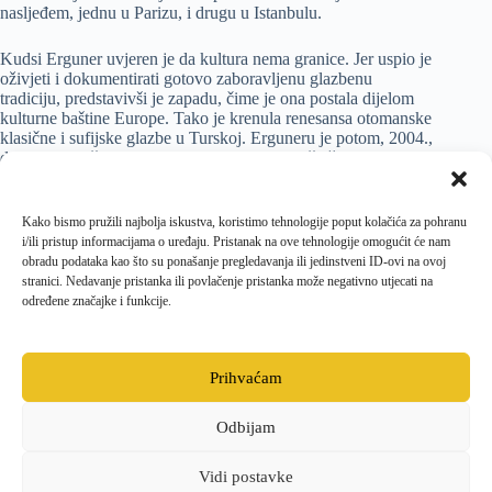
nasljeđem, jednu u Parizu, i drugu u Istanbulu.
Kudsi Erguner uvjeren je da kultura nema granice. Jer uspio je
oživjeti i dokumentirati gotovo zaboravljenu glazbenu
tradiciju, predstavivši je zapadu, čime je ona postala dijelom
kulturne baštine Europe. Tako je krenula renesansa otomanske
klasične i sufijske glazbe u Turskoj. Erguneru je potom, 2004.,
dodijeljen počasni doktorat na turskom Sveučilištu Bulent
Ecevit, a u svibnju 2016. postao je UNESCO-vim
Umjetnikom za mir.
Kako bismo pružili najbolja iskustva, koristimo tehnologije poput kolačića za pohranu
i/ili pristup informacijama o uređaju. Pristanak na ove tehnologije omogućit će nam
Glazbena priča Knezova Krčkih Frankopana nastavlja se
obradu podataka kao što su ponašanje pregledavanja ili jedinstveni ID-ovi na ovoj
već 26. srpnja u crkvi sv. Kvirina, i to 4. epizodom: Glazba
stranici. Nedavanje pristanka ili povlačenje pristanka može negativno utjecati na
Serenissime – stoljeće sjaja, donoseći koncert poznatog
određene značajke i funkcije.
talijanskog ansambla I Musicali Affetti okupljenog oko
ideje proučavanja i izvođenja stare glazbe na izvornim
instrumentima.
Prihvaćam
Odbijam
Facebook
Opći uvjeti poslovanja i dostave
Politika kolačića
Pravila privatnosti
Vidi postavke