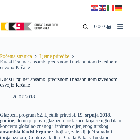
0,00
€
Početna stranica
Ljetne priredbe
Kudsi Erguner ansambl preciznom i nadahnutom izvedbom
osvojio Krčane
Kudsi Erguner ansambl preciznom i nadahnutom izvedbom
osvojio Krčane
20.07.2018
Glazbeni program 62. Ljetnih priredbi,
19. srpnja 2018.
godine
, donio je pravu glazbenu poslasticu koja se ogledala u
koncertu globalno znanog i iznimno cijenjenog turskog
ansambla Kudsi Erguner
, koji se, zahvaljujući suradnji
(organizatora) Centra za kulturu Grada Krka s Turskim