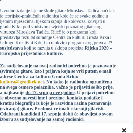
Uvodno izdanje Ljetne škole gitare Miroslava Tadića početak
je teorijsko-praktičnih radionica koje će se svake godine u
ljetnim mjesecima, tijekom srpnja ili kolovoza, odvijati u
gradu Krku pod vodstvom svjetski poznatog gitarskog
virtuoza Miroslava Tadića. Riječ je o programu koji
predstavlja rezultat suradnje Centra za kulturu Grada Krka i
Udruge Kreativni Krk, i to u okviru programskog pravca
27
susjedstava
koji se razvija u sklopu projekta
Rijeka 2020 –
Europska prijestolnica kulture
.
Za sudjelovanje na ovoj radionici potrebno je poznavanje
(sviranja) gitare, kao i prijava koja se vrši putem e-mail
adrese Centra za kulturu Grada Krka:
kultura@gradkrk.net
. No kako je radionica ograničena
na svega osmero polaznika, važno je prijaviti se što prije,
a najkasnije
do 17. srpnja ove godine
. U prijavi potrebno
je obvezno navesti ime i prezime, kontakt podatke i
kratku biografiju iz koje je razvidna razina poznavanja
(sviranja) gitare. Prednost će imati iskusniji gitaristi.
Odabrani kandidati 17. srpnja dobit će obavijest o svom
izboru za sudjelovanje na samoj radionici.
Uvodno izdanje Ljetne škole gitare Miroslava Tadića bit će