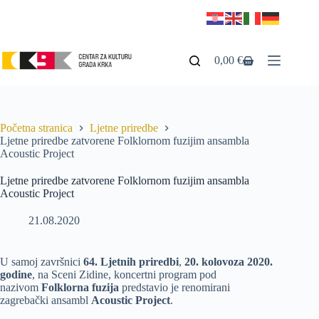
0,00
€
Početna stranica
Ljetne priredbe
Ljetne priredbe zatvorene Folklornom fuzijim ansambla
Acoustic Project
Ljetne priredbe zatvorene Folklornom fuzijim ansambla
Acoustic Project
21.08.2020
U samoj završnici
64. Ljetnih priredbi
,
20. kolovoza 2020.
godine
, na Sceni Zidine, koncertni program pod
nazivom
Folklorna fuzija
predstavio je renomirani
zagrebački ansambl
Acoustic Project
.