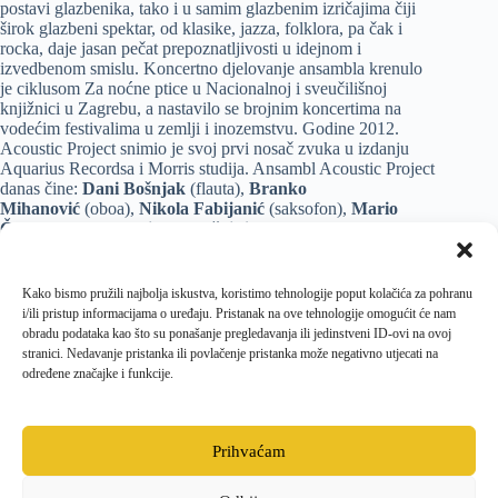
postavi glazbenika, tako i u samim glazbenim izričajima čiji
širok glazbeni spektar, od klasike, jazza, folklora, pa čak i
rocka, daje jasan pečat prepoznatljivosti u idejnom i
izvedbenom smislu. Koncertno djelovanje ansambla krenulo
je ciklusom Za noćne ptice u Nacionalnoj i sveučilišnoj
knjižnici u Zagrebu, a nastavilo se brojnim koncertima na
vodećim festivalima u zemlji i inozemstvu. Godine 2012.
Acoustic Project snimio je svoj prvi nosač zvuka u izdanju
Aquarius Recordsa i Morris studija. Ansambl Acoustic Project
danas čine:
Dani Bošnjak
(flauta),
Branko
Mihanović
(oboa),
Nikola Fabijanić
(saksofon),
Mario
Čopor
(klavir),
Stanislav Muškinja
(udaraljke),
Marco
Graziani
(violina),
Val Bakrač
(violina),
Aleksandar
Jakopanec
(viola),
Petar Kovačić
(violončelo) i
Dubravko
Palanović
(kontrabas).
Kako bismo pružili najbolja iskustva, koristimo tehnologije poput kolačića za pohranu
i/ili pristup informacijama o uređaju. Pristanak na ove tehnologije omogućit će nam
obradu podataka kao što su ponašanje pregledavanja ili jedinstveni ID-ovi na ovoj
Financijsku podršku ovogodišnjim Ljetnim priredbama, za
stranici. Nedavanje pristanka ili povlačenje pristanka može negativno utjecati na
čiju se organizaciju već tradicionalno brine
Centar za
određene značajke i funkcije.
kulturu Grada Krka
, pružili su
Ministarstvo kulture
Republike Hrvatske
,
Primorsko-goranska županija
,
Grad
Krk
i
Turistička zajednica Grada Krka
.
Prihvaćam