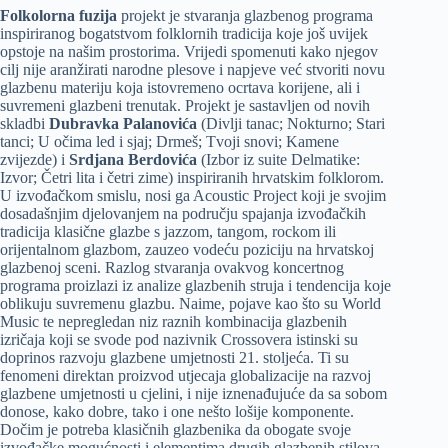
Folkolorna fuzija
projekt je stvaranja glazbenog programa
inspiriranog bogatstvom folklornih tradicija koje još uvijek
opstoje na našim prostorima. Vrijedi spomenuti kako njegov
cilj nije aranžirati narodne plesove i napjeve već stvoriti novu
glazbenu materiju koja istovremeno ocrtava korijene, ali i
suvremeni glazbeni trenutak. Projekt je sastavljen od novih
skladbi
Dubravka Palanovića
(Divlji tanac; Nokturno; Stari
tanci; U očima led i sjaj; Drmeš; Tvoji snovi; Kamene
zvijezde) i
Srdjana Berdovića
(Izbor iz suite Delmatike:
Izvor; Četri lita i četri zime) inspiriranih hrvatskim folklorom.
U izvođačkom smislu, nosi ga Acoustic Project koji je svojim
dosadašnjim djelovanjem na području spajanja izvođačkih
tradicija klasične glazbe s jazzom, tangom, rockom ili
orijentalnom glazbom, zauzeo vodeću poziciju na hrvatskoj
glazbenoj sceni. Razlog stvaranja ovakvog koncertnog
programa proizlazi iz analize glazbenih struja i tendencija koje
oblikuju suvremenu glazbu. Naime, pojave kao što su World
Music te nepregledan niz raznih kombinacija glazbenih
izričaja koji se svode pod nazivnik Crossovera istinski su
doprinos razvoju glazbene umjetnosti 21. stoljeća. Ti su
fenomeni direktan proizvod utjecaja globalizacije na razvoj
glazbene umjetnosti u cjelini, i nije iznenađujuće da sa sobom
donose, kako dobre, tako i one nešto lošije komponente.
Dočim je potreba klasičnih glazbenika da obogate svoje
izvođačke mogućnosti i elementima drugih glazbenih stilova