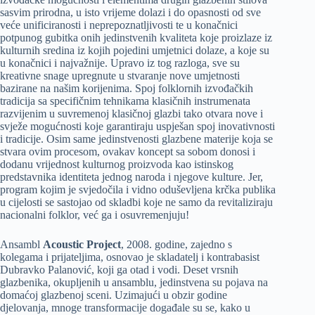
sasvim prirodna, u isto vrijeme dolazi i do opasnosti od sve
veće unificiranosti i neprepoznatljivosti te u konačnici
potpunog gubitka onih jedinstvenih kvaliteta koje proizlaze iz
kulturnih sredina iz kojih pojedini umjetnici dolaze, a koje su
u konačnici i najvažnije. Upravo iz tog razloga, sve su
kreativne snage upregnute u stvaranje nove umjetnosti
bazirane na našim korijenima. Spoj folklornih izvođačkih
tradicija sa specifičnim tehnikama klasičnih instrumenata
razvijenim u suvremenoj klasičnoj glazbi tako otvara nove i
svježe mogućnosti koje garantiraju uspješan spoj inovativnosti
i tradicije. Osim same jedinstvenosti glazbene materije koja se
stvara ovim procesom, ovakav koncept sa sobom donosi i
dodanu vrijednost kulturnog proizvoda kao istinskog
predstavnika identiteta jednog naroda i njegove kulture. Jer,
program kojim je svjedočila i vidno oduševljena krčka publika
u cijelosti se sastojao od skladbi koje ne samo da revitaliziraju
nacionalni folklor, već ga i osuvremenjuju!
Ansambl
Acoustic Project
, 2008. godine, zajedno s
kolegama i prijateljima, osnovao je skladatelj i kontrabasist
Dubravko Palanović, koji ga otad i vodi. Deset vrsnih
glazbenika, okupljenih u ansamblu, jedinstvena su pojava na
domaćoj glazbenoj sceni. Uzimajući u obzir godine
djelovanja, mnoge transformacije događale su se, kako u