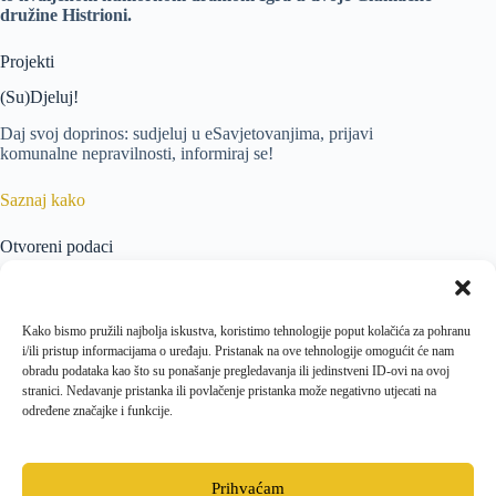
družine Histrioni.
Projekti
(Su)Djeluj!
Daj svoj doprinos: sudjeluj u eSavjetovanjima, prijavi
komunalne nepravilnosti, informiraj se!
Saznaj kako
Otvoreni podaci
Portal otvorenih podataka Grada Krka predstavlja podatkovni
čvor koji služi za prikupljanje, kategorizaciju i distribuciju
otvorenih podataka javnog sektora.
Kako bismo pružili najbolja iskustva, koristimo tehnologije poput kolačića za pohranu
i/ili pristup informacijama o uređaju. Pristanak na ove tehnologije omogućit će nam
Više
obradu podataka kao što su ponašanje pregledavanja ili jedinstveni ID-ovi na ovoj
stranici. Nedavanje pristanka ili povlačenje pristanka može negativno utjecati na
određene značajke i funkcije.
Istražimo grad
Posjećujete Krk? Evo što bi vas moglo zanimati
Prihvaćam