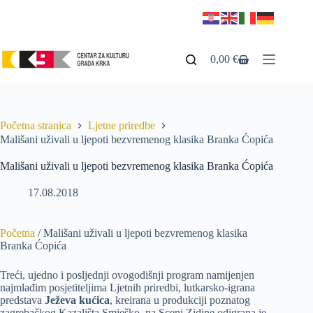
0,00
€
Početna stranica
Ljetne priredbe
Mališani uživali u ljepoti bezvremenog klasika Branka Ćopića
Mališani uživali u ljepoti bezvremenog klasika Branka Ćopića
17.08.2018
Početna
/
Mališani uživali u ljepoti bezvremenog klasika
Branka Ćopića
Treći, ujedno i posljednji ovogodišnji program namijenjen
najmlađim posjetiteljima Ljetnih priredbi, lutkarsko-igrana
predstava
Ježeva kućica
, kreirana u produkciji poznatog
zagrebačkog Kazališta Smješko, na Sceni Zidine odigrana je