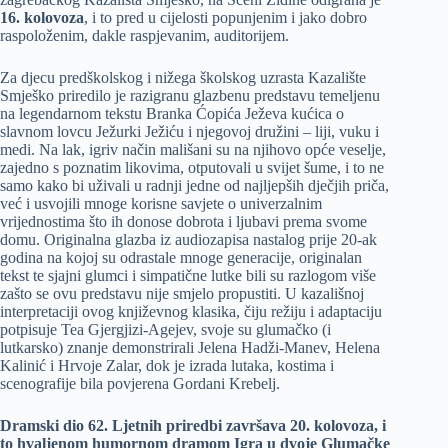
16. kolovoza
, i to pred u cijelosti popunjenim i jako dobro
raspoloženim, dakle raspjevanim, auditorijem.
Za djecu predškolskog i nižega školskog uzrasta Kazalište
Smješko priredilo je razigranu glazbenu predstavu temeljenu
na legendarnom tekstu Branka Ćopića Ježeva kućica o
slavnom lovcu Ježurki Ježiću i njegovoj družini – liji, vuku i
medi. Na lak, igriv način mališani su na njihovo opće veselje,
zajedno s poznatim likovima, otputovali u svijet šume, i to ne
samo kako bi uživali u radnji jedne od najljepših dječjih priča,
već i usvojili mnoge korisne savjete o univerzalnim
vrijednostima što ih donose dobrota i ljubavi prema svome
domu. Originalna glazba iz audiozapisa nastalog prije 20-ak
godina na kojoj su odrastale mnoge generacije, originalan
tekst te sjajni glumci i simpatične lutke bili su razlogom više
zašto se ovu predstavu nije smjelo propustiti. U kazališnoj
interpretaciji ovog književnog klasika, čiju režiju i adaptaciju
potpisuje Tea Gjergjizi-Agejev, svoje su glumačko (i
lutkarsko) znanje demonstrirali Jelena Hadži-Manev, Helena
Kalinić i Hrvoje Zalar, dok je izrada lutaka, kostima i
scenografije bila povjerena Gordani Krebelj.
Dramski dio 62. Ljetnih priredbi završava 20. kolovoza, i
to hvaljenom humornom dramom Igra u dvoje Glumačke