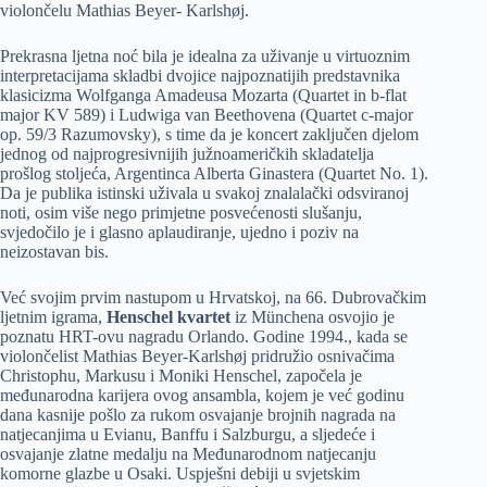
violončelu Mathias Beyer- Karlshøj.
Prekrasna ljetna noć bila je idealna za uživanje u virtuoznim
interpretacijama skladbi dvojice najpoznatijih predstavnika
klasicizma Wolfganga Amadeusa Mozarta (Quartet in b-flat
major KV 589) i Ludwiga van Beethovena (Quartet c-major
op. 59/3 Razumovsky), s time da je koncert zaključen djelom
jednog od najprogresivnijih južnoameričkih skladatelja
prošlog stoljeća, Argentinca Alberta Ginastera (Quartet No. 1).
Da je publika istinski uživala u svakoj znalalački odsviranoj
noti, osim više nego primjetne posvećenosti slušanju,
svjedočilo je i glasno aplaudiranje, ujedno i poziv na
neizostavan bis.
Već svojim prvim nastupom u Hrvatskoj, na 66. Dubrovačkim
ljetnim igrama,
Henschel kvartet
iz Münchena osvojio je
poznatu HRT-ovu nagradu Orlando. Godine 1994., kada se
violončelist Mathias Beyer-Karlshøj pridružio osnivačima
Christophu, Markusu i Moniki Henschel, započela je
međunarodna karijera ovog ansambla, kojem je već godinu
dana kasnije pošlo za rukom osvajanje brojnih nagrada na
natjecanjima u Evianu, Banffu i Salzburgu, a sljedeće i
osvajanje zlatne medalju na Međunarodnom natjecanju
komorne glazbe u Osaki. Uspješni debiji u svjetskim