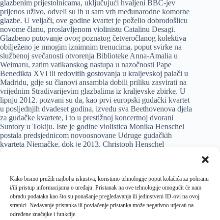
glazbenim prijestolnicama, uključujući hvaljeni BBC-jev
prijenos uživo, odveli su ih u sam vrh međunarodne komorne
glazbe. U veljači, ove godine kvartet je poželio dobrodošlicu
novome članu, proslavljenom violinistu Catalinu Desagi.
Glazbeno putovanje ovog poznatog četveročlanog kolektiva
obilježeno je mnogim iznimnim trenucima, poput svirke na
službenoj svečanosti otvorenja Biblioteke Anna-Amalia u
Weimaru, zatim vatikanskog nastupa u nazočnosti Pape
Benedikta XVI ili redovitih gostovanja u kraljevskoj palači u
Madridu, gdje su članovi ansambla dobili priliku zasvirati na
vrijednim Stradivarijevim glazbalima iz kraljevske zbirke. U
lipnju 2012. pozvani su da, kao prvi europski gudački kvartet
u posljednjih dvadeset godina, izvedu sva Beethovenova djela
za gudačke kvartete, i to u prestižnoj koncertnoj dvorani
Suntory u Tokiju. Iste je godine violistica Monika Henschel
postala predsjednicom novoosnovane Udruge gudačkih
kvarteta Njemačke, dok je 2013. Christoph Henschel
imenovan počasnim profesorom na Sveučilištu u Augsburgu.
Među najvažnija zbivanja u prošloj i tekućoj sezoni ubrajaju
se njihovi nastupi u Londonu, Amsterdamu, New Yorku,
Kako bismo pružili najbolja iskustva, koristimo tehnologije poput kolačića za pohranu
Washingtonu, Yokohami i Tokiju. Snimke kvarteta dosad su
i/ili pristup informacijama o uređaju. Pristanak na ove tehnologije omogućit će nam
nagrađivane brojnim nagradama, uključujući i onu njemačke
obradu podataka kao što su ponašanje pregledavanja ili jedinstveni ID-ovi na ovoj
kritike – Preis der Deutschen Schallplattenkritik. Njihove
stranici. Nedavanje pristanka ili povlačenje pristanka može negativno utjecati na
nosače zvuka redovito preporučuju ugledne tiskovine, kao što
određene značajke i funkcije.
su Gramophone Magazine, The Sunday Times ili Süddeutsche