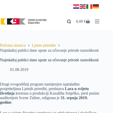
0,00
€
Početna stranica
Ljetne priredbe
Najmlađoj publici dane upute za očuvanje prirode raznolikosti
Najmlađoj publici dane upute za očuvanje prirode raznolikosti
01.08.2019
Drugi ovogodišnji program namijenjen najmlađim
posjetiteljima Ljetnih priredbi, predstava
Lara u svijetu
životinja
kreirana u produkciji Kazališta Smješko, pred punim
auditorijem Scene Zidine, odigrana je
31. srpnja 2019.
godine
.
Lara u svijetu životinja predstava je edukativnog i ekološkog