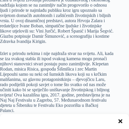
sadržaja kojom se na zanimljiv način progovorilo o odnosu
ljudi i prirode te najmlađu publiku kroz igru upoznalo sa
svijetom domaćih autohtonih i zaštićenih životinjskih i biljnih
vrsta. U ovoj dinamičnoj predstavi, autora Hrvoja Zalara i
redateljice Ivane Boban, simpatične ljudske i životinjske
likove utjelovili su: Vini Jurčić, Robert Španić i Marija Šegvić.
Glazbu potpisuje Damir Šimunović, a scenografiju i kostime
Zdravka Ivandija Kirigin.
Izlet u prirodu nekima i nije najdraža stvar na svijetu. Ali, kada
se iza svakog stabla ili ispod svakog kamena mogu pronaći
njihovi stanovnici stvari postaju puno zanimljivije. Klepetan
Rodan, misica Risica, gospođa Šišmišica i zec Martin
Lijepouhi samo su neki od šumskih likova koji su s krčkim
mališanima, uz glavnu protagonistkinju – djevojčicu Laru,
rado podijelili pokoji savjet o tome što svatko od nas može
učiniti kako bi se spriječilo uništavanje životinjskog i biljnog
svijeta! Ova kazališna igra, 2017. godine, predstavljena je na
Naj Naj Festivalu u Zagrebu, 57. Međunarodnom festivalu
djeteta u Šibeniku te Festivalu Eko pozorišta u Bačkoj
Palanci.
Dječji kazališni program 63. Ljetnih priredbi nastavlja se već
17. kolovoza (s početkom u 20.00 sati) kada najmlađe