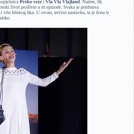
 uspješnica
Preko veze
i
Vla Vla Vlajland
. Naime, lik
enski život proživio u tri epizode. Svaka je predstava
i vrlo bliskog lika. U ovom, trećem nastavku, ta je
žena iz
vatske.