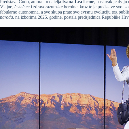
Predstava Čudo, autora i redatelja
Ivana Lea Leme
, nastavak je dviju
Vlajne, čistačice i zdravorazumske heroine, kroz te je predstave svoj sc
fabularno autonomna, a sve skupa prate svojevrsnu evoluciju tog public
naroda
, na izborima 2025. godine, postala predsjednica Republike Hr