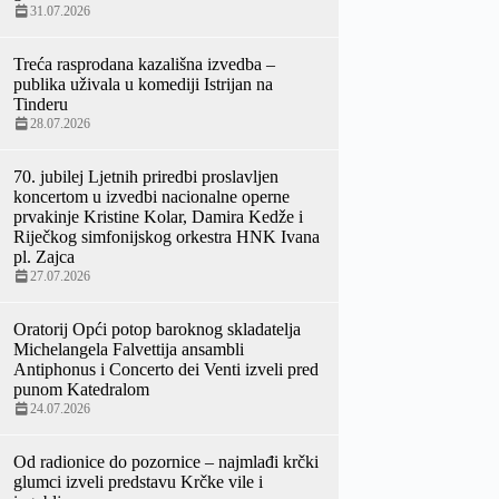
31.07.2026
Treća rasprodana kazališna izvedba –
publika uživala u komediji Istrijan na
Tinderu
28.07.2026
70. jubilej Ljetnih priredbi proslavljen
koncertom u izvedbi nacionalne operne
prvakinje Kristine Kolar, Damira Kedže i
Riječkog simfonijskog orkestra HNK Ivana
pl. Zajca
27.07.2026
Oratorij Opći potop baroknog skladatelja
Michelangela Falvettija ansambli
Antiphonus i Concerto dei Venti izveli pred
punom Katedralom
24.07.2026
Od radionice do pozornice – najmlađi krčki
glumci izveli predstavu Krčke vile i