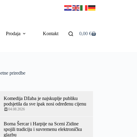
Prodaja
Kontakt
0,00
€
etne priredbe
Komedija Džaba je najskuplje publiku
podsjetila da sve ipak nosi određenu cijenu
04.08.2026
Borna Šercar i Harpije na Sceni Zidine
spojili tradiciju i suvremenu elektroničku
glazbu