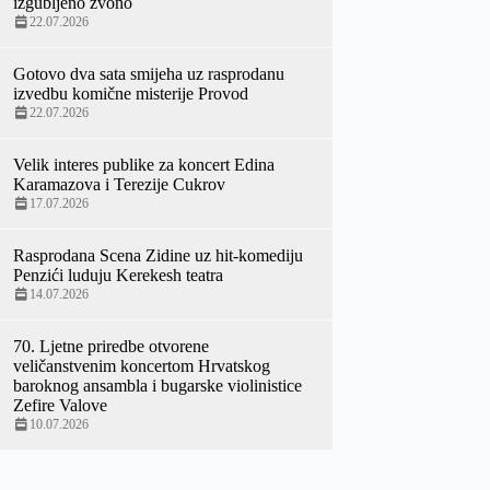
izgubljeno zvono
22.07.2026
Gotovo dva sata smijeha uz rasprodanu
izvedbu komične misterije Provod
22.07.2026
Velik interes publike za koncert Edina
Karamazova i Terezije Cukrov
17.07.2026
Rasprodana Scena Zidine uz hit-komediju
Penzići luduju Kerekesh teatra
14.07.2026
70. Ljetne priredbe otvorene
veličanstvenim koncertom Hrvatskog
baroknog ansambla i bugarske violinistice
Zefire Valove
10.07.2026