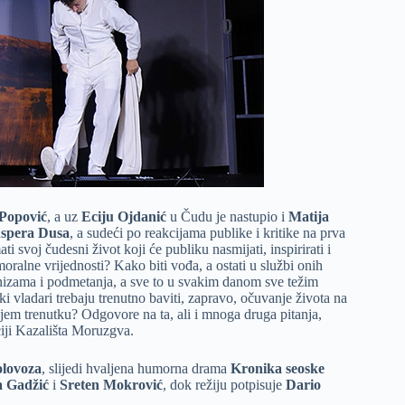
 Popović
, a uz
Eciju Ojdanić
u Čudu je nastupio i
Matija
spera Dusa
, a sudeći po reakcijama publike i kritike na prva
svoj čudesni život koji će publiku nasmijati, inspirirati i
moralne vrijednosti? Kako biti vođa, a ostati u službi onih
gonizama i podmetanja, a sve to u svakim danom sve težim
i vladari trebaju trenutno baviti, zapravo, očuvanje života na
ijem trenutku? Odgovore na ta, ali i mnoga druga pitanja,
ciji Kazališta Moruzgva.
olovoza
, slijedi hvaljena humorna drama
Kronika seoske
 Gadžić
i
Sreten Mokrović
, dok režiju potpisuje
Dario