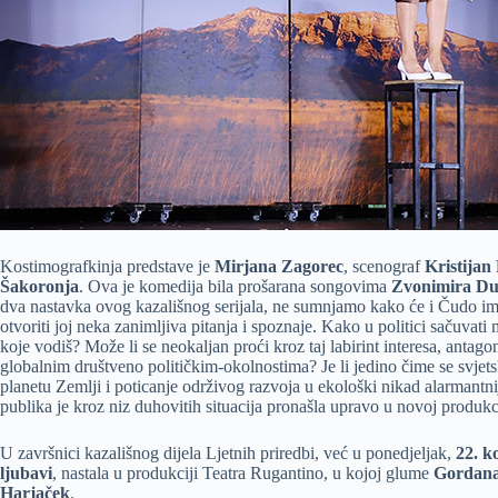
Kostimografkinja predstave je
Mirjana Zagorec
, scenograf
Kristijan
Šakoronja
. Ova je komedija bila prošarana songovima
Zvonimira Du
dva nastavka ovog kazališnog serijala, ne sumnjamo kako će i Čudo imati 
otvoriti joj neka zanimljiva pitanja i spoznaje. Kako u politici sačuvati 
koje vodiš? Može li se neokaljan proći kroz taj labirint interesa, anta
globalnim društveno političkim-okolnostima? Je li jedino čime se svjetsk
planetu Zemlji i poticanje održivog razvoja u ekološki nikad alarmantn
publika je kroz niz duhovitih situacija pronašla upravo u novoj produk
U završnici kazališnog dijela Ljetnih priredbi, već u ponedjeljak,
22. k
ljubavi
, nastala u produkciji Teatra Rugantino, u kojoj glume
Gordana
Harjaček
.