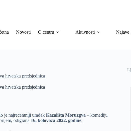
četna
Novosti
O centru
Aktivnosti
Najave
Lj
ova hrvatska predsjednica
ova hrvatska predsjednica
o je najrecentniji uradak
Kazališta Moruzgva
– komediju
torijem, odigrana
16. kolovoza 2022. godine
.