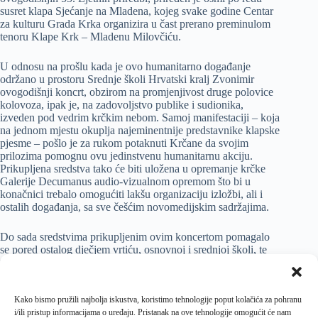
susret klapa Sjećanje na Mladena, kojeg svake godine Centar
za kulturu Grada Krka organizira u čast prerano preminulom
tenoru Klape Krk – Mladenu Milovčiću.
U odnosu na prošlu kada je ovo humanitarno događanje
održano u prostoru Srednje školi Hrvatski kralj Zvonimir
ovogodišnji koncrt, obzirom na promjenjivost druge polovice
kolovoza, ipak je, na zadovoljstvo publike i sudionika,
izveden pod vedrim krčkim nebom. Samoj manifestaciji – koja
na jednom mjestu okuplja najeminentnije predstavnike klapske
pjesme – pošlo je za rukom potaknuti Krčane da svojim
prilozima pomognu ovu jedinstvenu humanitarnu akciju.
Prikupljena sredstva tako će biti uložena u opremanje krčke
Galerije Decumanus audio-vizualnom opremom što bi u
konačnici trebalo omogućiti lakšu organizaciju izložbi, ali i
ostalih događanja, sa sve češćim novomedijskim sadržajima.
Do sada sredstvima prikupljenim ovim koncertom pomagalo
se pored ostalog dječjem vrtiću, osnovnoj i srednjoj školi, te
pripremanju ciklusa vrijednih slikovnica s krčkim pričama i
legendama pod nazivom Vejske povede. Izvedbom klapskih
evergreena svoju počast Mladenu Milovčiću odalo je osam
Kako bismo pružili najbolja iskustva, koristimo tehnologije poput kolačića za pohranu
domaćih i inozemnih klapa, i to redom: Klapa Rašketa (m),
i/ili pristup informacijama o uređaju. Pristanak na ove tehnologije omogućit će nam
Klapa Kirice (ž), Klapa Volta (ž), Klapa Tić (m), Klapa Teha