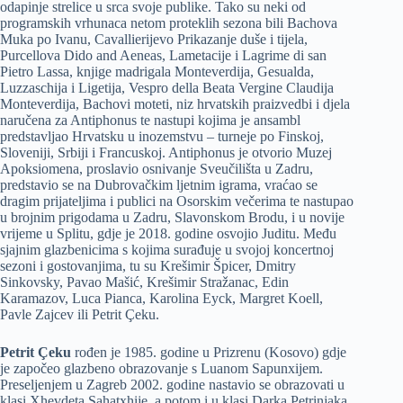
odapinje strelice u srca svoje publike. Tako su neki od
programskih vrhunaca netom proteklih sezona bili Bachova
Muka po Ivanu, Cavallierijevo Prikazanje duše i tijela,
Purcellova Dido and Aeneas, Lametacije i Lagrime di san
Pietro Lassa, knjige madrigala Monteverdija, Gesualda,
Luzzaschija i Ligetija, Vespro della Beata Vergine Claudija
Monteverdija, Bachovi moteti, niz hrvatskih praizvedbi i djela
naručena za Antiphonus te nastupi kojima je ansambl
predstavljao Hrvatsku u inozemstvu – turneje po Finskoj,
Sloveniji, Srbiji i Francuskoj. Antiphonus je otvorio Muzej
Apoksiomena, proslavio osnivanje Sveučilišta u Zadru,
predstavio se na Dubrovačkim ljetnim igrama, vraćao se
dragim prijateljima i publici na Osorskim večerima te nastupao
u brojnim prigodama u Zadru, Slavonskom Brodu, i u novije
vrijeme u Splitu, gdje je 2018. godine osvojio Juditu. Među
sjajnim glazbenicima s kojima surađuje u svojoj koncertnoj
sezoni i gostovanjima, tu su Krešimir Špicer, Dmitry
Sinkovsky, Pavao Mašić, Krešimir Stražanac, Edin
Karamazov, Luca Pianca, Karolina Eyck, Margret Koell,
Pavle Zajcev ili Petrit Çeku.
Petrit Çeku
rođen je 1985. godine u Prizrenu (Kosovo) gdje
je započeo glazbeno obrazovanje s Luanom Sapunxijem.
Preseljenjem u Zagreb 2002. godine nastavio se obrazovati u
klasi Xhevdeta Sahatxhije, a potom i u klasi Darka Petrinjaka