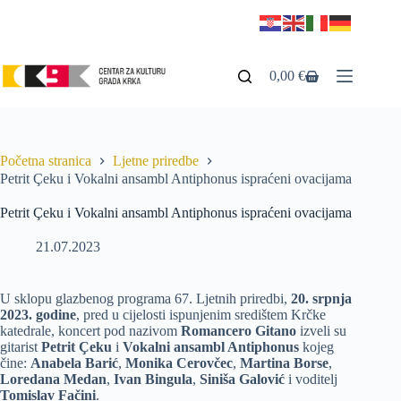
0,00
€
Početna stranica
Ljetne priredbe
Petrit Çeku i Vokalni ansambl Antiphonus ispraćeni ovacijama
Petrit Çeku i Vokalni ansambl Antiphonus ispraćeni ovacijama
21.07.2023
U sklopu glazbenog programa 67. Ljetnih priredbi,
20. srpnja
2023. godine
, pred u cijelosti ispunjenim središtem Krčke
katedrale, koncert pod nazivom
Romancero Gitano
izveli su
gitarist
Petrit Çeku
i
Vokalni ansambl Antiphonus
kojeg
čine:
Anabela Barić
,
Monika Cerovčec
,
Martina Borse
,
Loredana Medan
,
Ivan Bingula
,
Siniša Galović
i voditelj
Tomislav Fačini
.