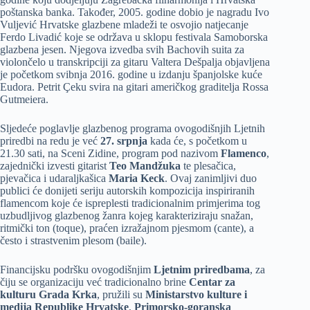
poštanska banka. Također, 2005. godine dobio je nagradu Ivo
Vuljević Hrvatske glazbene mladeži te osvojio natjecanje
Ferdo Livadić koje se održava u sklopu festivala Samoborska
glazbena jesen. Njegova izvedba svih Bachovih suita za
violončelo u transkripciji za gitaru Valtera Dešpalja objavljena
je početkom svibnja 2016. godine u izdanju španjolske kuće
Eudora. Petrit Çeku svira na gitari američkog graditelja Rossa
Gutmeiera.
Sljedeće poglavlje glazbenog programa ovogodišnjih Ljetnih
priredbi na redu je već
27. srpnja
kada će, s početkom u
21.30 sati, na Sceni Zidine, program pod nazivom
Flamenco
,
zajednički izvesti gitarist
Teo Mandžuka
te plesačica,
pjevačica i udaraljkašica
Maria Keck
. Ovaj zanimljivi duo
publici će donijeti seriju autorskih kompozicija inspiriranih
flamencom koje će ispreplesti tradicionalnim primjerima tog
uzbudljivog glazbenog žanra kojeg karakteriziraju snažan,
ritmički ton (toque), praćen izražajnom pjesmom (cante), a
često i strastvenim plesom (baile).
Financijsku podršku ovogodišnjim
Ljetnim priredbama
, za
čiju se organizaciju već tradicionalno brine
Centar za
kulturu Grada Krka
, pružili su
Ministarstvo kulture i
medija Republike Hrvatske
,
Primorsko-goranska