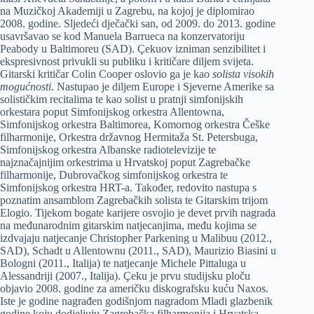
na Muzičkoj Akademiji u Zagrebu, na kojoj je diplomirao
2008. godine. Sljedeći dječački san, od 2009. do 2013. godine
usavršavao se kod Manuela Barrueca na konzervatoriju
Peabody u Baltimoreu (SAD). Çekuov izniman senzibilitet i
ekspresivnost privukli su publiku i kritičare diljem svijeta.
Gitarski kritičar Colin Cooper oslovio ga je kao
solista visokih
mogućnosti
. Nastupao je diljem Europe i Sjeverne Amerike sa
solističkim recitalima te kao solist u pratnji simfonijskih
orkestara poput Simfonijskog orkestra Allentowna,
Simfonijskog orkestra Baltimorea, Komornog orkestra Češke
filharmonije, Orkestra državnog Hermitaža St. Petersbuga,
Simfonijskog orkestra Albanske radiotelevizije te
najznačajnijim orkestrima u Hrvatskoj poput Zagrebačke
filharmonije, Dubrovačkog simfonijskog orkestra te
Simfonijskog orkestra HRT-a. Također, redovito nastupa s
poznatim ansamblom Zagrebačkih solista te Gitarskim trijom
Elogio. Tijekom bogate karijere osvojio je devet prvih nagrada
na međunarodnim gitarskim natjecanjima, među kojima se
izdvajaju natjecanje Christopher Parkening u Malibuu (2012.,
SAD), Schadt u Allentownu (2011., SAD), Maurizio Biasini u
Bologni (2011., Italija) te natjecanje Michele Pittaluga u
Alessandriji (2007., Italija). Çeku je prvu studijsku ploču
objavio 2008. godine za američku diskografsku kuću Naxos.
Iste je godine nagrađen godišnjom nagradom Mladi glazbenik
godine koju dodjeljuju Zagrebačka filharmonija i Hrvatska