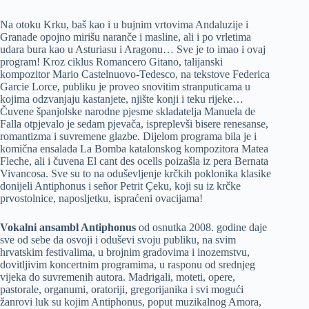
Na otoku Krku, baš kao i u bujnim vrtovima Andaluzije i
Granade opojno mirišu naranče i masline, ali i po vrletima
udara bura kao u Asturiasu i Aragonu… Sve je to imao i ovaj
program! Kroz ciklus Romancero Gitano, talijanski
kompozitor Mario Castelnuovo-Tedesco, na tekstove Federica
Garcie Lorce, publiku je proveo snovitim stranputicama u
kojima odzvanjaju kastanjete, njište konji i teku rijeke…
Čuvene španjolske narodne pjesme skladatelja Manuela de
Falla otpjevalo je sedam pjevača, ispreplevši bisere renesanse,
romantizma i suvremene glazbe. Dijelom programa bila je i
komična ensalada La Bomba katalonskog kompozitora Matea
Fleche, ali i čuvena El cant des ocells poizašla iz pera Bernata
Vivancosa. Sve su to na oduševljenje krčkih poklonika klasike
donijeli Antiphonus i señor Petrit Çeku, koji su iz krčke
prvostolnice, naposljetku, ispraćeni ovacijama!
Vokalni ansambl Antiphonus
od osnutka 2008. godine daje
sve od sebe da osvoji i oduševi svoju publiku, na svim
hrvatskim festivalima, u brojnim gradovima i inozemstvu,
dovitljivim koncertnim programima, u rasponu od srednjeg
vijeka do suvremenih autora. Madrigali, moteti, opere,
pastorale, organumi, oratoriji, gregorijanika i svi mogući
žanrovi luk su kojim Antiphonus, poput muzikalnog Amora,