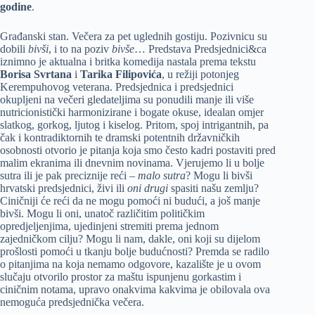
godine
.
Građanski stan. Večera za pet uglednih gostiju. Pozivnicu su
dobili
bivši
, i to na poziv
bivše
… Predstava Predsjednici&ca
iznimno je aktualna i britka komedija nastala prema tekstu
Borisa Svrtana
i
Tarika Filipovića
, u režiji potonjeg
Kerempuhovog veterana. Predsjednica i predsjednici
okupljeni na večeri gledateljima su ponudili manje ili više
nutricionistički harmonizirane i bogate okuse, idealan omjer
slatkog, gorkog, ljutog i kiselog. Pritom, spoj intrigantnih, pa
čak i kontradiktornih te dramski potentnih državničkih
osobnosti otvorio je pitanja koja smo često kadri postaviti pred
malim ekranima ili dnevnim novinama. Vjerujemo li u bolje
sutra ili je pak preciznije reći –
malo sutra
? Mogu li bivši
hrvatski predsjednici, živi ili
oni drugi
spasiti našu zemlju?
Ciničniji će reći da ne mogu pomoći ni budući, a još manje
bivši. Mogu li oni, unatoč različitim političkim
opredjeljenjima, ujedinjeni stremiti prema jednom
zajedničkom cilju? Mogu li nam, dakle, oni koji su dijelom
prošlosti pomoći u tkanju bolje budućnosti? Premda se radilo
o pitanjima na koja nemamo odgovore, kazalište je u ovom
slučaju otvorilo prostor za maštu ispunjenu gorkastim i
ciničnim notama, upravo onakvima kakvima je obilovala ova
nemoguća predsjednička večera.