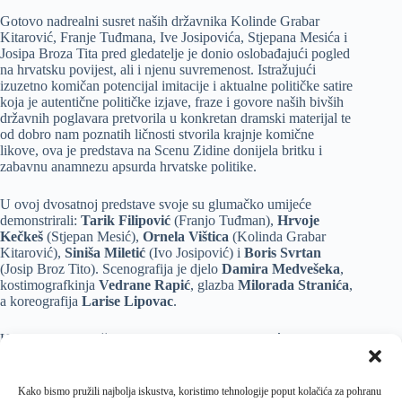
Gotovo nadrealni susret naših državnika Kolinde Grabar
Kitarović, Franje Tuđmana, Ive Josipovića, Stjepana Mesića i
Josipa Broza Tita pred gledatelje je donio oslobađajući pogled
na hrvatsku povijest, ali i njenu suvremenost. Istražujući
izuzetno komičan potencijal imitacije i aktualne političke satire
koja je autentične političke izjave, fraze i govore naših bivših
državnih poglavara pretvorila u konkretan dramski materijal te
od dobro nam poznatih ličnosti stvorila krajnje komične
likove, ova je predstava na Scenu Zidine donijela britku i
zabavnu anamnezu apsurda hrvatske politike.
U ovoj dvosatnoj predstave svoje su glumačko umijeće
demonstrirali:
Tarik Filipović
(Franjo Tuđman),
Hrvoje
Kečkeš
(Stjepan Mesić),
Ornela Vištica
(Kolinda Grabar
Kitarović),
Siniša Miletić
(Ivo Josipović) i
Boris Svrtan
(Josip Broz Tito). Scenografija je djelo
Damira Medvešeka
,
kostimografkinja
Vedrane Rapić
, glazba
Milorada Stranića
,
a koreografija
Larise Lipovac
.
U nastavku kazališnog dijela Ljetnih priredbi, već u srijedu,
21. srpnja, slijedi predstava za djecu Plačko Kazališta Mala
scena, a u ponedjeljak, 26. srpnja, komedija Fešta Teatra Exit.
Kako bismo pružili najbolja iskustva, koristimo tehnologije poput kolačića za pohranu