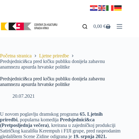
0,00
€
Početna stranica
Ljetne priredbe
Predsjednici&ca pred krčku publiku donijela zabavnu
anamnezu apsurda hrvatske politike
Predsjednici&ca pred krčku publiku donijela zabavnu
anamnezu apsurda hrvatske politike
20.07.2021
U novom poglavlju dramskog programa
65. Ljetnih
priredbi
, popularna komedija
Predsjednici&ca
(Pretposljednja večera)
, kreirana u zajedničkoj produkciji
Satiričkog kazališta Kerempuh i FIJI grupe, pred rasprodanim
gledalištem Scene Zidine odigrana je
19. srpnja 2021.