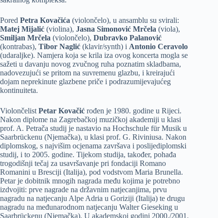
Pored
Petra Kovačića
(violončelo), u ansamblu su svirali:
Matej Mijalić
(violina),
Jasna Simonović Mrčela
(viola),
Smiljan Mrčela
(violončelo),
Dubravko Palanović
(kontrabas),
Tibor Naglić
(klavir/synth) i
Antonio Ceravolo
(udaraljke). Namjera koja se krila iza ovog koncerta mogla se
sažeti u davanju novog zvučnog ruha poznatim skladbama,
nadovezujući se pritom na suvremenu glazbu, i kreirajući
dojam neprekinute glazbene priče i podrazumijevajućeg
kontinuiteta.
Violončelist
Petar Kovačić
rođen je 1980. godine u Rijeci.
Nakon diplome na Zagrebačkoj muzičkoj akademiji u klasi
prof. A. Petrača studij je nastavio na Hochschule für Musik u
Saarbrückenu (Njemačka), u klasi prof. G. Riviniusa. Nakon
diplomskog, s najvišim ocjenama završava i poslijediplomski
studij, i to 2005. godine. Tijekom studija, također, pohađa
trogodišnji tečaj za usavršavanje pri fondaciji Romano
Romanini u Bresciji (Italija), pod vodstvom Maria Brunella.
Petar je dobitnik mnogih nagrada među kojima je potrebno
izdvojiti: prve nagrade na državnim natjecanjima, prvu
nagradu na natjecanju Alpe Adria u Goriziji (Italija) te drugu
nagradu na međunarodnom natjecanju Walter Gieseking u
Saarbrückenu (Njemačka). U akademskoj godini 2000./2001.