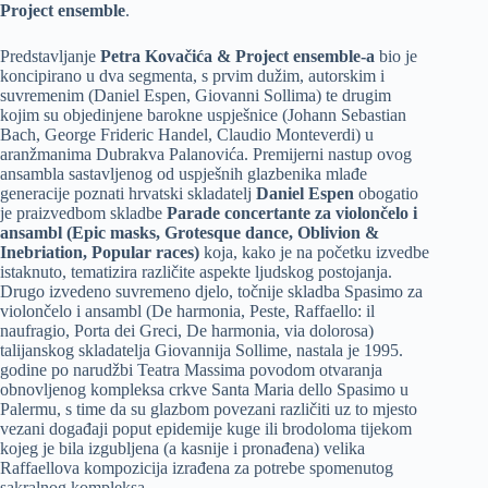
Project ensemble
.
Predstavljanje
Petra Kovačića & Project ensemble-a
bio je
koncipirano u dva segmenta, s prvim dužim, autorskim i
suvremenim (Daniel Espen, Giovanni Sollima) te drugim
kojim su objedinjene barokne uspješnice (Johann Sebastian
Bach, George Frideric Handel, Claudio Monteverdi) u
aranžmanima Dubrakva Palanovića. Premijerni nastup ovog
ansambla sastavljenog od uspješnih glazbenika mlađe
generacije poznati hrvatski skladatelj
Daniel Espen
obogatio
je praizvedbom skladbe
Parade concertante za violončelo i
ansambl (Epic masks, Grotesque dance, Oblivion &
Inebriation, Popular races)
koja, kako je na početku izvedbe
istaknuto, tematizira različite aspekte ljudskog postojanja.
Drugo izvedeno suvremeno djelo, točnije skladba Spasimo za
violončelo i ansambl (De harmonia, Peste, Raffaello: il
naufragio, Porta dei Greci, De harmonia, via dolorosa)
talijanskog skladatelja Giovannija Sollime, nastala je 1995.
godine po narudžbi Teatra Massima povodom otvaranja
obnovljenog kompleksa crkve Santa Maria dello Spasimo u
Palermu, s time da su glazbom povezani različiti uz to mjesto
vezani događaji poput epidemije kuge ili brodoloma tijekom
kojeg je bila izgubljena (a kasnije i pronađena) velika
Raffaellova kompozicija izrađena za potrebe spomenutog
sakralnog kompleksa.