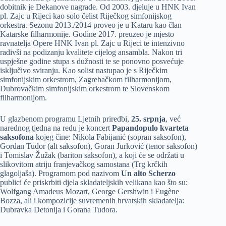
dobitnik je Dekanove nagrade. Od 2003. djeluje u HNK Ivan
pl. Zajc u Rijeci kao solo čelist Riječkog simfonijskog
orkestra. Sezonu 2013./2014 proveo je u Kataru kao član
Katarske filharmonije. Godine 2017. preuzeo je mjesto
ravnatelja Opere HNK Ivan pl. Zajc u Rijeci te intenzivno
radivši na podizanju kvalitete cijelog ansambla. Nakon tri
uspješne godine stupa s dužnosti te se ponovno posvećuje
isključivo sviranju. Kao solist nastupao je s Riječkim
simfonijskim orkestrom, Zagrebačkom filharmonijom,
Dubrovačkim simfonijskim orkestrom te Slovenskom
filharmonijom.
U glazbenom programu Ljetnih priredbi,
25. srpnja
, već
narednog tjedna na redu je koncert
Papandopulo kvarteta
saksofona
kojeg čine: Nikola Fabijanić (sopran saksofon),
Gordan Tudor (alt saksofon), Goran Jurković (tenor saksofon)
i Tomislav Žužak (bariton saksofon), a koji će se održati u
slikovitom atriju franjevačkog samostana (Trg krčkih
glagoljaša). Programom pod nazivom
Un alto Scherzo
publici će priskrbiti djela skladateljskih velikana kao što su:
Wolfgang Amadeus Mozart, George Gershwin i Eugène
Bozza, ali i kompozicije suvremenih hrvatskih skladatelja:
Dubravka Detonija i Gorana Tudora.