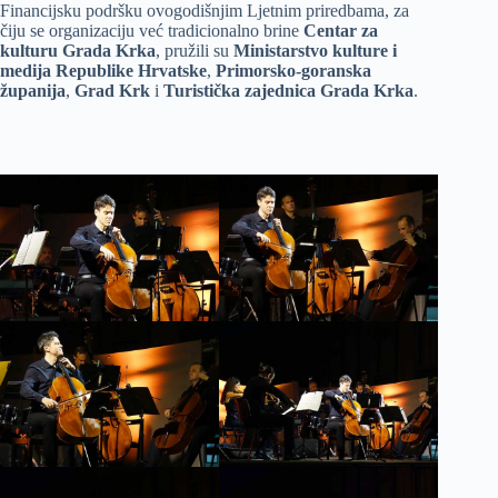
Financijsku podršku ovogodišnjim Ljetnim priredbama, za
čiju se organizaciju već tradicionalno brine
Centar za
kulturu Grada Krka
, pružili su
Ministarstvo kulture i
medija Republike Hrvatske
,
Primorsko-goranska
županija
,
Grad Krk
i
Turistička zajednica Grada Krka
.