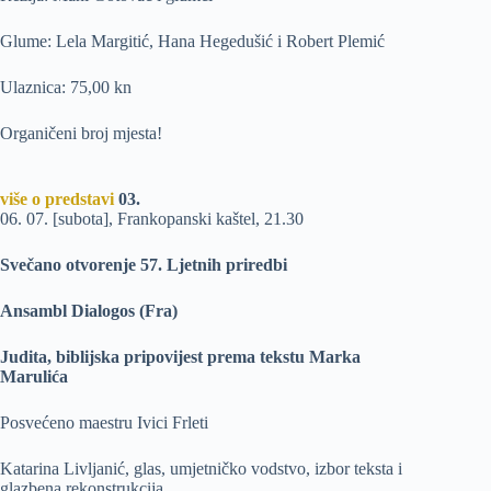
Glume: Lela Margitić, Hana Hegedušić i Robert Plemić
Ulaznica: 75,00 kn
Organičeni broj mjesta!
više o predstavi
03.
06. 07. [subota], Frankopanski kaštel, 21.30
Svečano otvorenje 57. Ljetnih priredbi
Ansambl Dialogos (Fra)
Judita, biblijska pripovijest prema tekstu Marka
Marulića
Posvećeno maestru Ivici Frleti
Katarina Livljanić, glas, umjetničko vodstvo, izbor teksta i
glazbena rekonstrukcija