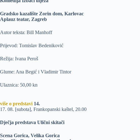
Komedija Izbaci uljeza
Gradsko kazalište Zorin dom, Karlovac
Aplauz teatar, Zagreb
Autor teksta: Bill Manhoff
Prijevod: Tomislav Bedeniković
Režija: Ivana Peroš
Glume: Ana Begić i Vladimir Tintor
Ulaznica: 50,00 kn
više o predstavi
14.
17. 08. [subota], Frankopanski kaštel, 20.00
Dječja predstava Ulični skitači
Scena Gorica, Velika Gorica