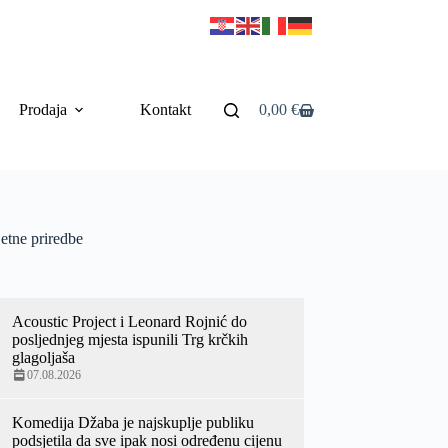
Prodaja
Kontakt
0,00
€
etne priredbe
Acoustic Project i Leonard Rojnić do
posljednjeg mjesta ispunili Trg krčkih
glagoljaša
07.08.2026
Komedija Džaba je najskuplje publiku
podsjetila da sve ipak nosi određenu cijenu