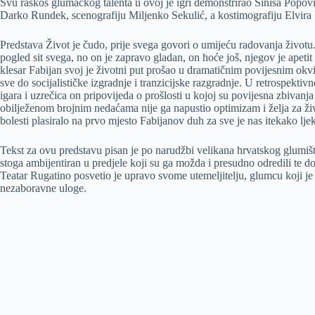
Svu raskoš glumačkog talenta u ovoj je igri demonstrirao Siniša Pop
Darko Rundek, scenografiju Miljenko Sekulić, a kostimografiju Elvira 
Predstava Život je čudo, prije svega govori o umijeću radovanja životu
pogled sit svega, no on je zapravo gladan, on hoće još, njegov je apetit 
klesar Fabijan svoj je životni put prošao u dramatičnim povijesnim okvi
sve do socijalističke izgradnje i tranzicijske razgradnje. U retrospektiv
igara i uzrečica on pripovijeda o prošlosti u kojoj su povijesna zbivanj
obilježenom brojnim nedaćama nije ga napustio optimizam i želja za živ
bolesti plasiralo na prvo mjesto Fabijanov duh za sve je nas itekako lje
Tekst za ovu predstavu pisan je po narudžbi velikana hrvatskog glumišt
stoga ambijentiran u predjele koji su ga možda i presudno odredili te 
Teatar Rugatino posvetio je upravo svome utemeljitelju, glumcu koji je du
nezaboravne uloge.