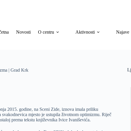
četna
Novosti
O centru
Aktivnosti
Najave
Lj
mizma | Grad Krk
ja 2015. godine, na Sceni Zide, iznova imala priliku
svakodnevica mjesto je ustupila životnom optimizmu. Riječ
staloj prema tekstu književnika Ivice Ivaniševića.