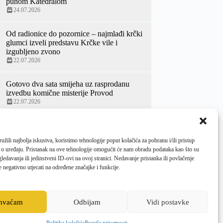
punom Katedralom
24.07.2026
Od radionice do pozornice – najmlađi krčki
glumci izveli predstavu Krčke vile i
izgubljeno zvono
22.07.2026
Gotovo dva sata smijeha uz rasprodanu
izvedbu komične misterije Provod
22.07.2026
Velik interes publike za koncert Edina
Karamazova i Terezije Cukrov
žili najbolja iskustva, koristimo tehnologije poput kolačića za pohranu i/ili pristup
17.07.2026
 o uređaju. Pristanak na ove tehnologije omogućit će nam obradu podataka kao što su
ledavanja ili jedinstveni ID-ovi na ovoj stranici. Nedavanje pristanka ili povlačenje
Rasprodana Scena Zidine uz hit-komediju
 negativno utjecati na određene značajke i funkcije.
Penzići luduju Kerekesh teatra
14.07.2026
ihvaćam
Odbijam
Vidi postavke