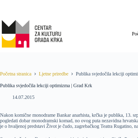
Po
Početna stranica
Ljetne priredbe
Publika svjedočila lekciji opti
Publika svjedočila lekciji optimizma | Grad Krk
14.07.2015
Nakon komične monodrame Bankar anarhista, krčka je publika, 13. srpn
pogledati dobar monodramski komad, no ovog puta nezavidna hrvatska 
je o hvaljenoj predstavi Život je čudo, zagrebačkog Teatra Rugatino, na