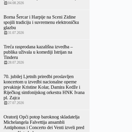
04.08.2026
Borna Šercar i Harpije na Sceni Zidine
spojili tradiciju i suvremenu elektroničku
glazbu
31.07.2026
Treća rasprodana kazališna izvedba –
publika uživala u komediji Istrijan na
Tinderu
28.07.2026
70. jubilej Ljetnih priredbi proslavljen
koncertom u izvedbi nacionalne operne
prvakinje Kristine Kolar, Damira Kedže i
Riječkog simfonijskog orkestra HNK Ivana
pl. Zajca
27.07.2026
Oratorij Opći potop baroknog skladatelja
Michelangela Falvettija ansambli
Antiphonus i Concerto dei Venti izveli pred