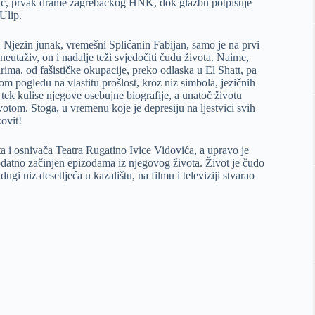
ović, prvak drame zagrebačkog HNK, dok glazbu potpisuje
Ulip.
. Njezin junak, vremešni Splićanin Fabijan, samo je na prvi
neutaživ, on i nadalje teži svjedočiti čudu života. Naime,
rima, od fašističke okupacije, preko odlaska u El Shatt, pa
nom pogledu na vlastitu prošlost, kroz niz simbola, jezičnih
a tek kulise njegove osebujne biografije, a unatoč životu
otom. Stoga, u vremenu koje je depresiju na ljestvici svih
kovit!
a i osnivača Teatra Rugatino Ivice Vidovića, a upravo je
dodatno začinjen epizodama iz njegovog života. Život je čudo
gi niz desetljeća u kazalištu, na filmu i televiziji stvarao