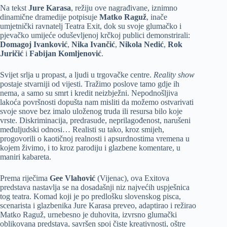
Na tekst
Jure Karasa
, režiju ove nagrađivane, iznimno
dinamične dramedije potpisuje
Matko Raguž
, inače
umjetnički ravnatelj Teatra Exit, dok su svoje glumačko i
pjevačko umijeće oduševljenoj krčkoj publici demonstrirali:
Domagoj Ivanković
,
Nika Ivančić
,
Nikola Nedić
,
Rok
Juričić
i
Fabijan Komljenović
.
Svijet srlja u propast, a ljudi u trgovačke centre.
Reality show
postaje stvarniji od vijesti. Tražimo poslove tamo gdje ih
nema, a samo su smrt i kredit neizbježni. Nepodnošljiva
lakoća površnosti dopušta nam misliti da možemo ostvarivati
svoje snove bez imalo uloženog truda ili resursa bilo koje
vrste. Diskriminacija, predrasude, neprilagođenost, narušeni
međuljudski odnosi… Realisti su tako, kroz smijeh,
progovorili o kaotičnoj realnosti i apsurdnostima vremena u
kojem živimo, i to kroz parodiju i glazbene komentare, u
maniri kabareta.
Prema riječima
Gee Vlahović
(Vijenac), ova Exitova
predstava nastavlja se na dosadašnji niz najvećih uspješnica
tog teatra. Komad koji je po predlošku slovenskog pisca,
scenarista i glazbenika Jure Karasa preveo, adaptirao i režirao
Matko Raguž, urnebesno je duhovita, izvrsno glumački
oblikovana predstava, savršen spoj čiste kreativnosti, oštre