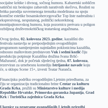
socijalne kritike i divnog, sočnog humora. Kabaretski uobličen
satirični niz beskrajno zabavnih narativnih skečeva, Realisti su
britka parodija suvremenoga trenutka modelirana na spoju
komične estetike bosanskohercegovačke Top liste nadrealista i
ekspresivnog, nesputanog, politički nekorektnog
montipajtonovskog humora, koja pozornicu pretvara u poligon
ozbiljnog društvenokritičkog teatarskog angažmana.
Ovog tjedna,
02. kolovoza 2023. godine
, kazališni dio
festivala nastavlja se pretposljednjim ovogodišnjim
programom namijenjenim najmlađim poklonicima kazališta,
odnosno maštovitom predstavom
Vuk i sedmi kozlić
čiju
produkciju potpisuje Kazališna družina Ivana Brlić-
Mažuranić, dok je početak sljedećeg tjedna,
07. kolovoza
,
rezerviran za urnebesnu komediju
Istrijanske navade
koju
će, u sklopu Scene 15+, izvesti Teatar Naranča.
Financijsku podršku ovogodišnjim Ljetnim priredbama, za
čiju se organizaciju tradicionalno brine
Centar za kulturu
Grada Krka
, pružili su
Ministarstvo kulture i medija
Republike Hrvatske
,
Primorsko-goranska županija
,
Grad
Krk
i
Turistička zajednica Grada Krka
.
Ulaznice za programe ovogodišnjih Ljetnih priredbi