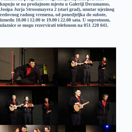
kupuju se na prodajnom mjestu u Galeriji Decumanus,
Josipa Jurja Strossmayera 2 (stari grad), unutar njezinog
redovnog radnog vremena, od ponedjeljka do subote,
između 10.00 i 12.00 te 19.00 i 22.00 sata. U suprotnom,
ulaznice se mogu rezervirati telefonom na 051 220 041.