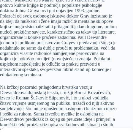
gotovo kultne knjige iz područja popularne psihologije
doktora Johna Graya prvi put objavljen 1993. godine.
Polazeći od svog osobnog iskustva doktor Gray inzistirao je
na ideji da muškarci i žene imaju različite mentalne sklopove
koji se mogu sistematizirati i prilagoditi jedan drugome, pritom
nudeći praktične savjete, karakteristično za takav tip literature,
organizirane u korake praćene zadacima. Paul Dewandre
jednom je prilikom prisustvovao Grayevu predavanju što ga je
nadahnulo ne samo da dublje prouči tu problematiku, već i da
organizira vlastite radionice namijenjene parovovima na
kojima je pokušao prenijeti (novo)stečena znanja. Potaknut
uspjehom naposljetku je odlučio tu praksu pretvoriti u
interaktivni spektakl, svojevrstan hibrid stand-up komedije i
edukativnog seminara.
Na krčkoj pozornici prilagođenu hrvatsku verziju
Dewandreova dramskog teksta, u režiji Borisa Kovačevića,
izveo je Roman Šušković Stipanović, i to u ulozi voditelja
čitavo vrijeme usmjerenog na publiku, tražeći od njih aktivno
sudjelovanje, što mu je opuštenim nastupom i karizmom ubrzo
i pošlo za rukom. Sama izvedba uvelike je oslonjena na
Dewandreov predložak iz kojeg su preuzete ideje i primjeri, a
komički efekt proizlazi iz opisa svakodnevnih situacija što ih
oblikuju muško – ženski odnosi s kojima se prosječan