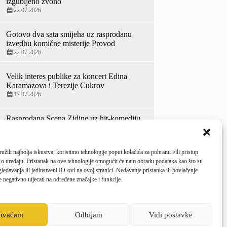
izgubljeno zvono
22.07.2026
Gotovo dva sata smijeha uz rasprodanu
izvedbu komične misterije Provod
22.07.2026
Velik interes publike za koncert Edina
Karamazova i Terezije Cukrov
17.07.2026
Rasprodana Scena Zidine uz hit-komediju
Penzići luduju Kerekesh teatra
14.07.2026
žili najbolja iskustva, koristimo tehnologije poput kolačića za pohranu i/ili pristup
70. Ljetne priredbe otvorene
 o uređaju. Pristanak na ove tehnologije omogućit će nam obradu podataka kao što su
veličanstvenim koncertom Hrvatskog
ledavanja ili jedinstveni ID-ovi na ovoj stranici. Nedavanje pristanka ili povlačenje
baroknog ansambla i bugarske violinistice
 negativno utjecati na određene značajke i funkcije.
Zefire Valove
10.07.2026
ihvaćam
Odbijam
Vidi postavke