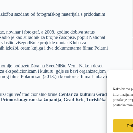
i izložbu sazdanu od fotografskog materijala s pridodanim
c, novinar i fotograf, a 2008. godine dobiva status
Radio je kao suradnik za brojne časopise, poput National
vlastite višegodišnje projekte unutar Kluba za
jnih izložbi, osam knjiga i dva dokumentarna filma: Polarni
nomije poduzetništva na Sveučilištu Vern. Nakon deset
za ekspedicionizam i kulturu, gdje se bavi organizacijom
nog filma Polarni san (2018.) i koautorica filma Ljubav oko
Kako bismo pru
izaciju već tradicionalno brine
Centar za kulturu Grada
informacijama
,
Primorsko-goranska županija
,
Grad Krk
,
Turistička
ponašanje preg
pristanka može
Pr