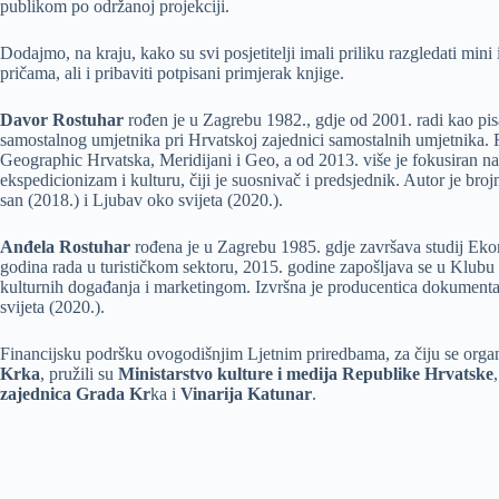
publikom po održanoj projekciji.
Dodajmo, na kraju, kako su svi posjetitelji imali priliku razgledati min
pričama, ali i pribaviti potpisani primjerak knjige.
Davor Rostuhar
rođen je u Zagrebu 1982., gdje od 2001. radi kao pisa
samostalnog umjetnika pri Hrvatskoj zajednici samostalnih umjetnika. 
Geographic Hrvatska, Meridijani i Geo, a od 2013. više je fokusiran na 
ekspedicionizam i kulturu, čiji je suosnivač i predsjednik. Autor je bro
san (2018.) i Ljubav oko svijeta (2020.).
Anđela Rostuhar
rođena je u Zagrebu 1985. gdje završava studij Eko
godina rada u turističkom sektoru, 2015. godine zapošljava se u Klubu 
kulturnih događanja i marketingom. Izvršna je producentica dokumentar
svijeta (2020.).
Financijsku podršku ovogodišnjim Ljetnim priredbama, za čiju se organ
Krka
, pružili su
Ministarstvo kulture i medija Republike Hrvatske
zajednica Grada Kr
ka i
Vinarija Katunar
.