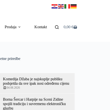
Prodaja
Kontakt
0,00
€
etne priredbe
Komedija Džaba je najskuplje publiku
podsjetila da sve ipak nosi određenu cijenu
04.08.2026
Borna Šercar i Harpije na Sceni Zidine
spojili tradiciju i suvremenu elektroničku
glazbu