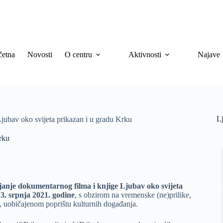
četna
Novosti
O centru
Aktivnosti
Najave
Lj
Ljubav oko svijeta prikazan i u gradu Krku
rku
janje dokumentarnog filma i knjige Ljubav oko svijeta
3. srpnja 2021. godine
, s obzirom na vremenske (ne)prilike,
, uobičajenom poprištu kulturnih događanja.