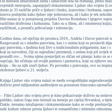
Od dubokih amazonskih šuma i zabačenih sela na Himalaji, preko malih 
svjetskih metropola, zapanjujući dokumentarac Ljubav oko svijeta (Love
donio je 33 različite priče o ljubavi i braku, izazovima i borbama, uspo
iznova podsjetila kako ljubav nije jednostavna, ali i kako je tek nekol
film nastao je iz putopisnog projekta Davora Rostuhara i njegove supruge 
različitim društvima i kulturama. Tako su u filmu, ali i istoimenoj knjizi
različitosti, a promiču prihvaćanje i toleranciju.
Godinu dana, od siječnja do prosinca 2019., Anđela i Davor putovali su 
Razgovarali su s mladim parovima, kao i s onima koji su proslavili dija
gay
parovima, s ljudima koji žive u tradicionalnim poligamnim, kao i s
koji su razvedeni, čiji su supružnici preminuli, s onima koji još uvijek 
pronašli sve… Svima njima postavljali su sličan set pitanja: kako su se 
osjećaje, što očekuju od svojih partnera i partnerica, koje su njihove s
kraju – što za njih znači ljubav. Po povratku s putovanja, ovo su inspira
složenost ljubavi u 21. stoljeću.
Knjiga Ljubav oko svijeta nalazi se među ovogodišnjim najprodavanijim
doživio pred milijunskim auditorijem na poznatom francusko-njemačk
– Film Ljubav oko svijeta prvo je kino-prikazivanje doživio na neda
publike, nakon čega smo krenuli na turneju po cijeloj Hrvatskoj, a tije
Dakle, trenutno istražujemo i dokumentiramo kako se ovdje predstavlja l
naše kulture odnose prema ljubavi te romantičnim i intimnim odnosima, 