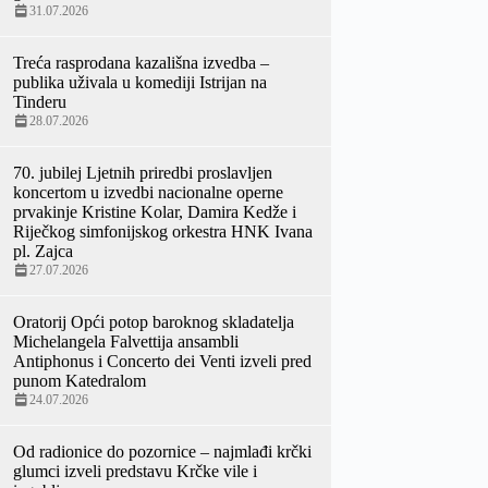
31.07.2026
Treća rasprodana kazališna izvedba –
publika uživala u komediji Istrijan na
Tinderu
28.07.2026
70. jubilej Ljetnih priredbi proslavljen
koncertom u izvedbi nacionalne operne
prvakinje Kristine Kolar, Damira Kedže i
Riječkog simfonijskog orkestra HNK Ivana
pl. Zajca
27.07.2026
Oratorij Opći potop baroknog skladatelja
Michelangela Falvettija ansambli
Antiphonus i Concerto dei Venti izveli pred
punom Katedralom
24.07.2026
Od radionice do pozornice – najmlađi krčki
glumci izveli predstavu Krčke vile i