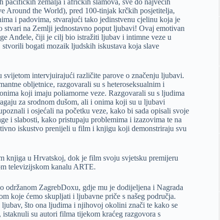
pacifičkih zemalja i afričkih slamova, sve do najvećih
 Around the World), pred 100-tinjak krčkih posjetitelja,
nima i padovima, stvarajući tako jedinstvenu cjelinu koja je
iko stvari na Zemlji jednostavno poput ljubavi! Ovaj emotivan
Anđele, čiji je cilj bio istražiti ljubav i intimne veze u
, stvorili bogati mozaik ljudskih iskustava koja slave
svijetom intervjuirajući različite parove o značenju ljubavi.
mantne obljetnice, razgovarali su s heteroseksualnim i
 onima koji imaju poliamorne veze. Razgovarali su s ljudima
tragaju za srodnom dušom, ali i onima koji su u ljubavi
upoznali i osjećali na početku veze, kako bi sada opisali svoje
nage i slabosti, kako pristupaju problemima i izazovima te na
tivno iskustvo prenijeli u film i knjigu koji demonstriraju svu
 knjiga u Hrvatskoj, dok je film svoju svjetsku premijeru
om televizijskom kanalu ARTE.
vno održanom ZagrebDoxu, gdje mu je dodijeljena i Nagrada
kom koje ćemo skupljati i ljubavne priče s našeg područja.
jubav, što ona ljudima i njihovoj okolini znači te kako se
istaknuli su autori filma tijekom kraćeg razgovora s